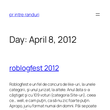
Skip
to
pr intre randuri
content
Day:
April 8, 2012
roblogfest 2012
Roblogfest e un fel de concurs de like-uri, la unele
categorii, şi unul jurizat, la altele. Anul ăsta s-a
câştigat şi cu 109 voturi (categoria Site-uri), ceea
ce… well, e cam puţin, ca să nu zic foarte puţin.
Apropo, juriu format numai din domni. Păi se poate