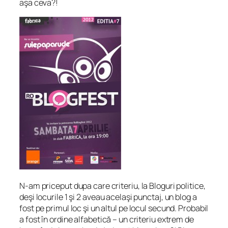
aşa ceva?!
N-am priceput dupa care criteriu, la Bloguri politice,
deşi locurile 1 şi 2 aveau acelaşi punctaj, un blog a
fost pe primul loc şi un altul pe locul secund. Probabil
a fost în ordine alfabetică – un criteriu extrem de