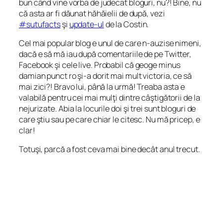
bun când vine vorba de judecat bloguri, nu?! Bine, nu
că asta ar fi dăunat hăhăielii de după, vezi
#sutufacts
şi
update-ul
de la Costin.
Cel mai popular blog e unul de care n-auzise nimeni,
dacă e să mă iau după comentariile de pe Twitter,
Facebook şi cele
live
. Probabil că geoge minus
damian punct ro şi-a dorit mai mult victoria, ce să
mai zici?! Bravo lui, până la urmă! Treaba asta e
valabilă pentru cei mai mulţi dintre câştigătorii de la
nejurizate. Abia la locurile doi şi trei sunt bloguri de
care ştiu sau pe care chiar le citesc. Nu mă pricep, e
clar!
Totuşi, parcă a fost ceva mai bine decât anul trecut.