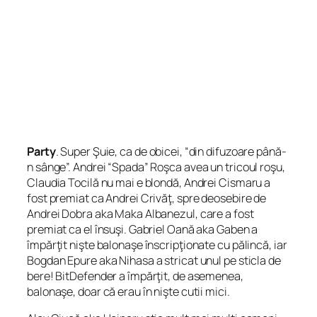
Party
. Super Şuie, ca de obicei, “din difuzoare până-
n sânge”. Andrei “Spada” Roşca avea un tricoul roşu,
Claudia Tocilă nu mai e blondă, Andrei Cismaru a
fost premiat ca Andrei Crivăţ, spre deosebire de
Andrei Dobra aka Maka Albanezul, care a fost
premiat ca el însuşi. Gabriel Oană aka Gaben a
împărţit nişte balonaşe înscripţionate cu pălincă, iar
Bogdan Epure aka Nihasa a stricat unul pe sticla de
bere! BitDefender a împărţit, de asemenea,
balonaşe, doar că erau în nişte cutii mici.