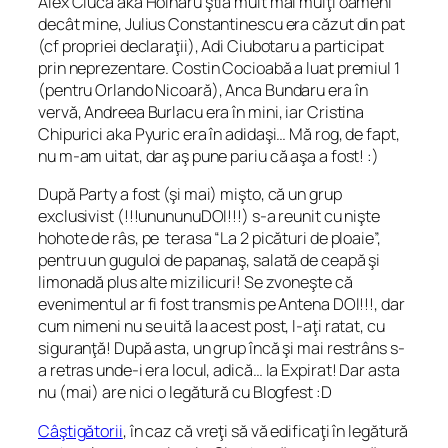
Alex Ciucă aka Hoinaru ştia mult mai mulţi oameni
decât mine, Julius Constantinescu era căzut din pat
(cf propriei declaraţii), Adi Ciubotaru a participat
prin neprezentare. Costin Cocioabă a luat premiul 1
(pentru Orlando Nicoară), Anca Bundaru era în
vervă, Andreea Burlacu era în mini, iar Cristina
Chipurici aka Pyuric era în adidaşi… Mă rog, de fapt,
nu m-am uitat, dar aş pune pariu că aşa a fost! :)
După Party a fost (şi mai) mişto, că un grup
exclusivist (!!!unununuDOI!!!) s-a reunit cu nişte
hohote de râs, pe terasa “La 2 picături de ploaie”,
pentru un guguloi de papanaş, salată de ceapă şi
limonadă plus alte mizilicuri! Se zvoneşte că
evenimentul ar fi fost transmis pe Antena DOI!!!, dar
cum nimeni nu se uită la acest post, l-aţi ratat, cu
siguranţă! După asta, un grup încă şi mai restrâns s-
a retras unde-i era locul, adică… la Expirat! Dar asta
nu (mai) are nici o legătură cu Blogfest :D
Câştigătorii
, în caz că vreţi să vă edificaţi în legătură