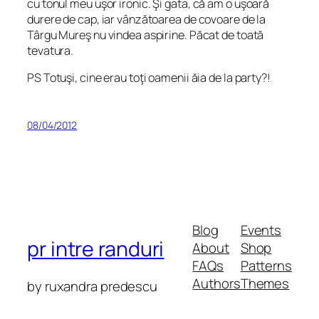
cu tonul meu
uşor
ironic. Şi gata, că am o
uşoară
durere de cap, iar vânzătoarea de covoare de la
Târgu Mureş nu vindea aspirine. Păcat de toată
tevatura.
PS Totuşi, cine erau toţi oamenii ăia de la party?!
08/04/2012
Blog
Events
pr intre randuri
About
Shop
FAQs
Patterns
Authors
Themes
by ruxandra predescu