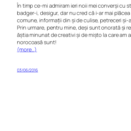
În timp ce-mi admiram ieri noii mei converși cu st
badger-i, desigur, dar nu cred că i-ar mai plăcea 
comune, informații din și de culise, petreceri și
Prin urmare, pentru mine, deși sunt onorată și re
ăștia minunat de creativi și de mișto la care am
norocoasă sunt!
(more…)
03/06/2016