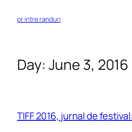
Skip
to
pr intre randuri
content
Day:
June 3, 2016
TIFF 2016, jurnal de festiva