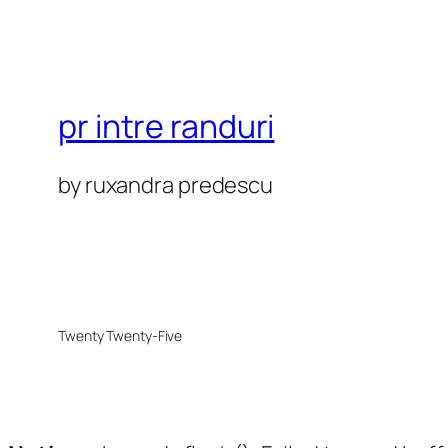
pr intre randuri
by ruxandra predescu
Twenty Twenty-Five