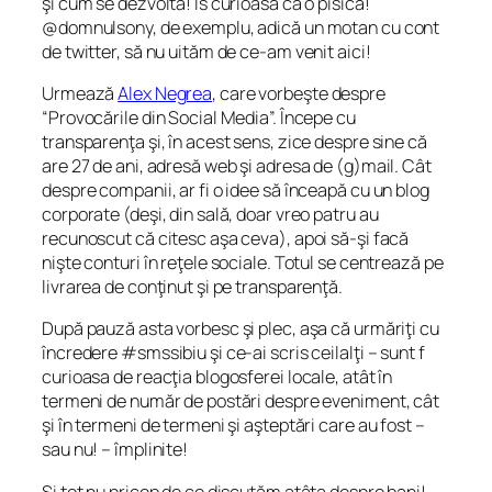
şi cum se dezvoltă! Îs curioasă ca o pisică!
@domnulsony, de exemplu, adică un motan cu cont
de twitter, să nu uităm de ce-am venit aici!
Urmează
Alex Negrea
, care vorbeşte despre
“Provocările din Social Media”. Începe cu
transparenţa şi, în acest sens, zice despre sine că
are 27 de ani, adresă web şi adresa de (g)mail. Cât
despre companii, ar fi o idee să înceapă cu un blog
corporate (deşi, din sală, doar vreo patru au
recunoscut că citesc aşa ceva), apoi să-şi facă
nişte conturi în reţele sociale. Totul se centrează pe
livrarea de conţinut şi pe transparenţă.
După pauză asta vorbesc şi plec, aşa că urmăriţi cu
încredere #smssibiu şi ce-ai scris ceilalţi – sunt f
curioasa de reacţia blogosferei locale, atât în
termeni de număr de postări despre eveniment, cât
şi în termeni de termeni şi aşteptări care au fost –
sau nu! – împlinite!
Si tot nu pricep de ce discutăm atâta despre bani!