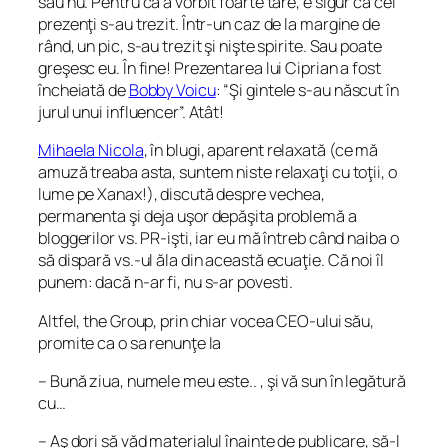
sau nu. Pentru că a vorbit foarte tare, e sigur că cei
prezenţi s-au trezit. Într-un caz de la margine de
rând, un pic, s-au trezit şi nişte spirite. Sau poate
greşesc eu. În fine! Prezentarea lui Ciprian a fost
încheiată de
Bobby Voicu
: “Şi gintele s-au născut în
jurul unui influencer”. Atât!
Mihaela Nicola
, în blugi, aparent relaxată (ce mă
amuză treaba asta, suntem niste relaxaţi cu toţii, o
lume pe Xanax!), discută despre vechea,
permanenta şi deja uşor depăşita problemă a
bloggerilor vs. PR-işti, iar eu mă întreb când naiba o
să dispară vs.-ul ăla din această ecuaţie. Că noi îl
punem: dacă n-ar fi, nu s-ar povesti.
Altfel, the Group, prin chiar vocea CEO-ului său,
promite ca o sa renunţe la
– Bună ziua, numele meu este.. , şi vă sun în legătură
cu…
– Aş dori să văd materialul înainte de publicare, să-l