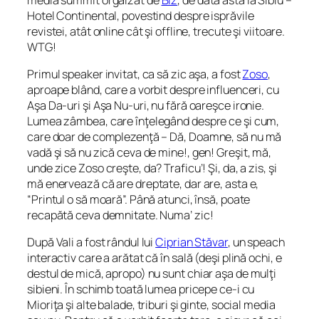
Hotel Continental, povestind despre isprăvile
revistei, atât online cât şi offline, trecute şi viitoare.
WTG!
Primul speaker invitat, ca să zic aşa, a fost
Zoso
,
aproape blând, care a vorbit despre influenceri, cu
Aşa Da-uri şi Aşa Nu-uri, nu fără oareşce ironie.
Lumea zâmbea, care înţelegând despre ce şi cum,
care doar de complezenţă –
Dă, Doamne, să nu mă
vadă şi să nu zică ceva de mine!
, gen! Greşit, mă,
unde zice Zoso creşte, da? Traficu’! Şi, da, a zis, şi
mă enervează că are dreptate, dar are, asta e,
“Printul o să moară”. Până atunci, însă, poate
recapătă ceva demnitate. Numa’ zic!
După Vali a fost rândul lui
Ciprian Stăvar
, un speach
interactiv care a arătat că în sală (deşi plină ochi, e
destul de mică, apropo) nu sunt
chiar
aşa de mulţi
sibieni. În schimb toată lumea pricepe ce-i cu
Mioriţa şi alte balade, triburi şi ginte, social media