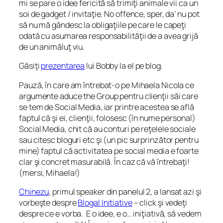
mi se pare o idee fericită să trimiţi animale vii ca un
soi de gadget / invitaţie. No offence, sper, da’ nu pot
să nu mă gândesc la obligaţiile pe care le capeţi
odată cu asumarea responsabilităţii de a avea grijă
de un animăluţ viu.
Găsiţi
prezentarea
lui Bobby la el pe blog.
Pauză, în care am întrebat-o pe Mihaela Nicola ce
argumente aduce the Group pentru clienţii săi care
se tem de Social Media, iar printre acestea se află
faptul că şi ei, clienţii, folosesc (în nume personal)
Social Media, chit că au conturi pe reţelele sociale
sau citesc bloguri etc şi (un pic surprinzător pentru
mine) faptul că activitatea pe social media e foarte
clar şi concret masurabilă. În caz că vă întrebaţi!
(mersi, Mihaela!)
Chinezu
, primul speaker din panelul 2, a lansat azi şi
vorbeşte despre
Blogal Initiative
– click şi vedeţi
despre ce e vorba. E o idee, e o… iniţiativă, să vedem