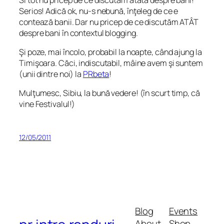
Serios! Adică ok, nu-s nebună, înţeleg de ce e
contează banii. Dar nu pricep de ce discutăm ATÂT
despre bani în contextul blogging.
Şi poze, mai încolo, probabil la noapte, când ajung la
Timişoara. Căci, indiscutabil, mâine avem şi suntem
(unii dintre noi) la
PRbeta
!
Mulţumesc, Sibiu, la bună vedere! (în scurt timp, că
vine Festivalul!)
12/05/2011
Blog
Events
About
Shop