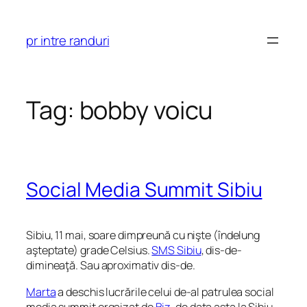
Skip
to
pr intre randuri
content
Tag:
bobby voicu
Social Media Summit Sibiu
Sibiu, 11 mai, soare dimpreună cu nişte (îndelung
aşteptate) grade Celsius.
SMS Sibiu
, dis-de-
dimineaţă. Sau aproximativ dis-de.
Marta
a deschis lucrările celui de-al patrulea social
media summit orgaizat de
Biz
, de data asta la Sibiu –