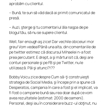
aprobăm cu clientul.
– Bună, te sun să văd dacă ai primit comunicatul de
presă.
– Auzi, şterge şi tu comentariul ăla naşpa de pe
blogul tău, să nu se supere clientul.
Well, fair enough aş zice! Dar vechile obiceiuri mor
greu! Vom vedea!Până una alta, din comentariile de
pe twitter estimez că discursul Mihaelei n-a fost
prea percutant. E drept, a şi mărturisit că, deşi are
conturi personale şi pe FB şi pe Twitter, nu le
utilizează. Păi şi atunci?!??
Bobby Voicu zice despre Cum să-ţi construieşti
strategia de Social Media, şi începe prin a spune că
Desperatos, campania în care a fost şi el implicat, va
fi fost o campanie bună sau rea doar după ce vom
avea rezultatele (estimat: 2000 de oameni).
Personal, deşi iau în considerare buzz-ul obţinut, nu