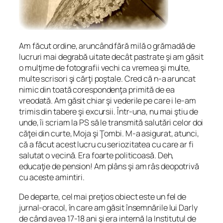
Am făcut ordine, aruncând fără milă o grămadă de
lucruri mai degrabă uitate decât pastrate şi am găsit
o mulţime de fotografii vechi ca vremea şi multe,
multe scrisori şi cărţi poştale. Cred că n-a aruncat
nimic din toată corespondenţa primită de ea
vreodată. Am găsit chiar şi vederile pe care i le-am
trimis din tabere şi excursii. Într-una, nu mai ştiu de
unde, îi scriam la PS să le transmită salutări celor doi
căţei din curte, Moja şi Ţombi. M-a asigurat, atunci,
că a făcut acest lucru cu seriozitatea cu care ar fi
salutat o vecină. Era foarte politicoasă. Deh,
educaţie de pension! Am plâns şi am râs deopotrivă
cu aceste amintiri.
De departe, cel mai preţios obiect este un fel de
jurnal-oracol, în care am găsit însemnările lui Darly
de când avea 17-18 ani şi era internă la Institutul de