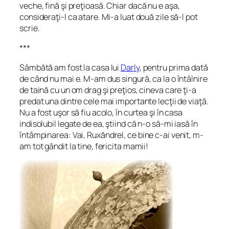
veche, fină şi preţioasă
.
Chiar dacă nu e aşa,
consideraţi-l ca atare. Mi-a luat două zile să-l pot
scrie.
***
Sâmbătă am fost la casa lui
Darly
, pentru prima dată
de când nu mai e. M-am dus singură, ca la o întâlnire
de taină cu un om drag şi preţios, cineva care ţi-a
predat una dintre cele mai importante lecţii de viaţă.
Nu a fost uşor să fiu acolo, în curtea şi în casa
indisolubil legate de ea, ştiind că n-o să-mi iasă în
întâmpinarea:
Vai, Ruxăndrel, ce bine c-ai venit, m-
am tot gândit la tine, fericita mamii!