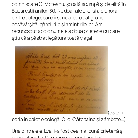
domnişoare C. Moteanu, şcoală scumpă şi de elită în
Bucureştii anilor ’30. Nu doar ale ei ci şi ale unora
dintre colege, care îi scriau, cu o caligrafie
desăvârşită, gândurile şi amintirile lor. Am
recunoscut acolo numele a două prietene cu care
ştiu că a păstrat legătura toată viaţa!
(asta îi
scria în caiet o colegă, Clio. Câte taine şi zâmbete…)
Una dintre ele, Lya, i-a fost cea mai bună prietenă şi,
deşi a plecat în Germania, au continuat să