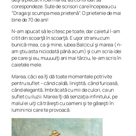
corespondeze. Sute de scrisori care începeau cu
“Draga şi scumpa mea prietenă”. O prietenie de mai
bine de 70 de ani!
N-am apucat să le citesc pe toate, dar caietul l-am
citit din scoarţă în scoarţă. E uşor straniu cum
bunică-mea, ca şi mine, iubea Balcicul şi marea ( n-
am ştiu asta niciodată până acum) şi cum scria idei
pe care şi eu, muuuulţi ani mai târziu, le-am scris în
caietele mele.
Marea, căci ea îţi dă toate momentele potrivite
pentru suflet – când caldă, liniştită, când furioasă,
când elegantă, îmbrăcată cu mii de culori, ca un
suflet cu iluzii. Marea îţi dă senzaţia infinitului, pe
malul ei uiţi că trăieşti cu oameni şi te găseşti în
lumini noi care te provoacă
.