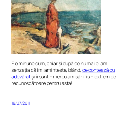
E o minune cum, chiar şi după ce nu mai e, am
senzaţia că îmi aminteşte, blând,
ce contează cu
adevărat
şi îi sunt – mereu am să-i fiu – extrem de
recunoscătoare pentru asta!
18/07/2011