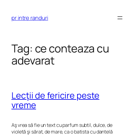
Skip
to
pr intre randuri
content
Tag:
ce conteaza cu
adevarat
Lecţii de fericire peste
vreme
Aş vrea să fie un text cu parfum subtil, dulce, de
violetă şi sărat, de mare, ca o batista cu dantelă