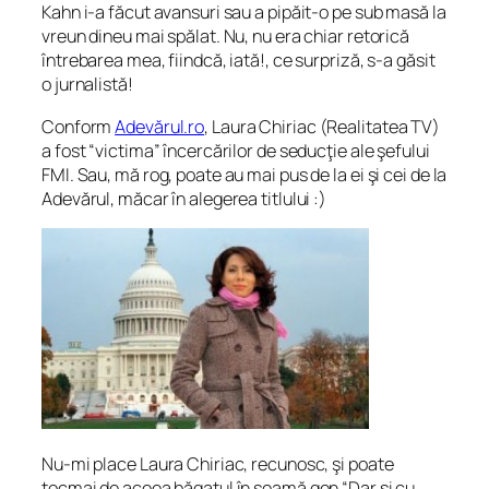
Kahn i-a făcut avansuri sau a pipăit-o pe sub masă la
vreun dineu mai spălat. Nu, nu era chiar retorică
întrebarea mea, fiindcă, iată!, ce surpriză, s-a găsit
o jurnalistă!
Conform
Adevărul.ro
, Laura Chiriac (Realitatea TV)
a fost “victima” încercărilor de seducţie ale şefului
FMI. Sau, mă rog, poate au mai pus de la ei şi cei de la
Adevărul, măcar în alegerea titlului :)
Nu-mi place Laura Chiriac, recunosc, şi poate
tocmai de aceea băgatul în seamă gen “Dar şi cu