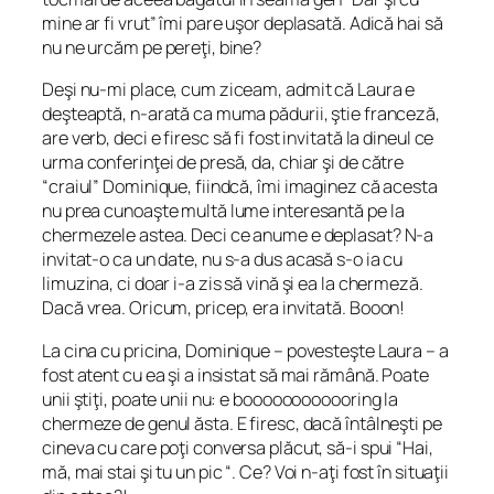
mine ar fi vrut” îmi pare uşor deplasată. Adică hai să
nu ne urcăm pe pereţi, bine?
Deşi nu-mi place, cum ziceam, admit că Laura e
deşteaptă, n-arată ca muma pădurii, ştie franceză,
are verb, deci e firesc să fi fost invitată la dineul ce
urma conferinţei de presă, da, chiar şi de către
“craiul” Dominique, fiindcă, îmi imaginez că acesta
nu prea cunoaşte multă lume interesantă pe la
chermezele astea. Deci ce anume e deplasat? N-a
invitat-o ca un
date,
nu s-a dus acasă s-o ia cu
limuzina, ci doar i-a zis să vină şi ea la chermeză.
Dacă vrea. Oricum, pricep, era invitată. Booon!
La cina cu pricina, Dominique – povesteşte Laura – a
fost atent cu ea şi a insistat să mai rămână. Poate
unii ştiţi, poate unii nu: e boooooooooooring la
chermeze de genul ăsta. E firesc, dacă întâlneşti pe
cineva cu care poţi conversa plăcut, să-i spui “Hai,
mă, mai stai şi tu un pic “. Ce? Voi n-aţi fost în situaţii