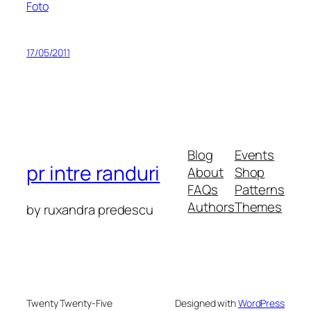
Foto
17/05/2011
Blog
Events
pr intre randuri
About
Shop
FAQs
Patterns
Authors
Themes
by ruxandra predescu
Twenty Twenty-Five
Designed with
WordPress