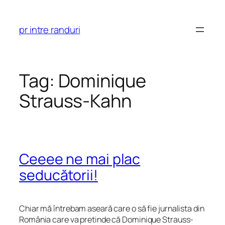
Skip
to
pr intre randuri
content
Tag:
Dominique
Strauss-Kahn
Ceeee ne mai plac
seducătorii!
Chiar mă întrebam aseară care o să fie jurnalista din
România care va pretinde că Dominique Strauss-