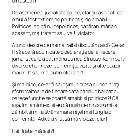
din astea?!
De asemenea, jurnalista spune, clar şi răspicat, că
omul a fost extrem de politicos şi de amabil.
Politicos. Adică nu nepoliticos, bădăran, mârlan,
agasant, maltratant sau, vai!, violator.
Atunci despre ce mama naibii discutăm aici? Ce-ar
fi să apară acum câte o declaraţie de la fiecare
jurnalist care a dat mâna cu nea Strauss-Kahn pe la
diverse chermeze, conferinţe, vizite şi alte ocazii
mai mult sau mai puţin oficiale?!
Şi mai bine, ce-ar fi să ieşim în presă cu declaraţii
sforrrrrăitoare de fiecare dată când un bărbat cu
oarece
funcţie se poartă amabil şi politicos?! Că
aşa, îmi amintesc şi eu că nush ce ministru mi-a
zămbit şi mi-a strâns mâna niţel mai lung la o
conferinţă! Adică a vrut să mă violeze, clar!
Hai, frate, mă laşi?!