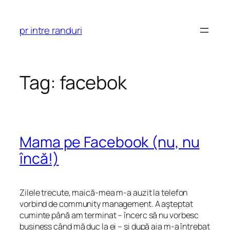
Skip
to
pr intre randuri
content
Tag:
facebok
Mama pe Facebook (nu, nu
încă!)
Zilele trecute, maică-mea m-a auzit la telefon
vorbind de community management. A aşteptat
cuminte până am terminat – încerc să nu vorbesc
business când mă duc la ei – şi după aia m-a întrebat