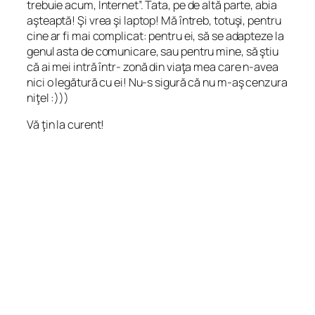
trebuie acum, Internet”. Tata, pe de altă parte, abia
aşteaptă! Şi vrea şi laptop! Mă întreb, totuşi, pentru
cine ar fi mai complicat: pentru ei, să se adapteze la
genul asta de comunicare, sau pentru mine, să ştiu
că ai mei intră într- zonă din viaţa mea care n-avea
nici o legătură cu ei! Nu-s sigură că nu m-aş cenzura
niţel :)))
Vă ţin la curent!