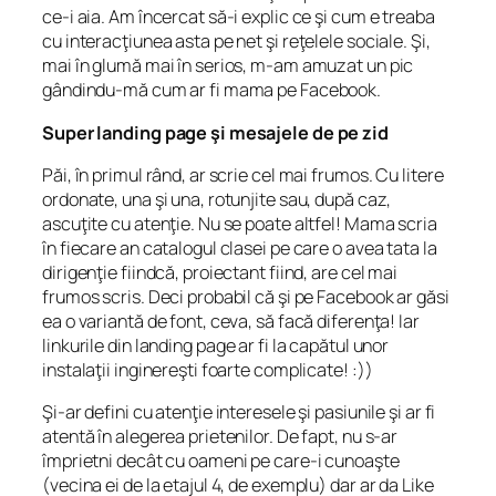
ce-i aia. Am încercat să-i explic ce şi cum e treaba
cu interacţiunea asta pe net şi reţelele sociale. Şi,
mai în glumă mai în serios, m-am amuzat un pic
gândindu-mă cum ar fi mama pe Facebook.
Super landing page şi mesajele de pe zid
Păi, în primul rând, ar scrie cel mai frumos. Cu litere
ordonate, una şi una, rotunjite sau, după caz,
ascuţite cu atenţie. Nu se poate altfel! Mama scria
în fiecare an catalogul clasei pe care o avea tata la
dirigenţie fiindcă, proiectant fiind, are cel mai
frumos scris. Deci probabil că şi pe Facebook ar găsi
ea o variantă de font, ceva, să facă diferenţa! Iar
linkurile din landing page ar fi la capătul unor
instalaţii inginereşti foarte complicate! :))
Şi-ar defini cu atenţie interesele şi pasiunile şi ar fi
atentă în alegerea prietenilor. De fapt, nu s-ar
împrietni decât cu oameni pe care-i cunoaşte
(vecina ei de la etajul 4, de exemplu) dar ar da Like