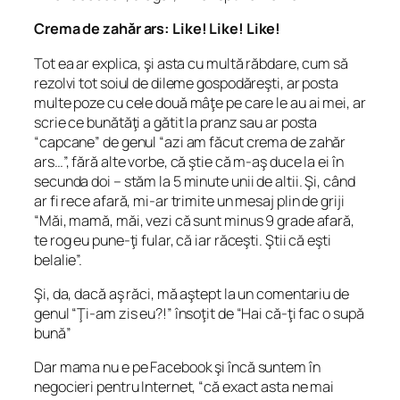
Crema de zahăr ars: Like! Like! Like!
Tot ea ar explica, şi asta cu multă răbdare, cum să
rezolvi tot soiul de dileme gospodăreşti, ar posta
multe poze cu cele două mâţe pe care le au ai mei, ar
scrie ce bunătăţi a gătit la pranz sau ar posta
“capcane” de genul “azi am făcut crema de zahăr
ars…”, fără alte vorbe, că ştie că m-aş duce la ei în
secunda doi – stăm la 5 minute unii de altii. Şi, când
ar fi rece afară, mi-ar trimite un mesaj plin de griji
“Măi, mamă, măi, vezi că sunt minus 9 grade afară,
te rog eu pune-ţi fular, că iar răceşti. Ştii că eşti
belalie”.
Şi, da, dacă aş răci, mă aştept la un comentariu de
genul “Ţi-am zis eu?!” însoţit de “Hai că-ţi fac o supă
bună”
Dar mama nu e pe Facebook şi încă suntem în
negocieri pentru Internet, “că exact asta ne mai