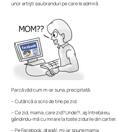
unor artişti sau branduri pe care le admiră.
Parcă văd cum m-ar suna, precipitată:
– Cutărică a scris de tine pe zid.
– Ce zid, mama, care zid? Unde?!, aş întreba eu,
gândindu-mă cu mirare la toate zidurile din cartier.
– Pe Facebook, dragă!, mi-ar spune mama.