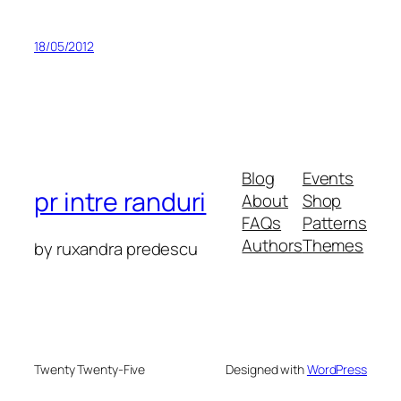
18/05/2012
Blog
Events
pr intre randuri
About
Shop
FAQs
Patterns
Authors
Themes
by ruxandra predescu
Twenty Twenty-Five
Designed with
WordPress