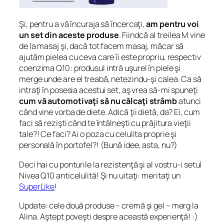
Şi, pentru a vă încuraja să încercaţi,
am pentru voi
un set din aceste produse
. Fiindcă al treilea M vine
de la masaj şi, dacă tot facem masaj, măcar să
ajutăm pielea cu ceva care îi este propriu, respectiv
coenzima Q10: produsul intră uşurel în piele şi
merge unde are el treabă, netezindu-şi calea. Ca să
intraţi în posesia acestui set, aş vrea să-mi spuneţi
cum vă automotivaţi să nu călcaţi strâmb
atunci
când vine vorba de diete. Adică ţii dietă, da? Ei, cum
faci să rezişti când te întâlneşti cu prăjitura vieţii
tale?! Ce faci? Ai o poza cu celulita proprie şi
personală în portofel?! (Bună idee, asta, nu?)
Deci hai cu ponturile la rezistenţă şi al vostru-i setul
Nivea Q10 anticelulită! Şi nu uitaţi: meritaţi un
SuperLike
!
Update: cele două produse – cremă şi gel – merg la
Alina. Aştept poveşti despre această experienţă! :)