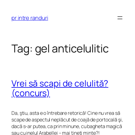
Skip
to
pr intre randuri
content
Tag:
gel anticelulitic
Vrei să scapi de celulită?
(concurs)
Da, ştiu, asta e o întrebare retorică! Cine nu vrea să
scape de aspectul neplăcut de coajă de portocală şi,
dacă s-ar putea, ca prin minune, cu bagheta magică
sau cu inelul Arabellei – mai ţineţi minte?!