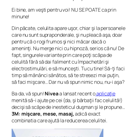
Ei bine, am veşti pentru voi! NU SE POATE ca prin
minune!
Din păcate, celulita apare uşor, chiar şi la persoanele
care nu sunt supraponderale, şi nu pleacă aşa, doar
pentru că o rogi frumos şi nici măcar dacă o
ameninţi. Nu merge nici cu hipnoză, serios că nu! De
fapt, singurele variante prin care poţi scăpa de
celulită fără să dai faliment cu împachetări şi
electrostimulări, e să munceşti. Tu cu tine! Să-ţi faci
timp să mănânci sănătos, să te stresezi mai puţin,
să faci mişcare… Dar nu vă spun nimic nou, nu-i aşa?
Ba da, vă spun!
Nivea
a lansat recent o
aplicaţie
menită să-i ajute pe cei (da, şi bărbaţii fac celulită!)
decişi să scăpe de inesteticul duşman şi le propune…
3M: mişcare, mese, masaj,
adică exact
combinatia care ajută la reducerea celulitei.