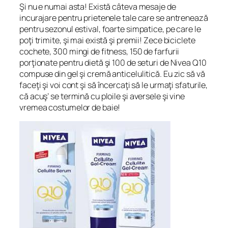
Şi nu e numai asta! Există câteva mesaje de
incurajare pentru prietenele tale care se antrenează
pentru sezonul estival, foarte simpatice, pe care le
poţi trimite, şi mai există şi premii! Zece biciclete
cochete, 300 mingi de fitness, 150 de farfurii
porţionate pentru dietă şi 100 de seturi de Nivea Q10
compuse din gel şi cremă anticelulitică. Eu zic să vă
faceţi şi voi cont şi să încercaţi să le urmaţi sfaturile,
că acuş’ se termină cu ploile şi aversele şi vine
vremea costumelor de baie!