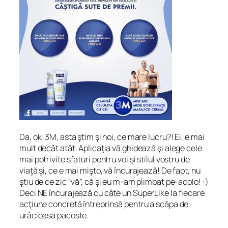
Da, ok, 3M, asta ştim şi noi, ce mare lucru?! Ei, e mai
mult decât atât. Aplicaţia vă ghidează şi alege cele
mai potrivite sfaturi pentru voi şi stilul vostru de
viaţă şi, ce e mai mişto, vă încurajează! De fapt, nu
ştiu de ce zic “vă”, că şi eu m-am plimbat pe-acolo! :)
Deci NE încurajează cu câte un SuperLike la fiecare
acţiune concretă întreprinsă pentru a scăpa de
urâcioasa pacoste.