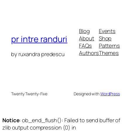
Blog
Events
pr intre randuri
About
Shop
FAQs
Patterns
Authors
Themes
by ruxandra predescu
Twenty Twenty-Five
Designed with
WordPress
Notice
: ob_end_flush(): Failed to send buffer of
zlib output compression (0) in