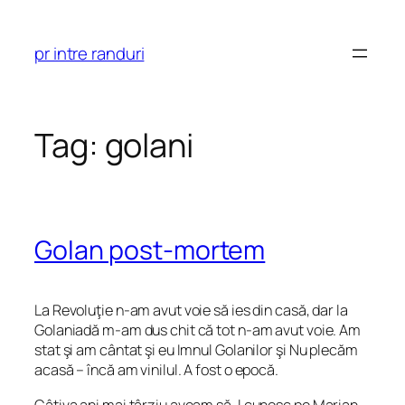
Skip
to
pr intre randuri
content
Tag:
golani
Golan post-mortem
La Revoluţie n-am avut voie să ies din casă, dar la
Golaniadă m-am dus chit că tot n-am avut voie. Am
stat şi am cântat şi eu Imnul Golanilor şi Nu plecăm
acasă – încă am vinilul. A fost o epocă.
Câţiva ani mai târziu aveam să-l cunosc pe Marian