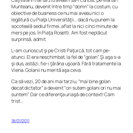
Munteanu, devenit între timp “domn” la costum, cu
obiective de business ce nu mai aveau nici o
legătură cu Piaţa Universităţii… dacă nu punem la
socoteală sediul firmei, aflat la nici cinci minute de
mers pe jos, în Piaţa Rosetti. Am fost neplăcut
surprinsă, admit.
L-am cunoscut şi pe Cristi Paţurcă, tot cam pe-
atunci. El era neschimbat, la fel de “golan”. Şi aşa s-a
şi dus, astăzi, fie-i ţărâna uşoară. Fără tratamente la
Viena. Golanii nu merită aşa ceva.
Ca să vezi, 20 de ani mai tarziu, “mai bine golan
decat dictator” a devenit “ori sutem golani ori nu mai
suntem”. Dar ce diferenţa uriaşă de context! Cam
trist…
18/01/2011