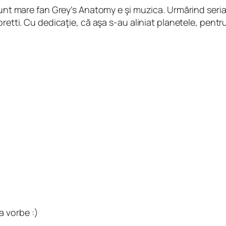
 sunt mare fan Grey’s Anatomy e şi muzica. Urmărind ser
oretti. Cu dedicaţie, că aşa s-au aliniat planetele, pentr
la vorbe :)