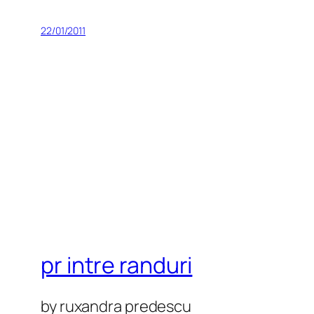
22/01/2011
pr intre randuri
by ruxandra predescu