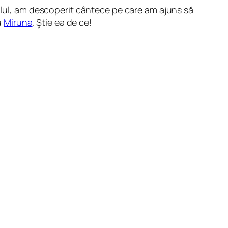
ialul, am descoperit cântece pe care am ajuns să
u
Miruna
. Ştie ea de ce!