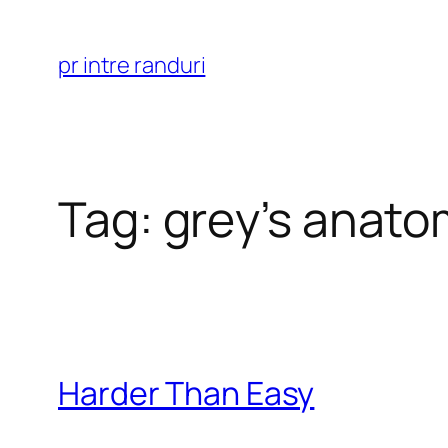
Skip
to
pr intre randuri
content
Tag:
grey’s anato
Harder Than Easy