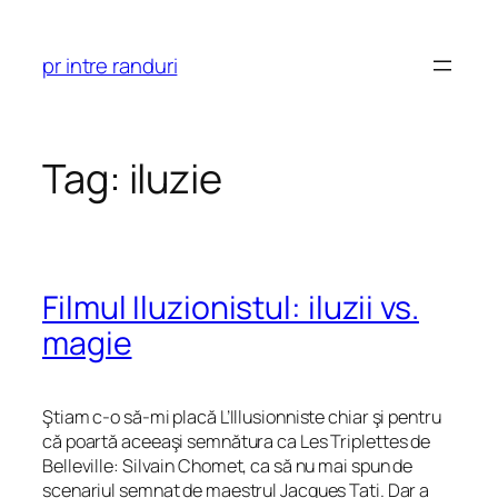
Skip
to
pr intre randuri
content
Tag:
iluzie
Filmul Iluzionistul: iluzii vs.
magie
Ştiam c-o să-mi placă L’Illusionniste chiar şi pentru
că poartă aceeaşi semnătura ca Les Triplettes de
Belleville: Silvain Chomet, ca să nu mai spun de
scenariul semnat de maestrul Jacques Tati. Dar a