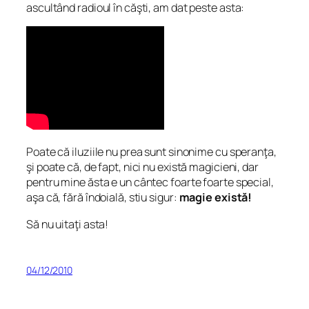
ascultând radioul în căşti, am dat peste asta:
Poate că iluziile nu prea sunt sinonime cu speranţa,
şi poate că, de fapt, nici nu există magicieni, dar
pentru mine ăsta e un cântec foarte foarte special,
aşa că, fără îndoială, stiu sigur:
magie există!
Să nu uitaţi asta!
04/12/2010