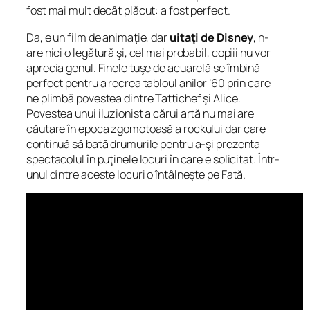
fost mai mult decât plăcut: a fost perfect.
Da, e un film de animaţie, dar
uitaţi de Disney
, n-
are nici o legătură şi, cel mai probabil, copiii nu vor
aprecia genul. Finele tuşe de acuarelă se îmbină
perfect pentru a recrea tabloul anilor ’60 prin care
ne plimbă povestea dintre Tattichef şi Alice.
Povestea unui iluzionist a cărui artă nu mai are
căutare în epoca zgomotoasă a rockului dar care
continuă să bată drumurile pentru a-şi prezenta
spectacolul în puţinele locuri în care e solicitat. Într-
unul dintre aceste locuri o întâlneşte pe Fată.