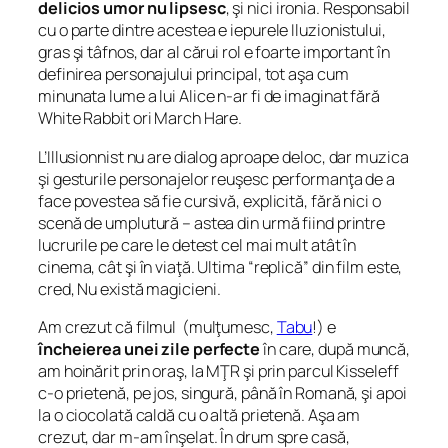
delicios umor nu lipsesc
, şi nici ironia. Responsabil
cu o parte dintre acestea e iepurele Iluzionistului,
gras şi tâfnos, dar al cărui rol e foarte important în
definirea personajului principal, tot aşa cum
minunata lume a lui Alice n-ar fi de imaginat fără
White Rabbit ori March Hare.
L’Illusionnist nu are dialog aproape deloc, dar muzica
şi gesturile personajelor reuşesc performanţa de a
face povestea să fie cursivă, explicită, fără nici o
scenă de umplutură – astea din urmă fiind printre
lucrurile pe care le detest cel mai mult atât în
cinema, cât şi în viaţă. Ultima “replică” din film este,
cred,
Nu există magicieni
.
Am crezut că filmul (mulţumesc,
Tabu
!) e
încheierea unei zile perfecte
în care, după muncă,
am hoinărit prin oraş, la MŢR şi prin parcul Kisseleff
c-o prietenă, pe jos, singură, până în Romană, şi apoi
la o ciocolată caldă cu o altă prietenă. Aşa am
crezut, dar m-am înşelat. În drum spre casă,