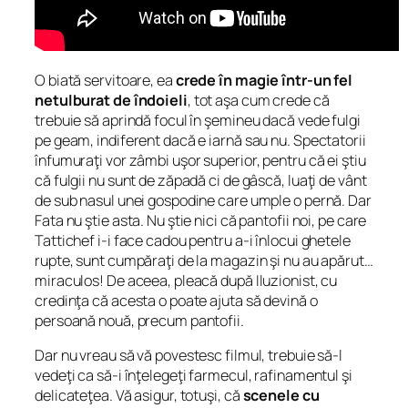
O biată servitoare, ea
crede în magie într-un fel
netulburat de îndoieli
, tot aşa cum crede că
trebuie să aprindă focul în şemineu dacă vede fulgi
pe geam, indiferent dacă e iarnă sau nu. Spectatorii
înfumuraţi vor zâmbi uşor superior, pentru că ei ştiu
că fulgii nu sunt de zăpadă ci de gâscă, luaţi de vânt
de sub nasul unei gospodine care umple o pernă. Dar
Fata nu ştie asta. Nu ştie nici că pantofii noi, pe care
Tattichef i-i face cadou pentru a-i înlocui ghetele
rupte, sunt cumpăraţi de la magazin şi nu au apărut…
miraculos! De aceea, pleacă după Iluzionist, cu
credinţa că acesta o poate ajuta să devină o
persoană nouă, precum pantofii.
Dar nu vreau să vă povestesc filmul, trebuie să-l
vedeţi ca să-i înţelegeţi farmecul, rafinamentul şi
delicateţea. Vă asigur, totuşi, că
scenele cu