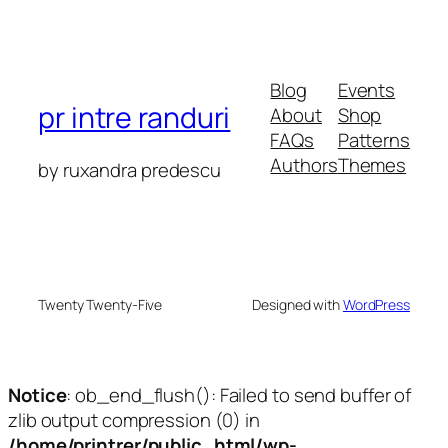
Blog
Events
pr intre randuri
About
Shop
FAQs
Patterns
Authors
Themes
by ruxandra predescu
Twenty Twenty-Five
Designed with
WordPress
Notice
: ob_end_flush(): Failed to send buffer of
zlib output compression (0) in
/home/printrer/public_html/wp-