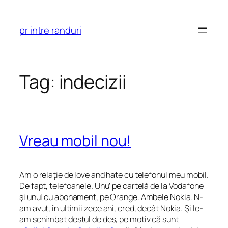
Skip
to
pr intre randuri
content
Tag:
indecizii
Vreau mobil nou!
Am o relaţie de love and hate cu telefonul meu mobil.
De fapt, telefoanele. Unu’ pe cartelă de la Vodafone
şi unul cu abonament, pe Orange. Ambele Nokia. N-
am avut, în ultimii zece ani, cred, decât Nokia. Şi le-
am schimbat destul de des, pe motiv că sunt