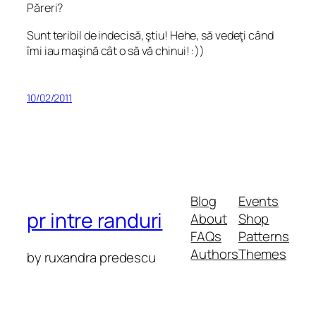
Păreri?
Sunt teribil de indecisă, ştiu! Hehe, să vedeţi când
îmi iau maşină cât o să vă chinui! :))
10/02/2011
Blog
Events
pr intre randuri
About
Shop
FAQs
Patterns
Authors
Themes
by ruxandra predescu