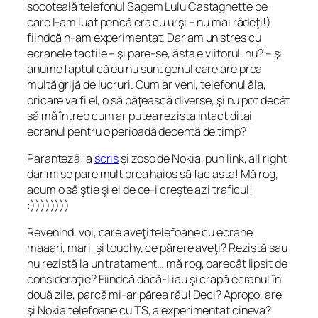
socoteală telefonul Sagem Lulu Castagnette pe
care l-am luat pen’că era cu urşi – nu mai râdeţi!)
fiindcă n-am experimentat. Dar am un stres cu
ecranele tactile – şi pare-se, ăsta e viitorul, nu? – şi
anume faptul că eu nu sunt genul care are prea
multă grijă de lucruri. Cum ar veni, telefonul ăla,
oricare va fi el, o să păţească diverse, şi nu pot decât
să mă întreb cum ar putea rezista intact ditai
ecranul pentru o perioadă decentă de timp?
Paranteză: a
scris
şi zoso de Nokia, pun link, all right,
dar mi se pare mult prea haios să fac asta! Mă rog,
acum o să ştie şi el de ce-i creşte azi traficul!
:))))))))
Revenind, voi, care aveţi telefoane cu ecrane
maaari, mari, şi touchy, ce părere aveţi? Rezistă sau
nu rezistă la un tratament… mă rog, oarecât lipsit de
consideraţie? Fiindcă dacă-l iau şi crapă ecranul în
două zile, parcă mi-ar părea rău! Deci? Apropo, are
şi Nokia telefoane cu TS, a experimentat cineva?