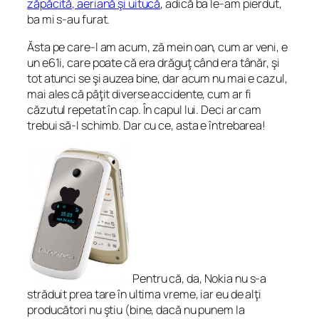
zăpăcită, aeriană şi uitucă
, adică ba le-am pierdut,
ba mi s-au furat.
Ăsta pe care-l am acum, ză mein oan, cum ar veni, e
un e61i, care poate că era drăguţ când era tânăr, şi
tot atunci se şi auzea bine, dar acum nu mai e cazul,
mai ales că păţit diverse accidente, cum ar fi
căzutul repetat în cap. În capul lui. Deci ar cam
trebui să-l schimb. Dar cu ce, asta e întrebarea!
Pentru că, da, Nokia nu s-a
străduit prea tare în ultima vreme, iar eu de alţi
producători nu ştiu (bine, dacă nu punem la