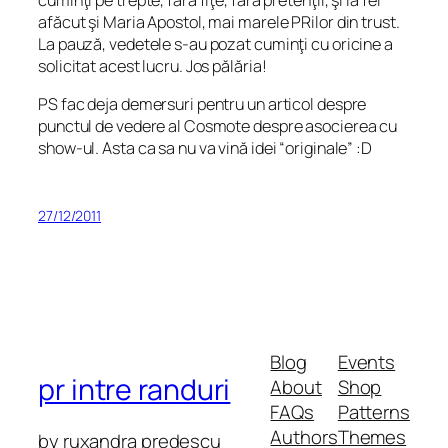
cuminţi pe trepte, fără fiţe, fără pretenţii, şi la fel
afăcut şi Maria Apostol, mai marele PRilor din trust.
La pauză, vedetele s-au pozat cuminţi cu oricine a
solicitat acest lucru. Jos pălăria!
PS fac deja demersuri pentru un articol despre
punctul de vedere al Cosmote despre asocierea cu
show-ul. Asta ca sa nu va vină idei “originale” :D
27/12/2011
Blog
Events
pr intre randuri
About
Shop
FAQs
Patterns
Authors
Themes
by ruxandra predescu