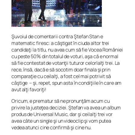
Şuvoiul de comentarii contra Ştefan Stan e
matematic firesc: a câştigat în ciuda altor trei
candidaţi la titlu, nu avea cum să fie Vocea României
cu peste 50% din totalul de voturi, aşa că e normal
să fie contestat de votanţii tuturor celorlalţi trei. La
rece, însă, dacă e să socotim doar finala şi prin
comparaţie cu ceilalţi, a fost cel mai potrivit să
câştige – şi, repet, spun asta în condiţiile în care am
avut alţi favoriţi!
Oricum, e prematur să ne pronunţăm acum cu
privire la justeţea deciziei. Ştefan va avea un album
produs de Universal Music, dar şi ceilalţi trei vor
avea câte un single şi un videoclip şi vom putea
vedea atunci cine confirmă şi cine nu.