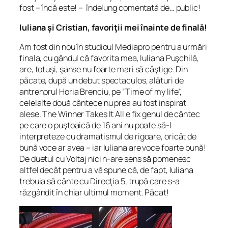
fost – încă este! – îndelung comentată de… public!
Iuliana şi Cristian, favoriţii mei înainte de finală!
Am fost din nou în studioul Mediapro pentru a urmări
finala, cu gândul că favorita mea, Iuliana Puşchilă,
are, totuşi, şanse nu foarte mari să câştige. Din
păcate, după un debut spectaculos, alături de
antrenorul Horia Brenciu, pe “Time of my life”,
celelalte două cântece nu prea au fost inspirat
alese. The Winner Takes It All e fix genul de cântec
pe care o puştoaică de 16 ani nu poate să-l
interpreteze cu dramatismul de rigoare, oricât de
bună voce ar avea – iar Iuliana are voce foarte bună!
De duetul cu Voltaj nici n-are sens să pomenesc
altfel decât pentru a vă spune că, de fapt, Iuliana
trebuia să cânte cu Direcţia 5, trupă care s-a
răzgândit în chiar ultimul moment. Păcat!