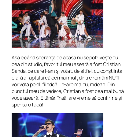
Aşa e când speranţa de acasă nu se potriveşte cu
cea din studio, favoritul meu aseară a fost Cristian
Sanda, pe care l-am şi votat, de altfel, cu conştiinţa
clară a faptului că cei mai mulţ dintre români NU îl
vor vota pe el, fiindcă… n-are maiou, mdeah! Din
punctul meu de vedere, Cristian a fost cea mai bună
voce aseară. E tânăr, însă, are vreme să confirme şi
sper să o facă!