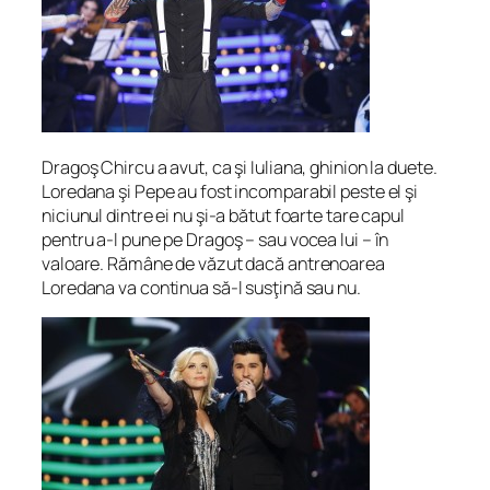
Dragoş Chircu a avut, ca şi Iuliana, ghinion la duete.
Loredana şi Pepe au fost incomparabil peste el şi
niciunul dintre ei nu şi-a bătut foarte tare capul
pentru a-l pune pe Dragoş – sau vocea lui – în
valoare. Rămâne de văzut dacă antrenoarea
Loredana va continua să-l susţină sau nu.