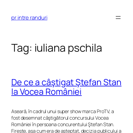
Skip
to
pr intre randuri
content
Tag:
iuliana pschila
De ce a câştigat Ştefan Stan
la Vocea României
Aseară, în cadrul unui super show marca ProTV, a
fost desemnat câştigătorul concursului Vocea
României în persoana concurentului Ştefan Stan.
Fireşte, aşa cum era de aşteptat, decizia publicului a