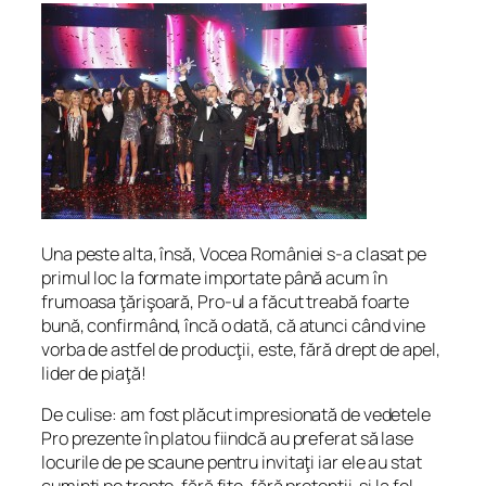
Una peste alta, însă, Vocea României s-a clasat pe
primul loc la formate importate până acum în
frumoasa ţărişoară, Pro-ul a făcut treabă foarte
bună, confirmând, încă o dată, că atunci când vine
vorba de astfel de producţii, este, fără drept de apel,
lider de piaţă!
De culise: am fost plăcut impresionată de vedetele
Pro prezente în platou fiindcă au preferat să lase
locurile de pe scaune pentru invitaţi iar ele au stat