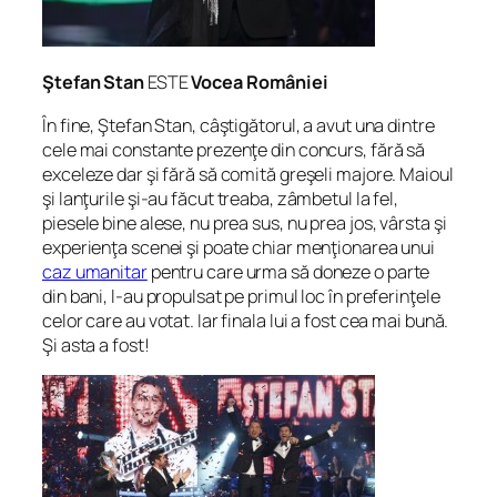
Ştefan Stan
ESTE
Vocea României
În fine, Ştefan Stan, câştigătorul, a avut una dintre
cele mai constante prezenţe din concurs, fără să
exceleze dar şi fără să comită greşeli majore. Maioul
şi lanţurile şi-au făcut treaba, zâmbetul la fel,
piesele bine alese, nu prea sus, nu prea jos, vârsta şi
experienţa scenei şi poate chiar menţionarea unui
caz umanitar
pentru care urma să doneze o parte
din bani, l-au propulsat pe primul loc în preferinţele
celor care au votat. Iar finala lui a fost cea mai bună.
Şi asta a fost!