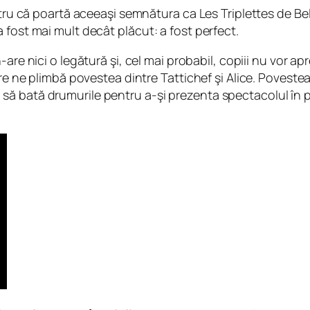
ntru că poartă aceeaşi semnătura ca Les Triplettes de Be
 fost mai mult decât plăcut: a fost perfect.
n-are nici o legătură şi, cel mai probabil, copiii nu vor a
re ne plimbă povestea dintre Tattichef şi Alice. Povestea
 bată drumurile pentru a-şi prezenta spectacolul în puţin