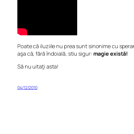
Poate că iluziile nu prea sunt sinonime cu speran
aşa că, fără îndoială, stiu sigur:
magie există!
Să nu uitaţi asta!
04/12/2010