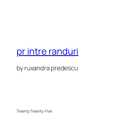
pr intre randuri
by ruxandra predescu
Twenty Twenty-Five