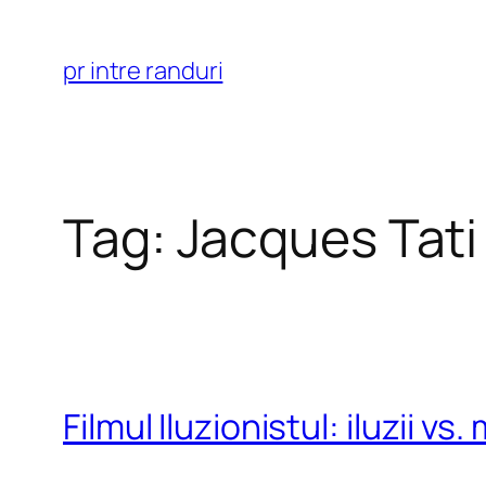
Skip
to
pr intre randuri
content
Tag:
Jacques Tati
Filmul Iluzionistul: iluzii vs.