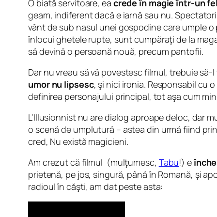
O biată servitoare, ea
crede în magie într-un fe
geam, indiferent dacă e iarnă sau nu. Spectatorii
vânt de sub nasul unei gospodine care umple o per
înlocui ghetele rupte, sunt cumpăraţi de la maga
să devină o persoană nouă, precum pantofii.
Dar nu vreau să vă povestesc filmul, trebuie să-l 
umor nu lipsesc
, şi nici ironia. Responsabil cu o
definirea personajului principal, tot aşa cum min
L’Illusionnist nu are dialog aproape deloc, dar mu
o scenă de umplutură – astea din urmă fiind printre
cred,
Nu există magicieni
.
Am crezut că filmul (mulţumesc,
Tabu
!) e
înche
prietenă, pe jos, singură, până în Romană, şi apo
radioul în căşti, am dat peste asta: