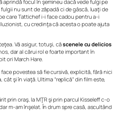
să aprindă focul în şemineu dacă vede fulgi pe
 fulgii nu sunt de zăpadă ci de gâscă, luaţi de
pe care Tattichef i-i face cadou pentru a-i
luzionist, cu credinţa că acesta o poate ajuta
teţea. Vă asigur, totuşi, că
scenele cu delicios
nos, dar al cărui rol e foarte important în
bit ori March Hare.
ace povestea să fie cursivă, explicită, fără nici
ât şi în viaţă. Ultima “replică” din film este,
t prin oraş, la MŢR şi prin parcul Kisseleff c-o
, dar m-am înşelat. În drum spre casă, ascultând