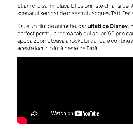
Ştiam c-o să-mi placă L’Illusionniste chiar şi pe
scenariul semnat de maestrul Jacques Tati. Dar a
Da, e un film de animaţie, dar
uitaţi de Disney
, 
perfect pentru a recrea tabloul anilor ’60 prin ca
epoca zgomotoasă a rockului dar care continuă să
aceste locuri o întâlneşte pe Fată.