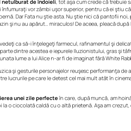
l netulburat de îndoieli
, tot aşa cum crede că trebuie 
 înfumuraţi vor zâmbi uşor superior, pentru că ei ştiu că
nă. Dar Fata nu ştie asta. Nu ştie nici că pantofii noi, 
zin şi nu au apărut… miraculos! De aceea, pleacă după I
vedeţi ca să-i înţelegeţi farmecul, rafinamentul şi delica
 parte dintre acestea e iepurele Iluzionistului, gras şi tâf
unata lume a lui Alice n-ar fi de imaginat fără White Rab
zica şi gesturile personajelor reuşesc performanţa de a f
 lucrurile pe care le detest cel mai mult atât în cinema, c
ierea unei zile perfecte
în care, după muncă, am hoinări
i la o ciocolată caldă cu o altă prietenă. Aşa am crezut