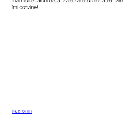
mai multe calorii decât avea zahărul din cafea! Mie
îmi convine!
19/12/2010