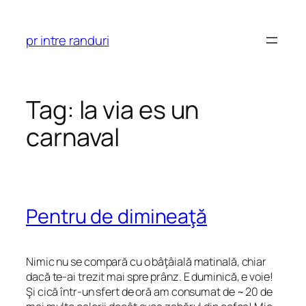
Skip
to
pr intre randuri
content
Tag:
la via es un
carnaval
Pentru de dimineaţă
Nimic nu se compară cu o bâţâială matinală, chiar
dacă te-ai trezit mai spre prânz. E duminică, e voie!
Şi cică într-un sfert de oră am consumat de ~ 20 de