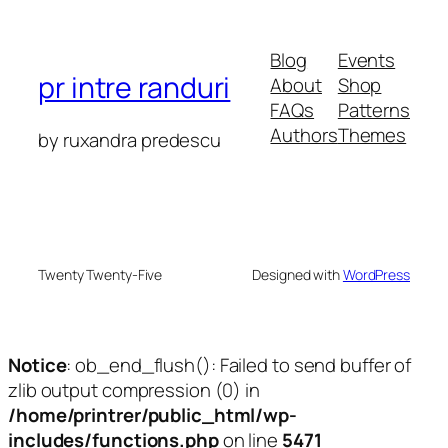
Blog
Events
pr intre randuri
About
Shop
FAQs
Patterns
Authors
Themes
by ruxandra predescu
Twenty Twenty-Five
Designed with
WordPress
Notice
: ob_end_flush(): Failed to send buffer of
zlib output compression (0) in
/home/printrer/public_html/wp-
includes/functions.php
on line
5471