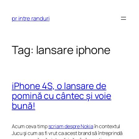
Skip
to
pr intre randuri
content
Tag:
lansare iphone
iPhone 4S, o lansare de
pomină cu cântec şi voie
bună!
Acum ceva timp
scriam despre Nokia
în contextul
Jucu şi cum as fi vrut ca acest brand să întreprindă