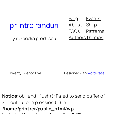
Blog
Events
pr intre randuri
About
Shop
FAQs
Patterns
Authors
Themes
by ruxandra predescu
Twenty Twenty-Five
Designed with
WordPress
Notice
: ob_end_flush(): Failed to send buffer of
zlib output compression (0) in
/home/printrer/public_html/wp-