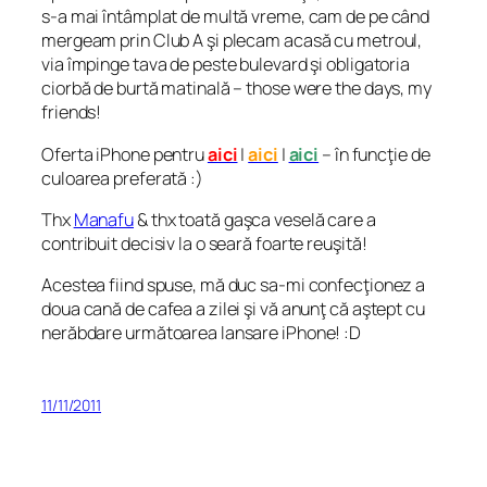
s-a mai întâmplat de multă vreme, cam de pe când
mergeam prin Club A şi plecam acasă cu metroul,
via împinge tava de peste bulevard şi obligatoria
ciorbă de burtă matinală – those were the days, my
friends!
Oferta iPhone pentru
aici
|
aici
|
aici
– în funcţie de
culoarea preferată :)
Thx
Manafu
& thx toată gaşca veselă care a
contribuit decisiv la o seară foarte reuşită!
Acestea fiind spuse, mă duc sa-mi confecţionez a
doua cană de cafea a zilei şi vă anunţ că aştept cu
nerăbdare următoarea lansare iPhone! :D
11/11/2011