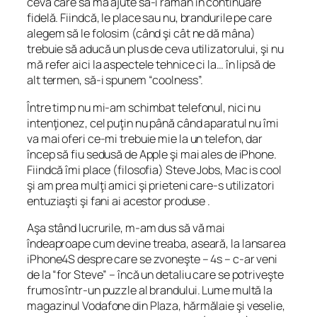
ceva care să mă ajute să-i rămân în continuare
fidelă. Fiindcă, le place sau nu, brandurile pe care
alegem să le folosim (când şi cât ne dă mâna)
trebuie să aducă un plus de ceva utilizatorului, şi nu
mă refer aici la aspectele tehnice ci la… în lipsă de
alt termen, să-i spunem “coolness”.
Între timp nu mi-am schimbat telefonul, nici nu
intenţionez, cel puţin nu până când aparatul nu îmi
va mai oferi ce-mi trebuie mie la un telefon, dar
încep să fiu sedusă de Apple şi mai ales de iPhone.
Fiindcă îmi place (filosofia) Steve Jobs, Mac is cool
şi am prea mulţi amici şi prieteni care-s utilizatori
entuziaşti şi fani ai acestor produse .
Aşa stând lucrurile, m-am dus să vă mai
îndeaproape cum devine treaba, aseară, la lansarea
iPhone4S despre care se zvoneşte – 4s – c-ar veni
de la “for Steve” – încă un detaliu care se potriveşte
frumos într-un puzzle al brandului. Lume multă la
magazinul Vodafone din Plaza, hărmălaie şi veselie,