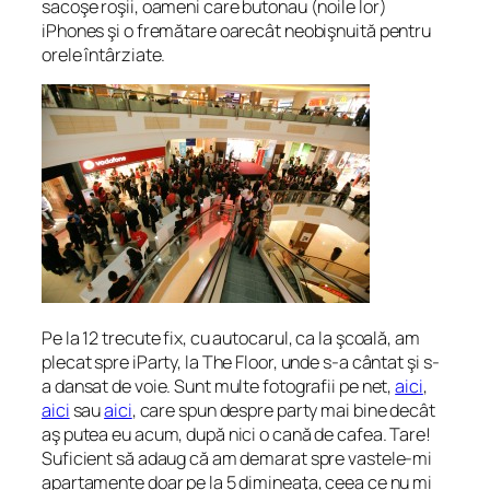
sacoşe roşii, oameni care butonau (noile lor)
iPhones şi o fremătare oarecât neobişnuită pentru
orele întârziate.
Pe la 12 trecute fix, cu autocarul, ca la şcoală, am
plecat spre iParty, la The Floor, unde s-a cântat şi s-
a dansat de voie. Sunt multe fotografii pe net,
aici
,
aici
sau
aici
, care spun despre party mai bine decât
aş putea eu acum, după nici o cană de cafea. Tare!
Suficient să adaug că am demarat spre vastele-mi
apartamente doar pe la 5 dimineaţa, ceea ce nu mi