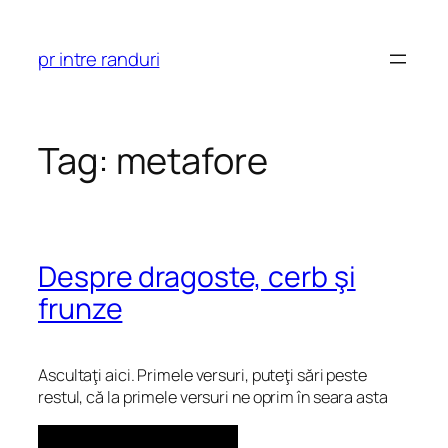
Skip
to
pr intre randuri
content
Tag:
metafore
Despre dragoste, cerb şi
frunze
Ascultaţi aici. Primele versuri, puteţi sări peste
restul, că la primele versuri ne oprim în seara asta