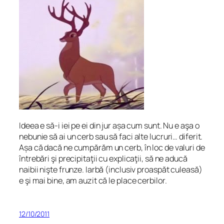
Ideea e să-i iei pe ei din jur așa cum sunt. Nu e aşa o
nebunie să ai un cerb sau să faci alte lucruri… diferit.
Așa că dacă ne cumpărăm un cerb, în loc de valuri de
întrebări şi precipitaţii cu explicaţii, să ne aducă
naibii nişte frunze. Iarbă (inclusiv proaspăt culeasă)
e şi mai bine, am auzit că le place cerbilor.
12/10/2011