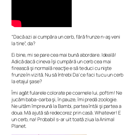
“Dacă azi ai cumpăra un cerb, fără frunze n-aş veni
la tine”, da?
Ei bine, mi se pare cea mai bună abordare. Ideală!
Adică dacă cineva îşi cumpără un cerb cea mai
firească şi normală reacţie e să te duci cu nişte
frunze în vizită. Nu să întrebi
Da’ ce faci tu cu un cerb
la etajul şase?
Îmi agăt fularele colorate pe coarnele lui, poftim! Ne
jucăm baba-oarba şi, în pauze, îmi predă zoologie.
Ne uităm împreună la Bambi, partea întâi şi partea a
doua. Mă ajută să redecorez prin casă. Whatever! E
un cerb, na! Probabil s-ar uit toată ziua la Animal
Planet.