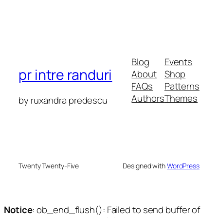
Blog
Events
pr intre randuri
About
Shop
FAQs
Patterns
Authors
Themes
by ruxandra predescu
Twenty Twenty-Five
Designed with
WordPress
Notice
: ob_end_flush(): Failed to send buffer of