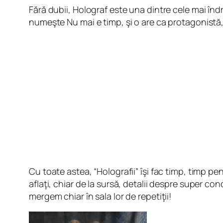
Fără dubii, Holograf este una dintre cele mai îndră
numeşte Nu mai e timp, şi o are ca protagonistă,
Cu toate astea, “Holografii” îşi fac timp, timp pentr
aflaţi, chiar de la sursă, detalii despre super con
mergem chiar în sala lor de repetiţii!