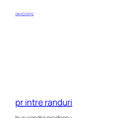
08/02/2012
pr intre randuri
by ruxandra predescu