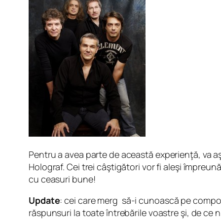
Pentru a avea parte de această experienţă, va aş
Holograf. Cei trei câştigători vor fi aleşi împreun
cu ceasuri bune!
Update
: cei care merg să-i cunoască pe compon
răspunsuri la toate întrebările voastre şi, de ce 