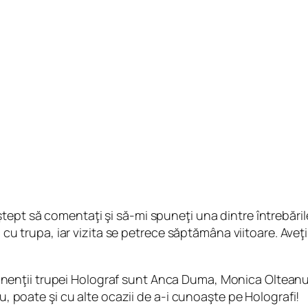
tept să comentaţi şi să-mi spuneţi una dintre întrebăril
ă cu trupa, iar vizita se petrece săptămâna viitoare. Aveţi 
enţii trupei Holograf sunt Anca Duma, Monica Olteanu ş
nu, poate şi cu alte ocazii de a-i cunoaşte pe Holografi!