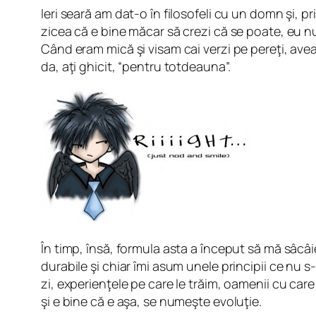
Ieri seară am dat-o în filosofeli cu un domn şi, p
zicea că e bine măcar să crezi că se poate, eu n
Când eram mică şi visam cai verzi pe pereţi, ave
da, aţi ghicit, “pentru totdeauna”.
În timp, însă, formula asta a început să mă sâcâ
durabile şi chiar îmi asum unele principii ce nu s-
zi, experienţele pe care le trăim, oamenii cu ca
şi e bine că e aşa, se numeşte evoluţie.