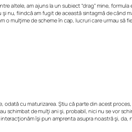
rintre altele, am ajuns la un subiect “drag” mine, formul
u şi nu, fiindcă am fugit de această sintagmă de când m
am o mulţime de scheme în cap, lucruri care urmau să fi
ie, odată cu maturizarea. Ştiu că parte din acest proces,
au schimbat de mulţi ani şi, probabil, nici nu se vor schim
re interacţionăm îşi pun amprenta asupra noastră şi, da, 