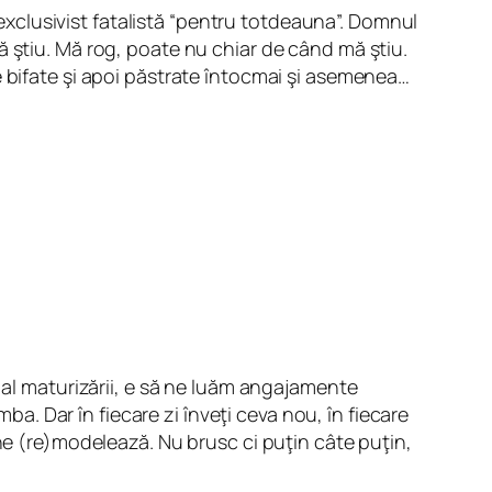
a exclusivist fatalistă “pentru totdeauna”. Domnul
ă ştiu. Mă rog, poate nu chiar de când mă ştiu.
e bifate şi apoi păstrate întocmai şi asemenea…
 al maturizării, e să ne luăm angajamente
ba. Dar în fiecare zi înveţi ceva nou, în fiecare
ne (re)modelează. Nu brusc ci puţin câte puţin,