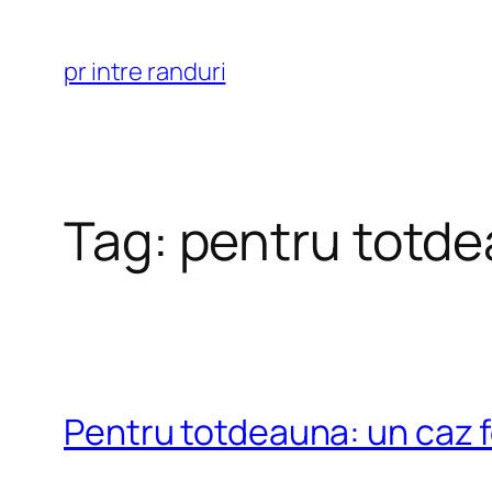
Skip
to
pr intre randuri
content
Tag:
pentru totd
Pentru totdeauna: un caz fe