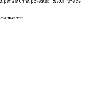
s, până la urmă, povestea! Restul… ţine de
easta nu are sfârşit