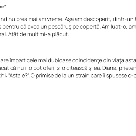
lme”
nd nu prea mai am vreme. Aşa am descoperit, dintr-un tr
pentru că avea un pescăruş pe copertă. Am luat-o, am ci
al. Atât de mult mi-a plăcut.
are împart cele mai dubioase coincidenţe din viaţa asta
cat că nu i-o pot oferi, s-o citească şi ea. Diana, priet
chi: “Asta e?”. O primise de la un străin care îi spusese 