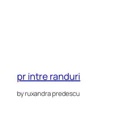
pr intre randuri
by ruxandra predescu