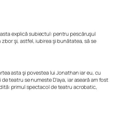
e asta explică subiectul: pentru pescăruşul
zbor şi, astfel, iubirea şi bunătatea, să se
tea asta şi povestea lui Jonathan iar eu, cu
 de teatru se numeste D’aya, iar aseară am fost
dită: primul spectacol de teatru acrobatic,