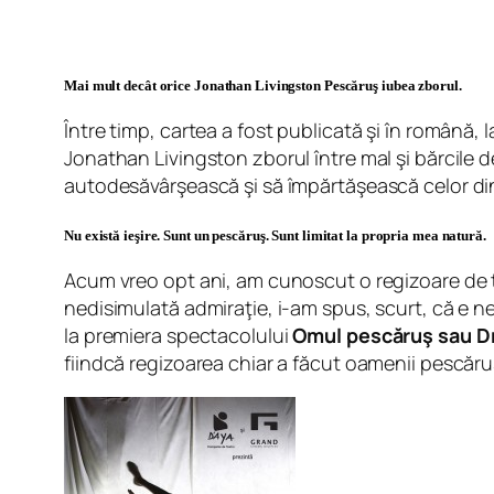
Mai mult decât orice Jonathan Livingston Pescăruş iubea zborul.
Între timp, cartea a fost publicată şi în română, 
Jonathan Livingston zborul între mal şi bărcile de
autodesăvârşească şi să împărtăşească celor din
Nu există ieşire. Sunt un pescăruş. Sunt limitat la propria mea natură.
Acum vreo opt ani, am cunoscut o regizoare de te
nedisimulată admiraţie, i-am spus, scurt, că e 
la premiera spectacolului
Omul pescăruş sau D
fiindcă regizoarea chiar a făcut oamenii pescăruş