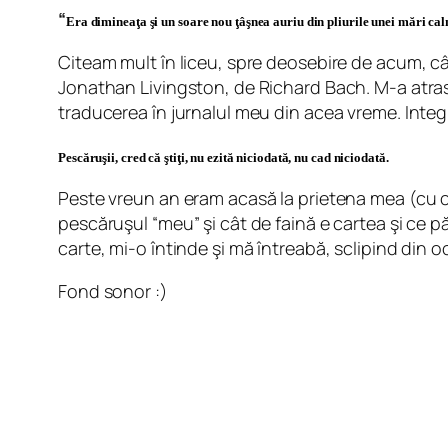
“
Era dimineaţa şi un soare nou ţâşnea auriu din pliurile unei mări ca
Citeam mult în liceu, spre deosebire de acum, câ
Jonathan Livingston, de Richard Bach. M-a atras 
traducerea în jurnalul meu din acea vreme. Integr
Pescăruşii, cred că ştiţi, nu ezită niciodată, nu cad niciodată.
Peste vreun an eram acasă la prietena mea (cu c
pescăruşul “meu” şi cât de faină e cartea şi ce pă
carte, mi-o întinde şi mă întreabă, sclipind din o
Fond sonor :)