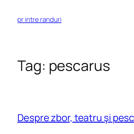
Skip
to
pr intre randuri
content
Tag:
pescarus
Despre zbor, teatru şi pes