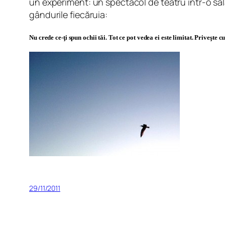
un experiment: un spectacol de teatru într-o sa
gândurile fiecăruia:
Nu crede ce-ţi spun ochii tăi. Tot ce pot vedea ei este limitat. Priveşte c
29/11/2011