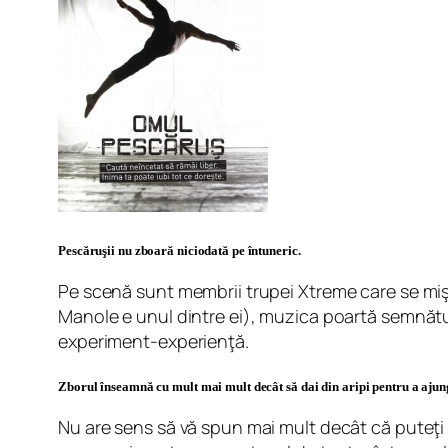
Pescăruşii nu zboară niciodată pe întuneric.
Pe scenă sunt membrii trupei Xtreme care se mişcă
Manole e unul dintre ei), muzica poartă semnătu
experiment-experienţă.
Zborul înseamnă cu mult mai mult decât să dai din aripi pentru a ajung
Nu are sens să vă spun mai mult decât că puteţi