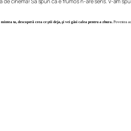
lă de cinema! Să spun că e frumos n-are sens. V-am spu
u mintea ta, descoperă ceea ce ştii deja, şi vei găsi calea pentru a zbura.
Povestea ac