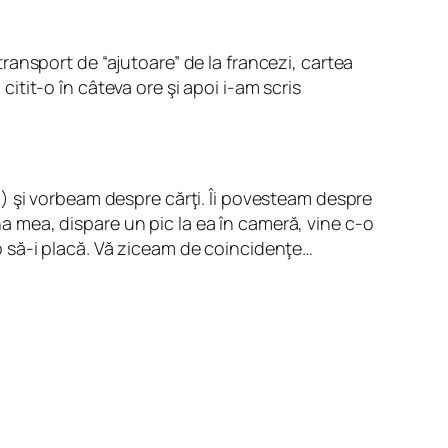
ansport de “ajutoare” de la francezi, cartea
tit-o în câteva ore şi apoi i-am scris
) şi vorbeam despre cărţi. Îi povesteam despre
ena mea, dispare un pic la ea în cameră, vine c-o
c-o să-i placă. Vă ziceam de coincidenţe…