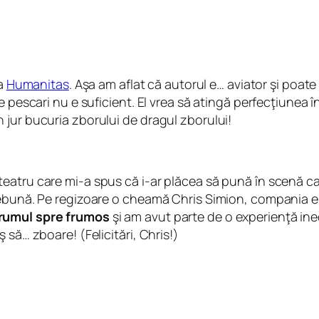
la
Humanitas
. Aşa am aflat că autorul e… aviator şi poat
 pescari nu e suficient. El vrea să atingă perfecţiunea în 
 jur bucuria zborului de dragul zborului!
atru care mi-a spus că i-ar plăcea să pună în scenă car
nebună. Pe regizoare o cheamă Chris Simion, compania ei
rumul spre frumos
şi am avut parte de o experienţă ine
 să… zboare! (Felicitări, Chris!)