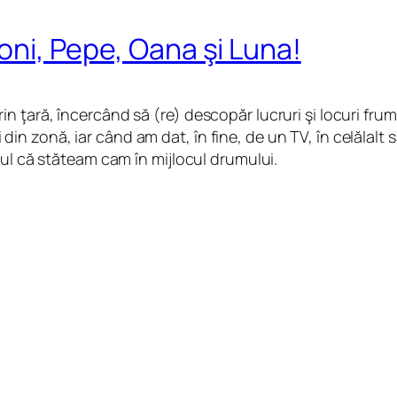
Moni, Pepe, Oana şi Luna!
 ţară, încercând să (re) descopăr lucruri şi locuri frum
ri din zonă, iar când am dat, în fine, de un TV, în celălal
tul că stăteam cam în mijlocul drumului.