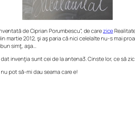
e inventată de Ciprian Porumbescu”, de care
zice
Realitate
in martie 2012, şi aş paria că nici celelalte nu-s mai pro
e bun simţ, aşa…
at invenţia sunt cei de la antena3. Cinste lor, ce să zic
t nu pot să-mi dau seama care e!