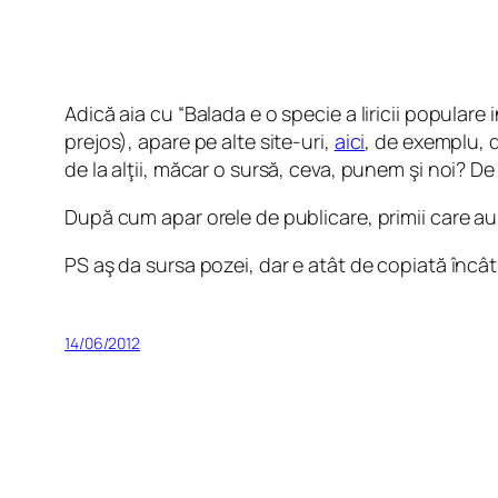
Adică aia cu “Balada e o specie a liricii popular
prejos), apare pe alte site-uri,
aici
, de exemplu, d
de la alţii, măcar o sursă, ceva, punem şi noi? D
După cum apar orele de publicare, primii care au d
PS aş da sursa pozei, dar e atât de copiată încâ
14/06/2012