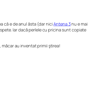
a că e de anul ăsta (dar nici
Antena 3
nu e mai
aspete. Iar dacă perlele cu pricina sunt copiate
, măcar au inventat primii ştirea!