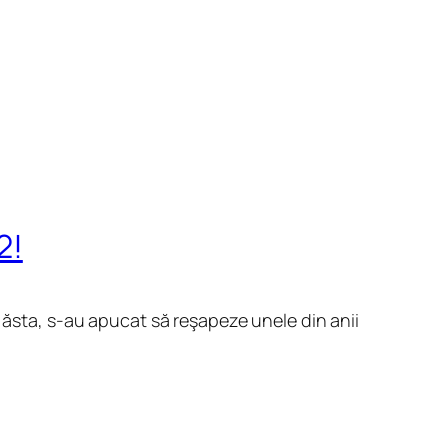
2!
 ăsta, s-au apucat să reşapeze unele din anii