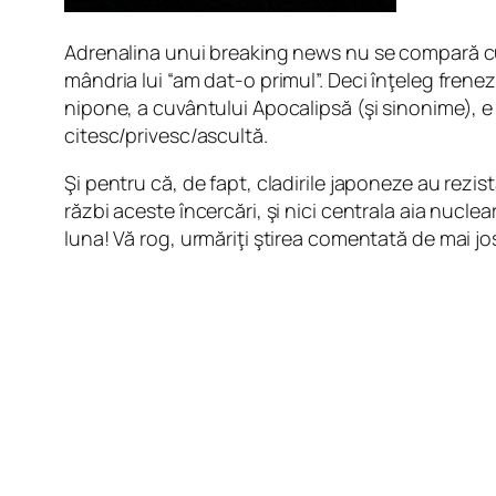
Adrenalina unui breaking news nu se compară cu nim
mândria lui “am dat-o primul”. Deci înţeleg frenez
nipone, a cuvântului Apocalipsă (şi sinonime), e a
citesc/privesc/ascultă.
Şi pentru că, de fapt, cladirile japoneze au rezi
răzbi aceste încercări, şi nici centrala aia nuc
luna! Vă rog, urmăriţi ştirea comentată de mai jo