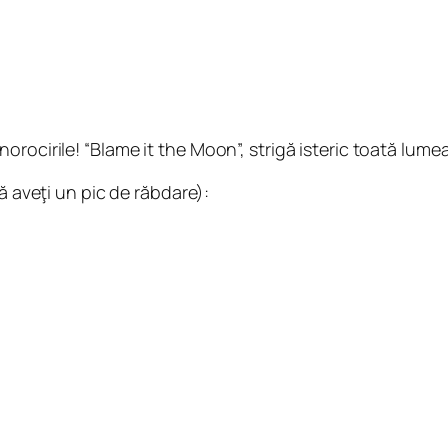
rocirile! “Blame it the Moon”, strigă isteric toată lumea
ă aveţi un pic de răbdare):