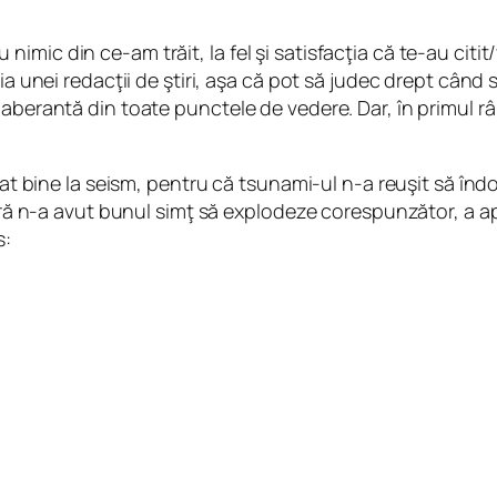
ic din ce-am trăit, la fel şi satisfacţia că te-au citit/
ia unei redacţii de ştiri, aşa că pot să judec drept când s
berantă din toate punctele de vedere. Dar, în primul rând
stat bine la seism, pentru că tsunami-ul n-a reuşit să în
leară n-a avut bunul simţ să explodeze corespunzător, a 
s: