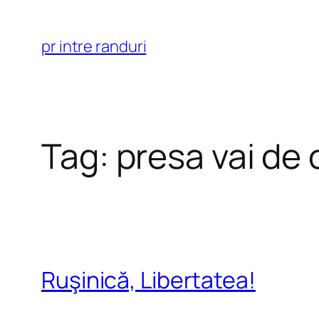
Skip
to
pr intre randuri
content
Tag:
presa vai de 
Ruşinică, Libertatea!