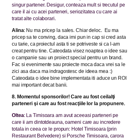
singur partener. Desigur, conteaza mult si trecutul pe
care il ai cu acei parteneri, seriozitatea cu care ai
tratat alte colaborari.
Alina
: Nu ma pricep la sales. Chiar deloc. Eu ma
pricep sa te conving, daca imi pun in cap si cred asta
cu tarie, ca
proiectul asta ti se potriveste si ca l-am
creat pentru tine. Cateodata visez noaptea o idee sau
o campanie sau un proiect special pentru un brand.
Fac si evenimente sau proiecte moca daca vrei sa le
zici asa daca ma indragostesc de ideea mea :)
Cateodata o idee bine implementata iti aduce un ROI
mai important decat banii.
8. Momentul sponsorilor! Care au fost ceilalţi
parteneri şi care au fost reacţiile lor la propunere.
Oltea
: La Timisoara am avut aceeasi parteneri pe
care ii am dintotdeauna, oameni care au incredere
totala in ceea ce le propun: Hotel Timisoara (prin
Restaurant Belvedere) si Porsche Timisoara, carora