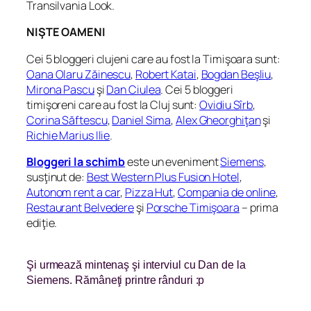
Transilvania Look.
NIŞTE OAMENI
Cei 5 bloggeri clujeni care au fost la Timişoara sunt:
Oana Olaru Zăinescu
,
Robert Katai
,
Bogdan Beşliu
,
Mirona Pascu
şi
Dan Ciulea
. Cei 5 bloggeri
timişoreni care au fost la Cluj sunt:
Ovidiu Sîrb
,
Corina Săftescu
,
Daniel Sima
,
Alex Gheorghiţan
şi
Richie Marius Ilie
.
Bloggeri la schimb
este un eveniment
Siemens
,
susţinut de:
Best Western Plus Fusion Hotel
,
Autonom rent a car
,
Pizza Hut
,
Compania de online
,
Restaurant Belvedere
şi
Porsche Timişoara
– prima
ediţie.
Şi urmează mintenaş şi interviul cu Dan de la
Siemens. Rămâneţi printre rânduri :p