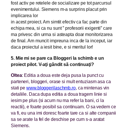
fost activ pe retelele de socializare pe tot parcursul
evenimentului. Siemens m-a surprins placut prin
implicarea lor
in acest proiect. Am simtit efectiv ca fac parte din
echipa mea, si ca nu sunt ” profesorii exigenti” care
ma privesc din urma si asteapta doar monitorizarea
de final. Am muncit impreuna inca de la inceput, iar
daca proiectul a iesit bine, e si meritul lor!
5. Mie mi se pare ca Bloggeri la schimb e un
proiect pilot. V-aţi gândit să continuaţi?
Oltea
: Editia a doua este deja pusa la punct cu
parteneri, bloggeri, orase si mult entuziasm asa ca
stati pe
www.bloggerilaschmb.ro
, ca mintenas vin
detaliile. Daca dupa editia a doua tragem linie si
iesim pe plus (si acum nu ma refer la bani, ci la
reactii), e foarte posibil sa continuam. O sa vedem ce
va fi, eu una imi doresc foarte tare ca si alte companii
sa se arate la fel de deschise pe cum s-a aratat
Siemens.