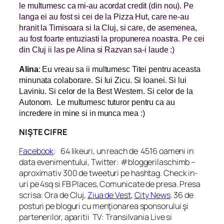
le multumesc ca mi-au acordat credit (din nou). Pe
langa ei au fost si cei de la Pizza Hut, care ne-au
hranit la Timisoara si la Cluj, si care, de asemenea,
au fost foarte entuziasti la propunerea noastra. Pe cei
din Cluj ii las pe Alina si Razvan sa-i laude :)
Alina
: Eu vreau sa ii multumesc Titei pentru aceasta
minunata colaborare. Si lui Zicu. Si Ioanei. Si lui
Laviniu. Si celor de la Best Western. Si celor de la
Autonom. Le multumesc tuturor pentru ca au
incredere in mine si in
munca mea :)
NIŞTE CIFRE
Facebook
: 64 likeuri, un reach de 4516 oameni in
data evenimentului, Twitter: #bloggerilaschimb –
aproximativ 300 de tweeturi pe hashtag. Check in-
uri pe 4sq si FB Places, Comunicate de presa. Presa
scrisa: Ora de Cluj,
Ziua de Vest
,
City News
. 36 de
posturi pe bloguri cu menţionarea sponsorului şi
partenerilor, aparitii TV: Transilvania Live si