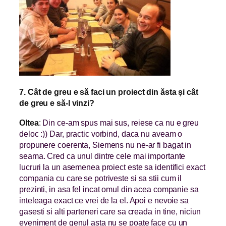
7. Cât de greu e să faci un proiect din ăsta şi cât
de greu e să-l vinzi?
Oltea
:
Din ce-am spus mai sus, reiese ca nu e greu
deloc :)) Dar, practic vorbind, daca nu aveam o
propunere coerenta, Siemens nu ne-ar fi bagat in
seama. Cred ca unul dintre cele mai importante
lucruri la un asemenea proiect este sa identifici exact
compania cu care se potriveste si sa stii cum il
prezinti, in asa fel incat omul din acea companie sa
inteleaga exact ce vrei de la el. Apoi e nevoie sa
gasesti si alti parteneri care sa creada in tine, niciun
eveniment de genul asta nu se poate face cu un