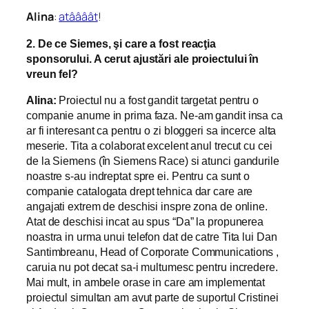
Alina
:
atâââât
!
2. De ce Siemes, şi care a fost reacţia
sponsorului. A cerut ajustări ale proiectului în
vreun fel?
Alina:
Proiectul nu a fost gandit targetat pentru o
companie anume in prima faza. Ne-am gandit insa ca
ar fi interesant ca pentru o zi bloggeri sa incerce alta
meserie. Tita a colaborat excelent anul trecut cu cei
de la Siemens (în Siemens Race) si atunci gandurile
noastre s-au indreptat spre ei. Pentru ca sunt o
companie catalogata drept tehnica dar care are
angajati extrem de deschisi inspre zona de online.
Atat de deschisi incat au spus “Da” la propunerea
noastra in urma unui telefon dat de catre Tita lui Dan
Santimbreanu, Head of Corporate Communications ,
caruia nu pot decat sa-i multumesc pentru incredere.
Mai mult, in ambele orase in care am implementat
proiectul simultan am avut parte de suportul Cristinei