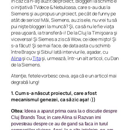
În caz că n-aţi auzit de proiect, Bloggeri la schimb e
o iniţiativă TVdece & Nebuloasa, care s-au dus la
Siemens şi au propus un proiect, pe cât de funny pe
atât de serios!
Măi, Siemens,
au zis ele,
nu vrei tu să
pui nişte bloggeri la muncă? Şi, ca să nu le fie viaţa
prea uşoară, ia transferă-i! De la Cluj la Timişoara şi
viceversa!
Şi Siemes a zis că
Wow, ce idee mişto
! Şi
s-a făcut! Şi se mai face, de data asta cu schimb
între Braşov şi Sibiu! Iată interviurile, aşadar, cu
Alina
şi cu
Tiţa
şi, urmează, într-un alt articol, cu Dan
de la Siemens.
Atenţie, fetele vorbesc ceva, aşa că e un articol mai
degrabă lung!
1. Cum s-a născut proiectul, care a fost
mecanismul genezei, ca să zic aşa! :))
Oltea
:
Ideea a aparut prima oara la o discutie despre
Cluj Brands Tour, in care Alina si Razvan imi
povesteau despre ce au de gand sa faca in turul
companiilor clujene. Apoi, la o alta intalnire, ne-am