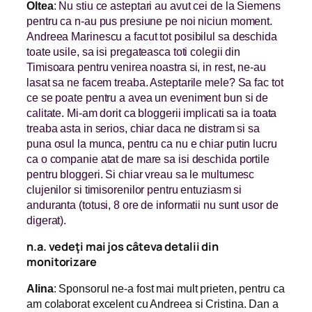
Oltea
:
Nu stiu ce asteptari au avut cei de la Siemens
pentru ca n-au pus presiune pe noi niciun moment.
Andreea Marinescu a facut tot posibilul sa deschida
toate usile, sa isi pregateasca toti colegii din
Timisoara pentru venirea noastra si, in rest, ne-au
lasat sa ne facem treaba. Asteptarile mele? Sa fac tot
ce se poate pentru a avea un eveniment bun si de
calitate. Mi-am dorit ca bloggerii implicati sa ia toata
treaba asta in serios, chiar daca ne distram si sa
puna osul la munca, pentru ca nu e chiar putin lucru
ca o companie atat de mare sa isi deschida portile
pentru bloggeri. Si chiar vreau sa le multumesc
clujenilor si timisorenilor pentru entuziasm si
anduranta (totusi, 8 ore de informatii nu sunt usor de
digerat).
n.a. vedeţi mai jos câteva detalii din
monitorizare
Alina
: Sponsorul ne-a fost mai mult prieten, pentru ca
am colaborat excelent cu Andreea si Cristina. Dan a