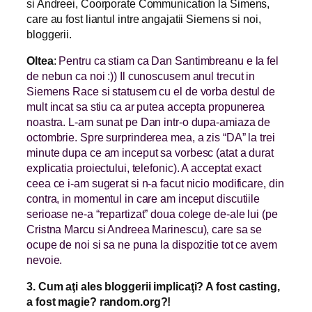
si Andreei, Coorporate Communication la Simens,
care au fost liantul intre angajatii Siemens si noi,
bloggerii.
Oltea
:
Pentru ca stiam ca Dan Santimbreanu e la fel
de nebun ca noi :)) Il cunoscusem anul trecut in
Siemens Race si statusem cu el de vorba destul de
mult incat sa stiu ca ar putea accepta propunerea
noastra. L-am sunat pe Dan intr-o dupa-amiaza de
octombrie. Spre surprinderea mea, a zis “DA” la trei
minute dupa ce am inceput sa vorbesc (atat a durat
explicatia proiectului, telefonic). A acceptat exact
ceea ce i-am sugerat si n-a facut nicio modificare, din
contra, in momentul in care am inceput discutiile
serioase ne-a “repartizat” doua colege de-ale lui (pe
Cristna Marcu si Andreea Marinescu), care sa se
ocupe de noi si sa ne puna la dispozitie tot ce avem
nevoie.
3. Cum aţi ales bloggerii implicaţi? A fost casting,
a fost magie? random.org?!