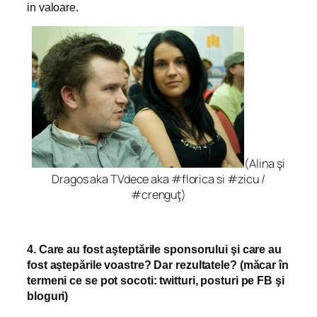
in valoare.
(Alina şi
Dragos aka TVdece aka #florica si #zicu /
#crenguţ)
4. Care au fost aşteptările sponsorului şi care au
fost aştepările voastre? Dar rezultatele? (măcar în
termeni ce se pot socoti: twitturi, posturi pe FB şi
bloguri)