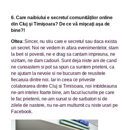
6. Care naibiului e secretul comunităţilor online
din Cluj şi Timişoara? De ce vă mişcaţi aşa de
bine?!
Oltea
:
Sincer, nu stiu care e secretul sau daca exista
un secret. Noi ne vedem in afara evenimentelor, stam
la beri si povesti, ne e drag sa cantam impreuna, ne
vizitam, ne dam cadouri. Sunt deja niste ani de cand
ne cunoastem si pot sa spun ca suntem prieteni, ca
ne ajutam la nevoie si ne bucuram de reusitele
fiecaruia dintre noi. Iar in ceea ce priveste
colaborarea dintre Cluj si Timisoara, noi intotdeauna
ne-am inteles foarte bine, am facut lucrurile pe care
le fac prietenii, ne-am sunat si de sarbatori si de
zilele de nastere, nu ne-am multumit cu niste urari pe
Facebook.