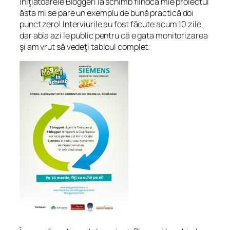
iniţiatoarele Bloggeri la schimb fiindca mie proiectul
ăsta mi se pare un exemplu de bună practică doi
punct zero! Interviurile au fost făcute acum 10 zile,
dar abia azi le public pentru că e gata monitorizarea
şi am vrut să vedeţi tabloul complet.