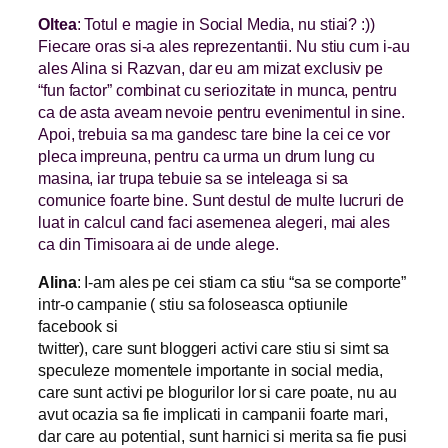
Oltea
: Totul e magie in Social Media, nu stiai? :))
Fiecare oras si-a ales reprezentantii. Nu stiu cum i-au
ales Alina si Razvan, dar eu am mizat exclusiv pe
“fun factor” combinat cu seriozitate in munca, pentru
ca de asta aveam nevoie pentru evenimentul in sine.
Apoi, trebuia sa ma gandesc tare bine la cei ce vor
pleca impreuna, pentru ca urma un drum lung cu
masina, iar trupa tebuie sa se inteleaga si sa
comunice foarte bine. Sunt destul de multe lucruri de
luat in calcul cand faci asemenea alegeri, mai ales
ca din Timisoara ai de unde alege.
Alina
: I-am ales pe cei stiam ca stiu “sa se comporte”
intr-o campanie ( stiu sa foloseasca optiunile
facebook si
twitter), care sunt bloggeri activi care stiu si simt sa
speculeze momentele importante in social media,
care sunt activi pe blogurilor lor si care poate, nu au
avut ocazia sa fie implicati in campanii foarte mari,
dar care au potential, sunt harnici si merita sa fie pusi