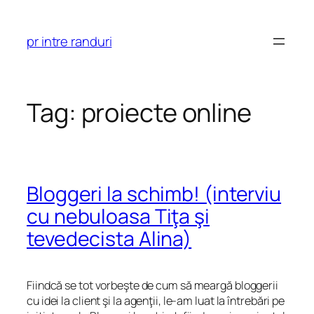
Skip
to
pr intre randuri
content
Tag:
proiecte online
Bloggeri la schimb! (interviu
cu nebuloasa Tiţa şi
tevedecista Alina)
Fiindcă se tot vorbeşte de cum să meargă bloggerii
cu idei la client şi la agenţii, le-am luat la întrebări pe