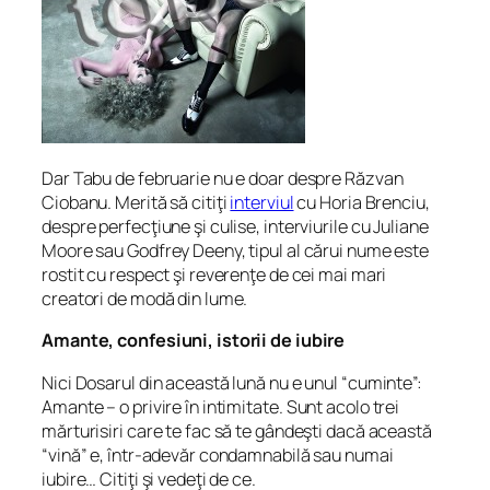
Dar Tabu de februarie nu e doar despre Răzvan
Ciobanu. Merită să citiţi
interviul
cu Horia Brenciu,
despre perfecţiune şi culise, interviurile cu Juliane
Moore sau Godfrey Deeny, tipul al cărui nume este
rostit cu respect şi reverenţe de cei mai mari
creatori de modă din lume.
Amante, confesiuni, istorii de iubire
Nici Dosarul din această lună nu e unul “cuminte”:
Amante – o privire în intimitate
. Sunt acolo trei
mărturisiri care te fac să te gândeşti dacă această
“vină” e, într-adevăr condamnabilă sau numai
iubire… Citiţi şi vedeţi de ce.