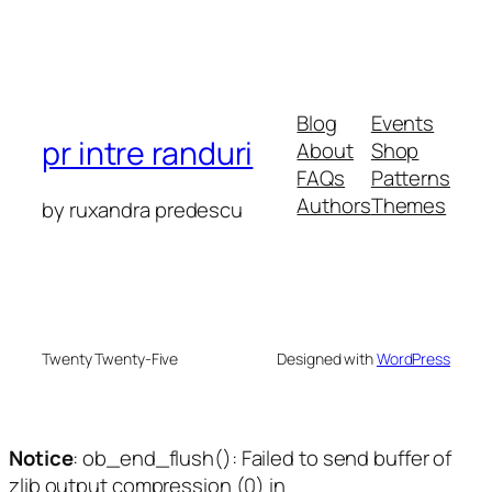
Blog
Events
pr intre randuri
About
Shop
FAQs
Patterns
Authors
Themes
by ruxandra predescu
Twenty Twenty-Five
Designed with
WordPress
Notice
: ob_end_flush(): Failed to send buffer of
zlib output compression (0) in