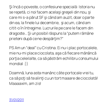
Şi încă o poveste, o confesiune specială:
Istoria nu
se repetă, ci noi facem acelaşi greşeli din nou
, şi
care mi s-a părut SF şi când am auzit, doar o parte
din ea, la finele lui decembrie, şi acum, când am
citit-o în întregime. Lucrurile pe care le facem din
dragoste… Şi un posibil răspuns la “putem rămâne
prieteni după ce ne despărţim?”
PS Am un “deal” cu Cristina. Ei nu-i plac portocalele,
mie nu-mi place ciocolata, aşa că fiecare mănâncă
porţia celeilalte, ca să păstrăm echilibru consumului
mondial :))
Doamnă, luna asta manânc câte portocale vrei tu,
ca să poţi să te alinţi cu un tort maaare de ciocolată!
Maaaaxim, am zis!
31/01/2011