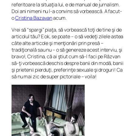
referitoare la situaţia lui, e de manual de jurnalism.
Doi ani nimeni nu l-a convins să vorbească. A facut-
o
Cristina Bazavan
acum.
Vrei să “spargi” piaţa, să vorbească toţi de tine şi de
articolul tău? E ok, se poate – o să vedeţi zilele astea
câte alte articole şi menţionări prin presă –
tradiţională sau nu – o să genereze acest interviu, şi
bravo!, Cristina, că ai ştiut cum să-l faci pe Răzvan
să-ţi vorbească deschis despre banii din modă, banii
şi prietenii pierduţi, preferinţe sexuale şi droguri! Ca
să nu mai zic de super pictoriale – voila!