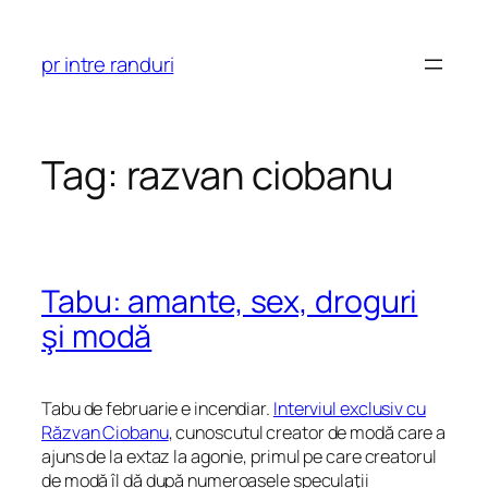
Skip
to
pr intre randuri
content
Tag:
razvan ciobanu
Tabu: amante, sex, droguri
şi modă
Tabu de februarie e incendiar.
Interviul exclusiv cu
Răzvan Ciobanu
, cunoscutul creator de modă care a
ajuns de la extaz la agonie, primul pe care creatorul
de modă îl dă după numeroasele speculaţii