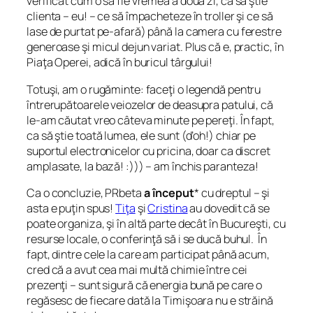
verificat cum o să fie vremea a doua zi, ca să ştie
clienta – eu! – ce să împacheteze în troller şi ce să
lase de purtat pe-afară) până la camera cu ferestre
generoase şi micul dejun variat. Plus că e, practic, în
Piaţa Operei, adică în buricul târgului!
Totuşi, am o rugăminte: faceţi o legendă pentru
întrerupătoarele veiozelor de deasupra patului, că
le-am căutat vreo câteva minute pe pereţi. În fapt,
ca să ştie toată lumea, ele sunt (d’oh!) chiar pe
suportul electronicelor cu pricina, doar ca discret
amplasate, la bază! :))) – am închis paranteza!
Ca o concluzie, PRbeta
a început
* cu dreptul – şi
asta e puţin spus!
Tiţa
şi
Cristina
au dovedit că se
poate organiza, şi în altă parte decât în Bucureşti, cu
resurse locale, o conferinţă să i se ducă buhul. În
fapt, dintre cele la care am participat până acum,
cred că a avut cea mai multă chimie între cei
prezenţi – sunt sigură că energia bună pe care o
regăsesc de fiecare dată la Timişoara nu e străină