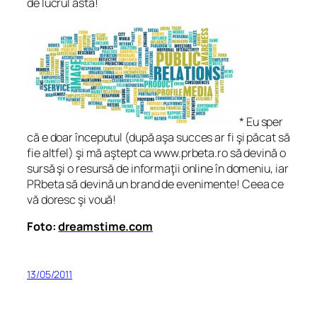
de lucrul ăsta!
* Eu sper
că e doar începutul (după aşa succes ar fi şi păcat să
fie altfel) şi mă aştept ca www.prbeta.ro să devină o
sursă şi o resursă de informaţii online în domeniu, iar
PRbeta să devină un brand de evenimente! Ceea ce
vă doresc şi vouă!
Foto:
dreamstime.com
13/05/2011