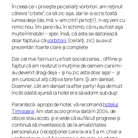
În ceea ce-i priveşte pe ceilalţi vorbitori, am reţinut
câteva “citate”, ca să zic aşa, dar le-a scris toată
lumea deja (da, mă, v-am citit! pe toţi!), n-aş veni cu
nimic nou. Îmi pare rău, în schimb, că nu au fost aşa
multe întrebări – sper, însă, că asta se datorează
doar faptului că
vorbitorii
(ceilalţi, zic) au avut
prezentări foarte clare şi complete.
Dar cel mai fain lucru a fost socializarea… offline şi
faptul că am revăzut o mulţime de oameni care mi-
au devenit dragi deja – şi nu zic asta doar aşa! – şi
am cunoscut alţi câţiva tare faini. Şi am dansat,
Doamne!, cât am dansat la after party! Aşa de mult
încât odată ajunsă la hotel era să adorm sub duş!
Paranteză: apropo de hotel, vă recomand
hotelul
Timişoara
. Am stat acolo prima dată în 2004, de
obicei stau acolo, şi e vede că au făcut progrese şi
continuă să investească, de la amabilitatea
personalului (recepţioner care la ora 3 a.m. chiar a