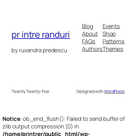
Blog
Events
pr intre randuri
About
Shop
FAQs
Patterns
Authors
Themes
by ruxandra predescu
Twenty Twenty-Five
Designed with
WordPress
Notice
: ob_end_flush(): Failed to send buffer of
zlib output compression (0) in
/home/printrer/public_html/wp-