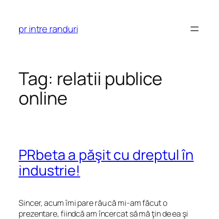
Skip
to
pr intre randuri
content
Tag:
relatii publice
online
PRbeta a păşit cu dreptul în
industrie!
Sincer, acum îmi pare rău că mi-am făcut o
prezentare, fiindcă am încercat să mă ţin de ea şi