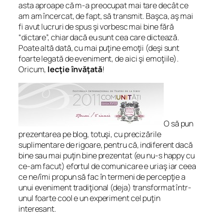
asta aproape că m-a preocupat mai tare decât ce
am am încercat, de fapt, să transmit. Başca, aş mai
fi avut lucruri de spus şi vorbesc mai bine fără
“dictare”, chiar dacă eu sunt cea care dictează.
Poate altă dată, cu mai puţine emoţii (deşi sunt
foarte legată de eveniment, de aici şi emoţiile).
Oricum,
lecţie învăţată
!
O să pun
prezentarea pe blog, totuşi, cu precizările
suplimentare de rigoare, pentru că, indiferent dacă
bine sau mai puţin bine prezentat (eu nu-s happy cu
ce-am facut) efortul de comunicare e uriaş iar ceea
ce ne/îmi propun să fac în termeni de percepţie a
unui eveniment tradiţional (deja) transformat într-
unul foarte
cool
e un experiment cel puţin
interesant.