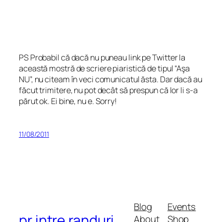
PS Probabil că dacă nu puneau link pe Twitter la
această mostră de scriere piaristică de tipul “Aşa
NU”, nu citeam în veci comunicatul ăsta. Dar dacă au
făcut trimitere, nu pot decât să prespun că lor li s-a
părut ok. Ei bine, nu e. Sorry!
11/08/2011
Blog
Events
pr intre randuri
About
Shop