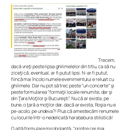
Trecem,
dacă vreţi peste lipsa ghilimelelor din titlu, ca să nu
ziceţi că, eventual, ar fi putut lipsi. N-ar fi putut,
fiincă mai încolo numele evenimentului e reluat cu
ghilimele. Dar nu pot să trec peste “un concerte” şi
peste formularea “formaţii locale renumite, dar şi
din Ţara Moţilor şi Bucureşti”. Nu că ar exista, pe
bune, o ţară a moţilor dar, dacă ar exista, Roşia nu e
pe-acolo, pe undeva?! Plus că amestecăm renumele
cu locurile într-o nedelicată harababura stilistică!
O altă formulare mirobolantă: “printre cei mai