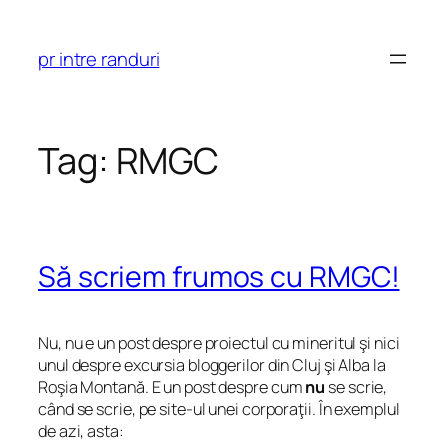
Skip
to
pr intre randuri
content
Tag:
RMGC
Să scriem frumos cu RMGC!
Nu, nu e un post despre proiectul cu mineritul şi nici
unul despre excursia bloggerilor din Cluj şi Alba la
Roşia Montană. E un post despre cum
nu
se scrie,
când se scrie, pe site-ul unei corporaţii. În exemplul
de azi, asta: