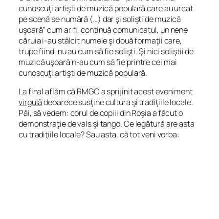
cunoscuţi artişti de muzică populară care au urcat
pe scenă se numără (…) dar şi solişti de muzică
uşoară” cum ar fi, continuă comunicatul, un nene
căruia i-au stâlcit numele şi două formaţii care,
trupe fiind, nu au cum să fie solişti. Şi nici soliştii de
muzică uşoară n-au cum să fie printre cei mai
cunoscuţi artişti de muzică populară.
La final aflăm că RMGC a sprijinit acest eveniment
virgulă
deoarece susţine cultura şi tradiţiile locale.
Păi, să vedem: corul de copiii din Roşia a făcut o
demonstraţie de vals şi tango. Ce legătură are asta
cu tradiţiile locale? Sau asta, că tot veni vorba: