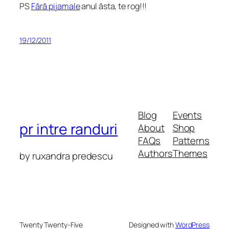
PS
Fără pijamale
anul ăsta, te rog!!!
19/12/2011
Blog
Events
pr intre randuri
About
Shop
FAQs
Patterns
Authors
Themes
by ruxandra predescu
Twenty Twenty-Five
Designed with
WordPress