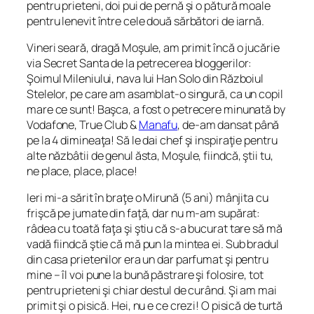
pentru prieteni, doi pui de pernă şi o pătură moale
pentru lenevit între cele două sărbători de iarnă.
Vineri seară, dragă Moşule, am primit încă o jucărie
via Secret Santa de la petrecerea bloggerilor:
Şoimul Mileniului, nava lui Han Solo din Războiul
Stelelor, pe care am asamblat-o singură, ca un copil
mare ce sunt! Başca, a fost o petrecere minunată by
Vodafone, True Club &
Manafu
, de-am dansat până
pe la 4 dimineaţa! Să le dai chef şi inspiraţie pentru
alte năzbâtii de genul ăsta, Moşule, fiindcă, ştii tu,
ne place, place, place!
Ieri mi-a sărit în braţe o Mirună (5 ani) mânjita cu
frişcă pe jumate din faţă, dar nu m-am supărat:
râdea cu toată faţa şi ştiu că s-a bucurat tare să mă
vadă fiindcă ştie că mă pun la mintea ei. Sub bradul
din casa prietenilor era un dar parfumat şi pentru
mine – îl voi pune la bună păstrare şi folosire, tot
pentru prieteni şi chiar destul de curând. Şi am mai
primit şi o pisică. Hei, nu e ce crezi! O pisică de turtă