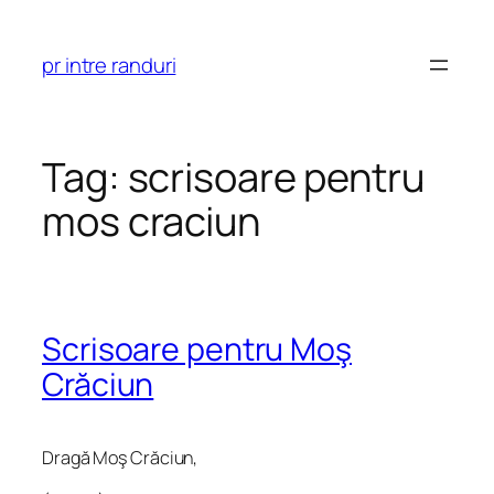
Skip
to
pr intre randuri
content
Tag:
scrisoare pentru
mos craciun
Scrisoare pentru Moş
Crăciun
Dragă Moş Crăciun,