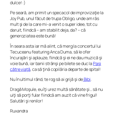
dulce! :)
Pe seară, am primit un specacol de improvizaţie la
Joy Pub, unul făcut de trupa Obligo, unde am râs
mult şi de la care mi-a venit o super idee, tot cu
daruit, fiindcă – am stabilit deja, da? – că
generoziatea este bună!
În seara asta iar mă alint, că merg la concertul lui
Tecuceanu featuring Anca Duma, să le ofer
încurajări şi aplauze, fiindcă şi ei ne dau muzică şi
voie bună, iar banii strânşi pe bilete se duc la
Paşi
către viaţă
, ca să ţină copilăria departe de spital!
Nu în ultimul rând, te rog să ai grijă şi de
Bibi
.
Dragă Moşule, eu îţi urez multă sănătate şi… să nu
uiţi să porţi fular fiindcă am auzit că vine frigul!
Salutări şi renilor!
Ruxandra