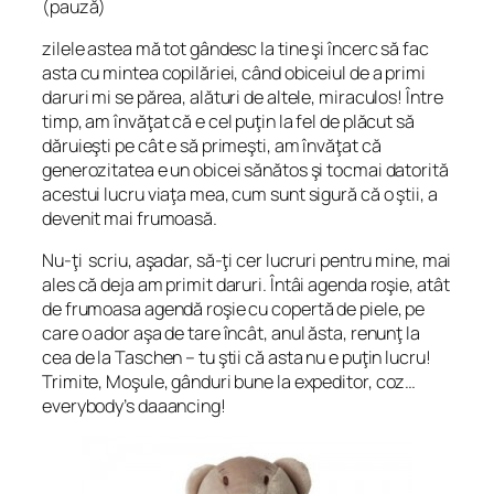
(pauză)
zilele astea mă tot gândesc la tine şi încerc să fac
asta cu mintea copilăriei, când obiceiul de a primi
daruri mi se părea, alături de altele, miraculos! Între
timp, am învăţat că e cel puţin la fel de plăcut să
dăruieşti pe cât e să primeşti, am învăţat că
generozitatea e un obicei sănătos şi tocmai datorită
acestui lucru viaţa mea, cum sunt sigură că o ştii, a
devenit mai frumoasă.
Nu-ţi scriu, aşadar, să-ţi cer lucruri pentru mine, mai
ales că deja am primit daruri. Întâi agenda roşie, atât
de frumoasa agendă roşie cu copertă de piele, pe
care o ador aşa de tare încât, anul ăsta, renunţ la
cea de la Taschen – tu ştii că asta nu e puţin lucru!
Trimite, Moşule, gânduri bune la expeditor,
coz…
everybody’s daaancing!