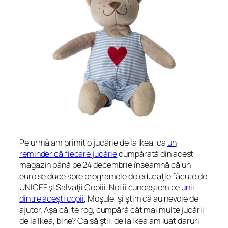
Pe urmă am primit o jucărie de la Ikea, ca
un
reminder că fiecare jucărie
cumpărată din acest
magazin până pe 24 decembrie înseamnă că un
euro se duce spre programele de educaţie făcute de
UNICEF şi Salvaţii Copiii. Noi îi cunoaştem pe
unii
dintre aceşti copii
, Moşule, şi ştim că au nevoie de
ajutor. Aşa că, te rog, cumpără cât mai multe jucării
de la Ikea, bine? Ca să ştii, de la Ikea am luat daruri