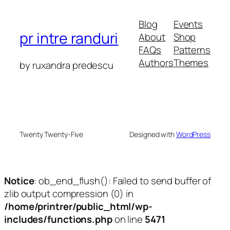
Blog
Events
pr intre randuri
About
Shop
FAQs
Patterns
Authors
Themes
by ruxandra predescu
Twenty Twenty-Five
Designed with
WordPress
Notice
: ob_end_flush(): Failed to send buffer of
zlib output compression (0) in
/home/printrer/public_html/wp-
includes/functions.php
on line
5471