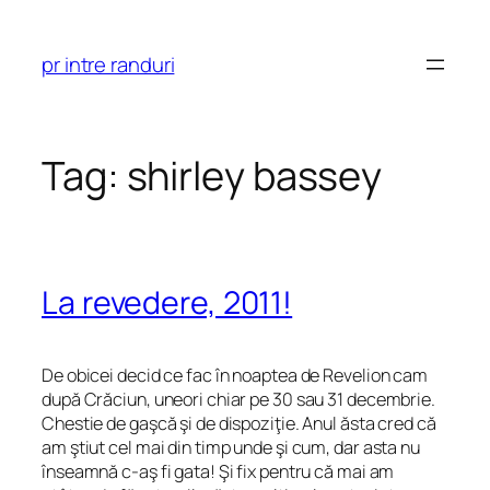
Skip
to
pr intre randuri
content
Tag:
shirley bassey
La revedere, 2011!
De obicei decid ce fac în noaptea de Revelion cam
după Crăciun, uneori chiar pe 30 sau 31 decembrie.
Chestie de gaşcă şi de dispoziţie. Anul ăsta cred că
am ştiut cel mai din timp unde şi cum, dar asta nu
înseamnă c-aş fi gata! Şi fix pentru că mai am