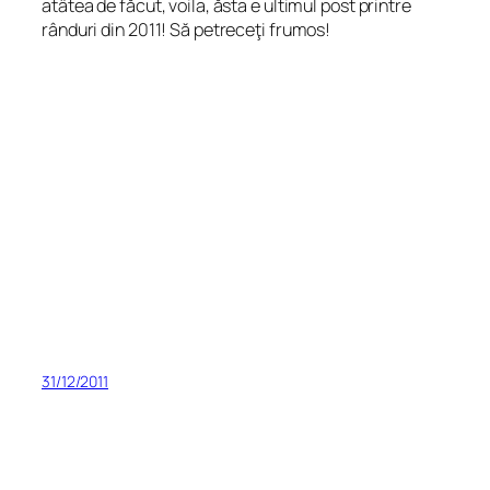
atâtea de făcut, voila, ăsta e ultimul post printre
rânduri din 2011! Să petreceţi frumos!
31/12/2011