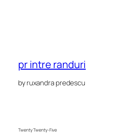
pr intre randuri
by ruxandra predescu
Twenty Twenty-Five