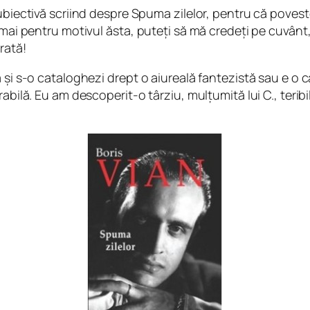
ubiectivă scriind despre Spuma zilelor, pentru că poveste
cmai pentru motivul ăsta, puteți să mă credeți pe cuvânt,
rată!
și s-o cataloghezi drept o aiureală fantezistă sau e o ca
rabilă. Eu am descoperit-o târziu, mulțumită lui C., terib