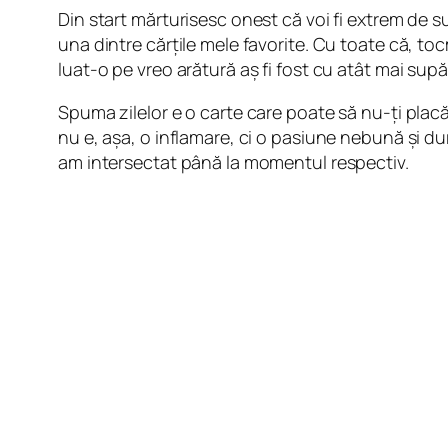
Din start mărturisesc onest că voi fi extrem de s
una dintre cărțile mele favorite. Cu toate că, to
luat-o pe vreo arătură aș fi fost cu atât mai supă
Spuma zilelor e o carte care poate să nu-ți placă 
nu e, așa, o inflamare, ci o pasiune nebună și du
am intersectat până la momentul respectiv.