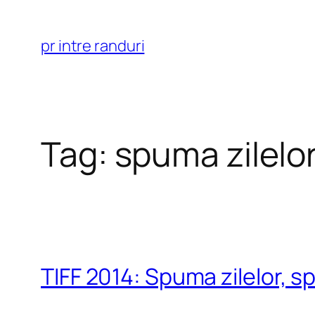
Skip
to
pr intre randuri
content
Tag:
spuma zilelo
TIFF 2014: Spuma zilelor, s