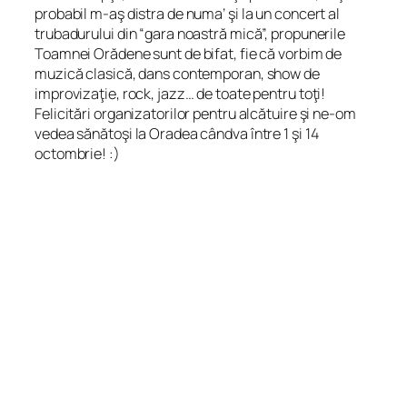
probabil m-aş distra de numa’ şi la un concert al
trubadurului din “gara noastră mică”, propunerile
Toamnei Orădene sunt de bifat, fie că vorbim de
muzică clasică, dans contemporan, show de
improvizaţie, rock, jazz… de toate pentru toţi!
Felicitări organizatorilor pentru alcătuire şi ne-om
vedea sănătoşi la Oradea cândva între 1 şi 14
octombrie! :)