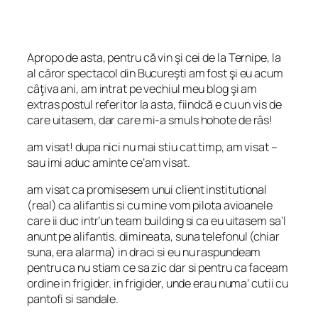
Apropo de asta, pentru că vin şi cei de la Ternipe, la
al căror spectacol din Bucureşti am fost şi eu acum
câţiva ani, am intrat pe vechiul meu blog şi am
extras postul referitor la asta, fiindcă e cu un vis de
care uitasem, dar care mi-a smuls hohote de râs!
am visat! dupa nici nu mai stiu cat timp, am visat –
sau imi aduc aminte ce’am visat.
am visat ca promisesem unui client institutional
(real) ca alifantis si cu mine vom pilota avioanele
care ii duc intr’un team building si ca eu uitasem sa’l
anunt pe alifantis. dimineata, suna telefonul (chiar
suna, era alarma) in draci si eu nu raspundeam
pentru ca nu stiam ce sa zic dar si pentru ca faceam
ordine in frigider. in frigider, unde erau numa’ cutii cu
pantofi si sandale.