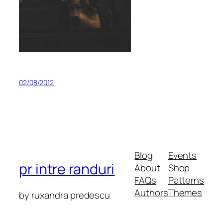
02/08/2012
Blog
Events
pr intre randuri
About
Shop
FAQs
Patterns
Authors
Themes
by ruxandra predescu