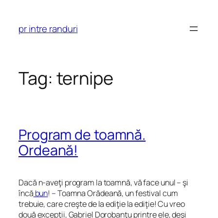
Skip
to
pr intre randuri
content
Tag:
ternipe
Program de toamnă.
Ordeană!
Dacă n-aveţi program la toamnă, vă face unul – şi
încă
bun
! – Toamna Orădeană, un festival cum
trebuie, care creşte de la ediţie la ediţie! Cu vreo
două excepţii, Gabriel Dorobanţu printre ele, deşi