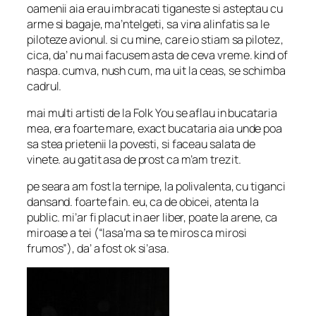
oamenii aia erau imbracati tiganeste si asteptau cu
arme si bagaje, ma’ntelgeti, sa vina alinfatis sa le
piloteze avionul. si cu mine, care io stiam sa pilotez,
cica, da’ nu mai facusem asta de ceva vreme. kind of
naspa. cumva, nush cum, ma uit la ceas, se schimba
cadrul.
mai multi artisti de la Folk You se aflau in bucataria
mea, era foarte mare, exact bucataria aia unde poa
sa stea prietenii la povesti, si faceau salata de
vinete. au gatit asa de prost ca m’am trezit.
pe seara am fost la ternipe, la polivalenta, cu tiganci
dansand. foarte fain. eu, ca de obicei, atenta la
public. mi’ar fi placut in aer liber, poate la arene, ca
miroase a tei (“lasa’ma sa te miros ca mirosi
frumos”), da’ a fost ok si’asa.