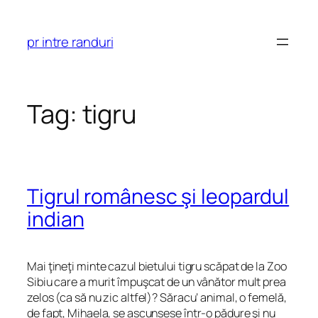
Skip
to
pr intre randuri
content
Tag:
tigru
Tigrul românesc şi leopardul
indian
Mai ţineţi minte cazul bietului tigru scăpat de la Zoo
Sibiu care a murit împuşcat de un vânător mult prea
zelos (ca să nu zic altfel)? Săracu’ animal, o femelă,
de fapt, Mihaela, se ascunsese într-o pădure şi nu