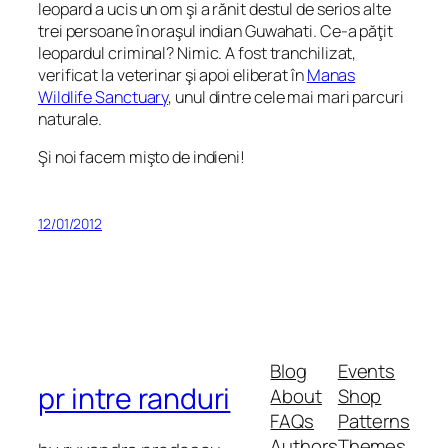
leopard a ucis un om şi a rănit destul de serios alte
trei persoane în oraşul indian Guwahati. Ce-a păţit
leopardul criminal? Nimic. A fost tranchilizat,
verificat la veterinar şi apoi eliberat în
Manas
Wildlife Sanctuary
, unul dintre cele mai mari parcuri
naturale.
Şi noi facem mişto de indieni!
12/01/2012
Blog
Events
pr intre randuri
About
Shop
FAQs
Patterns
Authors
Themes