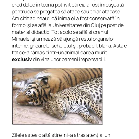
cred deloc în teoria potrivit căreia a fost împuşcată
pentru că se pregătea să atace sau chiar atacase.
Am citit adineauri că inima ei a fost conservată în
formol şi se află la Universitatea din Cluj pe post de
material didactic. Tot acolo se află şi craniul
Mihaelei şi urmează să ajungă restul organelor
interne, ghearele, scheletul şi, probabil, blana. Asta e
tot ce-a rămas dintr-un animal care a murit
exclusiv
din vina unor oameni ireponsabili.
Zilele astea o altă ştire mi-a atras atenţia: un