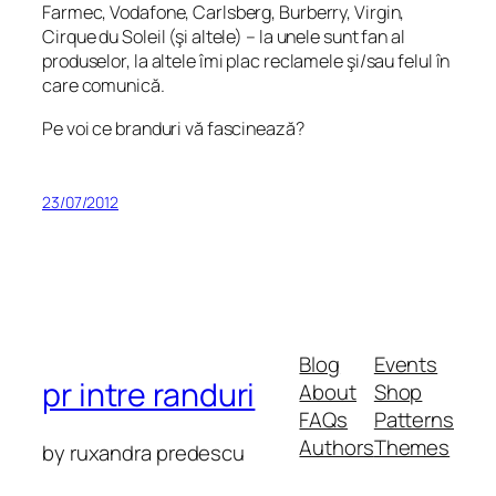
Farmec, Vodafone, Carlsberg, Burberry, Virgin,
Cirque du Soleil (şi altele) – la unele sunt fan al
produselor, la altele îmi plac reclamele şi/sau felul în
care comunică.
Pe voi ce branduri vă fascinează?
23/07/2012
Blog
Events
pr intre randuri
About
Shop
FAQs
Patterns
Authors
Themes
by ruxandra predescu