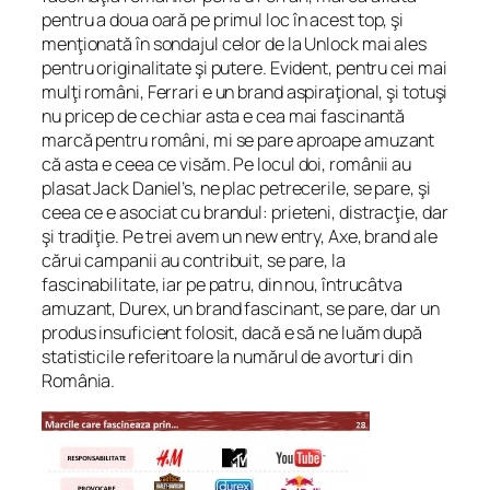
pentru a doua oară pe primul loc în acest top, şi
menţionată în sondajul celor de la Unlock mai ales
pentru originalitate şi putere. Evident, pentru cei mai
mulţi români, Ferrari e un brand aspiraţional, şi totuşi
nu pricep de ce chiar asta e cea mai fascinantă
marcă pentru români, mi se pare aproape amuzant
că asta e ceea ce visăm. Pe locul doi, românii au
plasat Jack Daniel’s, ne plac petrecerile, se pare, şi
ceea ce e asociat cu brandul: prieteni, distracţie, dar
şi tradiţie. Pe trei avem un new entry, Axe, brand ale
cărui campanii au contribuit, se pare, la
fascinabilitate, iar pe patru, din nou, întrucâtva
amuzant, Durex, un brand fascinant, se pare, dar un
produs insuficient folosit, dacă e să ne luăm după
statisticile referitoare la numărul de avorturi din
România.