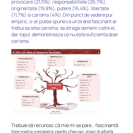
provocare (21,5%), responsabilitate (26,7%),
originalitate (19,8%), putere (16,4%), libertate
(11,7%) si carisma (4%). Din punct de vedere pur
empiric, s-ar putea spune ca un brand fascinant ar
trebui sa aiba carisma, sa atraga oamenii catre el,
dar topul demonstreaza ca nu este suficienta doar
carisma.
Trebuie să recunosc că mie mi se pare… fascinantă
fascinaţia românilor pentru Ferrari, marcă aflată