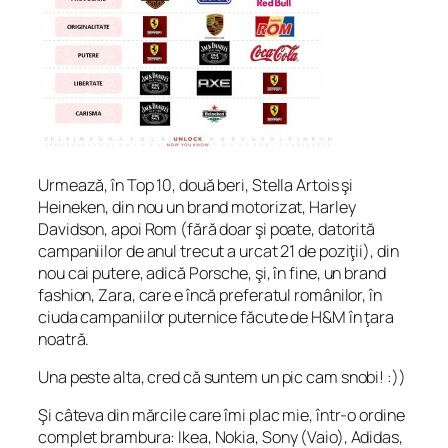
Urmează, în Top 10, două beri, Stella Artois şi
Heineken, din nou un brand motorizat, Harley
Davidson, apoi Rom (fără doar şi poate, datorită
campaniilor de anul trecut a urcat 21 de poziţii), din
nou cai putere, adică Porsche, şi, în fine, un brand
fashion, Zara, care e încă preferatul românilor, în
ciuda campaniilor puternice făcute de H&M în ţara
noatră.
Una peste alta, cred că suntem un pic cam snobi! :))
Şi câteva din mărcile care îmi plac mie, într-o ordine
complet brambura: Ikea, Nokia, Sony (Vaio), Adidas,