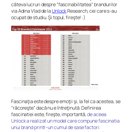
câteva lucruri despre “fascinabilitatea” brandurilor
via Adina Vlad de la
Unlock
Research, cei care s-au
ocupat de studiu. Şi topul, fireşte! :)
Fascinaţia este despre emoţii şi, la fel ca acestea, se
“răcoreşte” dacă nu e întreţinută. Definirea
fascinatiei este, fireşte, importantă,
de aceea
Unlock a realizat un model care compune fascinatia
unui brand printr-un cumul de sase factori: