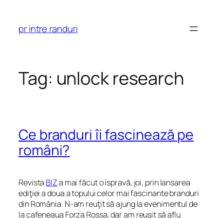
Skip
to
pr intre randuri
content
Tag:
unlock research
Ce branduri îi fascinează pe
români?
Revista
BIZ
a mai făcut o ispravă, joi, prin lansarea
ediţiei a doua a topului celor mai fascinante branduri
din România. N-am reuţit să ajung la evenimentul de
la cafeneaua Forza Rossa, dar am reuşit să aflu