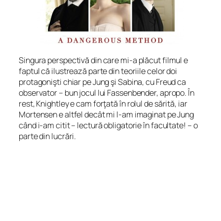
Singura perspectivă din care mi-a plăcut filmul e
faptul că ilustrează parte din teoriile celor doi
protagonişti chiar pe Jung şi Sabina, cu Freud ca
observator – bun jocul lui Fassenbender, apropo. În
rest, Knightley e cam forţată în rolul de sărită, iar
Mortensen e altfel decât mi l-am imaginat pe Jung
când i-am citit – lectură obligatorie în facultate! – o
parte din lucrări.