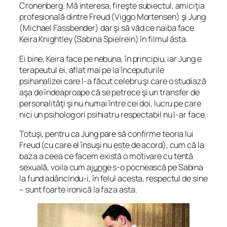
Cronenberg. Mă interesa, fireşte subiectul, amiciţia
profesională dintre Freud (Viggo Mortensen) şi Jung
(Michael Fassbender) dar şi să văd ce naiba face
Keira Knightley (Sabina Spielrein) în filmul ăsta.
Ei bine, Keira face pe nebuna, în principiu, iar Jung e
terapeutul ei, aflat mai pe la începuturile
psihanalizei care l-a făcut celebru şi care o studiază
aşa de îndeaproape că se petrece şi un transfer de
personalităţi şi nu numai între cei doi, lucru pe care
nici un psiholog ori psihiatru respectabil nu l-ar face.
Totuşi, pentru ca Jung pare să confirme teoria lui
Freud (cu care el însuşi nu este de acord), cum că la
baza a ceea ce facem există o motivare cu tentă
sexuală, voila cum a
jung
e s-o pocnească pe Sabina
la fund adâncindu-i, în felul acesta, respectul de sine
– sunt foarte ironică la faza asta.