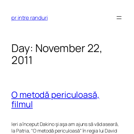
Skip
to
pr intre randuri
content
Day:
November 22,
2011
O metodă periculoasă,
filmul
Ieri a început Dakino şi aşa am ajuns să văd aseară,
la Patria, “O metodă periculoasă” în regia lui David