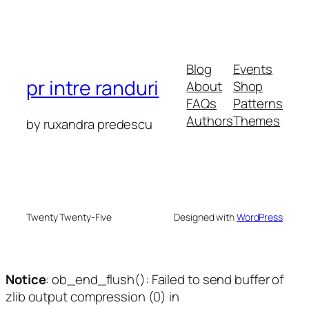
Blog
Events
pr intre randuri
About
Shop
FAQs
Patterns
Authors
Themes
by ruxandra predescu
Twenty Twenty-Five
Designed with
WordPress
Notice
: ob_end_flush(): Failed to send buffer of
zlib output compression (0) in