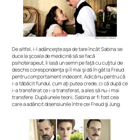
De altfel, i-l adânceşte aşa de tare încât Sabina se
duce la şcoala de medicină să se facă
psihoterapeut, îi lasă un semn pe faţă cu cuţitul de
deschis corespondenţa şi îl mai şi dă în gât la Freud
pentru comportament indecent. Adică nu pentru că
i-a tăbăcit fundul, cum aţi putea crede, ci că după ce
i-a transferat ce i-a transferat, a ales să nu-i mai
transfere. După unele teorii, Sabina ar fi fost cea
care a adâncit disensiunile între cei Freud şi Jung.