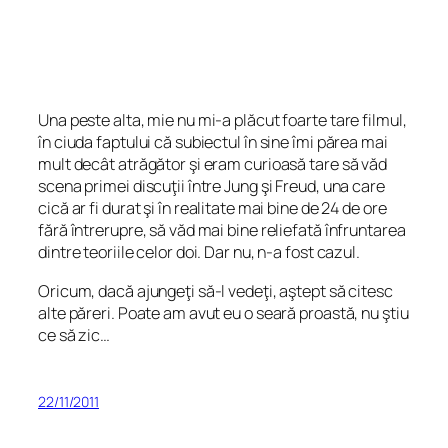
Una peste alta, mie nu mi-a plăcut foarte tare filmul,
în ciuda faptului că subiectul în sine îmi părea mai
mult decât atrăgător şi eram curioasă tare să văd
scena primei discuţii între Jung şi Freud, una care
cică ar fi durat şi în realitate mai bine de 24 de ore
fără întrerupre, să văd mai bine reliefată înfruntarea
dintre teoriile celor doi. Dar nu, n-a fost cazul.
Oricum, dacă ajungeţi să-l vedeţi, aştept să citesc
alte păreri. Poate am avut eu o seară proastă, nu ştiu
ce să zic…
22/11/2011