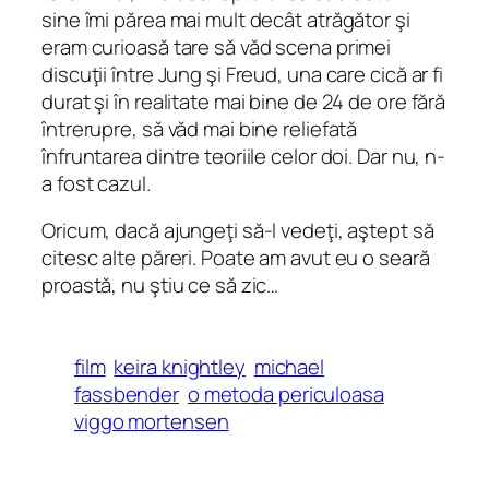
sine îmi părea mai mult decât atrăgător şi
eram curioasă tare să văd scena primei
discuţii între Jung şi Freud, una care cică ar fi
durat şi în realitate mai bine de 24 de ore fără
întrerupre, să văd mai bine reliefată
înfruntarea dintre teoriile celor doi. Dar nu, n-
a fost cazul.
Oricum, dacă ajungeţi să-l vedeţi, aştept să
citesc alte păreri. Poate am avut eu o seară
proastă, nu ştiu ce să zic…
film
keira knightley
michael
fassbender
o metoda periculoasa
viggo mortensen