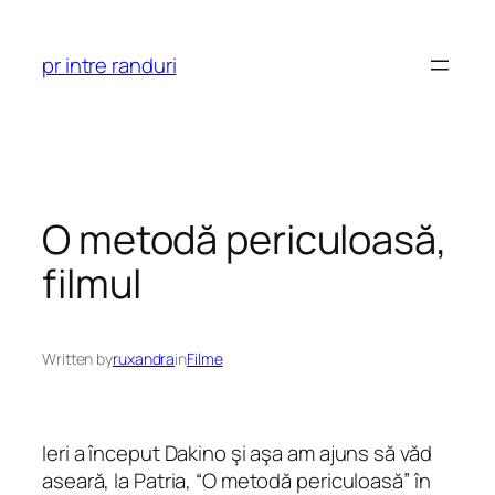
Skip
to
pr intre randuri
content
O metodă periculoasă,
filmul
Written by
ruxandra
in
Filme
Ieri a început Dakino şi aşa am ajuns să văd
aseară, la Patria, “O metodă periculoasă” în