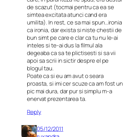
de scazut (tocmai pentru ca ea se
simtea excitata atunci cand era
umilita). In rest, ce sa mai spun…ironia
ca ironia, dar exista si niste chestii de
bun simt pe care e clar ca tu nu le-ai
inteles si te-ai dus la filmul ala
degeaba ca sa te plictisesti si sa vii
apoi sa scrii in sictir despre el pe
blogul tau.
Poate ca si eu am avut o seara
proasta, si imi cer scuze ca am fost un
pic mai dura, dar pur si simplu m-a
enervat prezentarea ta.
Reply
05/12/2011
ruxandra