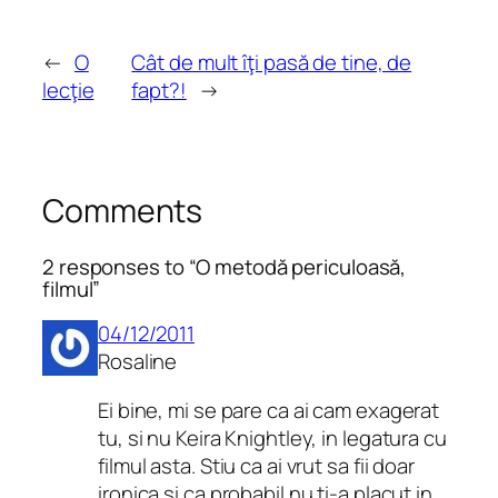
←
O
Cât de mult îţi pasă de tine, de
lecţie
fapt?!
→
Comments
2 responses to “O metodă periculoasă,
filmul”
04/12/2011
Rosaline
Ei bine, mi se pare ca ai cam exagerat
tu, si nu Keira Knightley, in legatura cu
filmul asta. Stiu ca ai vrut sa fii doar
ironica si ca probabil nu ti-a placut in