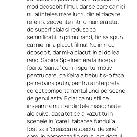
mod deosebit filmul, dar se pare ca nici
nu ai inteles mare lucru din el daca te
referi la secvente intr-o maniera atat
de superficiala si redusa ca
semnificatii. In primul rand, tin sa spun
ca mie mi-a placut filmul. Nu in mod
deosebit, dar mi-a placut. In al doilea
rand, Sabina Spielrein era la inceput
foarte “sarita” cum ii spui tu, motiv
pentru care, da Keira a trebuit s-o faca
pe nebuna putin, pentru a interpreta
corect comportamentul unei persoane
de genul asta. E clar ca nu stii ce
inseamna nici tendintele masochiste
ale cuiva, daca tot ce ai vazut tu in
scenele in “care ii tabacea fundul”a
fost sa ii “creasca respectul de sine”
care, in paranteza fie spus, era destul