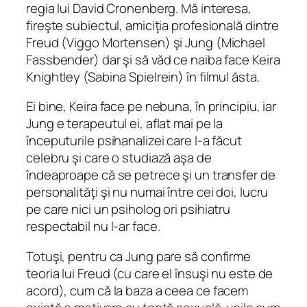
regia lui David Cronenberg. Mă interesa,
fireşte subiectul, amiciţia profesională dintre
Freud (Viggo Mortensen) şi Jung (Michael
Fassbender) dar şi să văd ce naiba face Keira
Knightley (Sabina Spielrein) în filmul ăsta.
Ei bine, Keira face pe nebuna, în principiu, iar
Jung e terapeutul ei, aflat mai pe la
începuturile psihanalizei care l-a făcut
celebru şi care o studiază aşa de
îndeaproape că se petrece şi un transfer de
personalităţi şi nu numai între cei doi, lucru
pe care nici un psiholog ori psihiatru
respectabil nu l-ar face.
Totuşi, pentru ca Jung pare să confirme
teoria lui Freud (cu care el însuşi nu este de
acord), cum că la baza a ceea ce facem