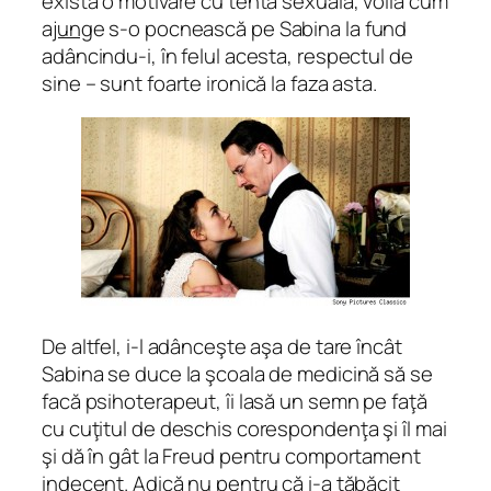
există o motivare cu tentă sexuală, voila cum
a
jung
e s-o pocnească pe Sabina la fund
adâncindu-i, în felul acesta, respectul de
sine – sunt foarte ironică la faza asta.
De altfel, i-l adânceşte aşa de tare încât
Sabina se duce la şcoala de medicină să se
facă psihoterapeut, îi lasă un semn pe faţă
cu cuţitul de deschis corespondenţa şi îl mai
şi dă în gât la Freud pentru comportament
indecent. Adică nu pentru că i-a tăbăcit