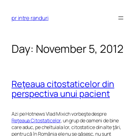
Skip
to
pr intre randuri
content
Day:
November 5, 2012
Reţeaua citostaticelor din
perspectiva unui pacient
Azi pe Hotnews Vlad Mixich vorbeşte despre
Reţeaua Citostaticelor
, un grup de oameni de bine
care aduc, pe cheltuiala lor, citostatice din alte ţări,
pentru că în România ele nu se găsesc, nu sunt