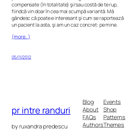
compensate (în totalitate) şi/sau costă de te rup,
fiindcă vin doar în cea mai scumpă variantă. Mă
gândesc că poate e interesant şi cum se raportează
un pacient la asta, şi am un caz concret: pe mine.
(more…)
05/11/2012
Blog
Events
pr intre randuri
About
Shop
FAQs
Patterns
Authors
Themes
by ruxandra predescu