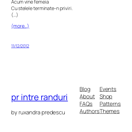
Acum vine femeia
Cu stelele terminate-n priviri.
(…)
(more…)
11/12/2012
Blog
Events
pr intre randuri
About
Shop
FAQs
Patterns
Authors
Themes
by ruxandra predescu