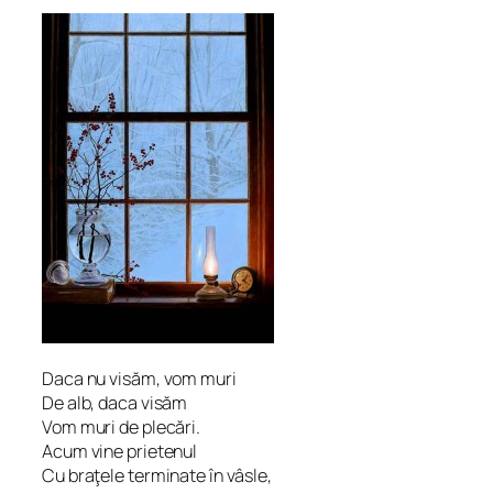
Daca nu visăm, vom muri
De alb, daca visăm
Vom muri de plecări.
Acum vine prietenul
Cu braţele terminate în vâsle,