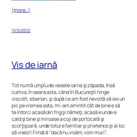
(more…)
11/12/2012
Vis de iarnă
Tot nu mă umplu de veselie iarna şi zăpada, însă
cumva, în seara asta, când în Bucureşti ninge
viscolit, siberian, şi după ce am fost nevoită să ies un
pic pe vremea asta, mi-am amintit cât de bine e să
te întorci acasă din frig şi nămeţi, acasă e unde e
cald şi bine şi miroase a coji de portocală şi
scorţişoară, unde totul e familiar şi prietenos şi ai loc
să visezi! Fiindcă “dacă nu visăm, vom muri”.