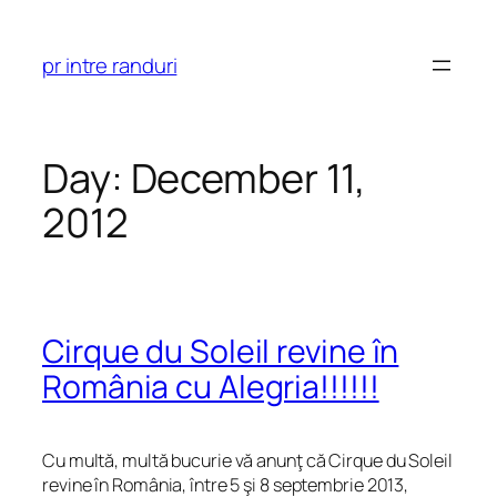
Skip
to
pr intre randuri
content
Day:
December 11,
2012
Cirque du Soleil revine în
România cu Alegria!!!!!!
Cu multă, multă bucurie vă anunţ că Cirque du Soleil
revine în România, între 5 şi 8 septembrie 2013,