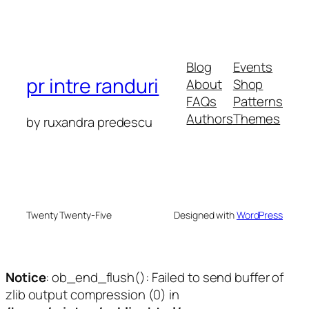
Blog
Events
pr intre randuri
About
Shop
FAQs
Patterns
Authors
Themes
by ruxandra predescu
Twenty Twenty-Five
Designed with
WordPress
Notice
: ob_end_flush(): Failed to send buffer of
zlib output compression (0) in