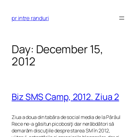
Skip
to
pr intre randuri
content
Day:
December 15,
2012
Biz SMS Camp, 2012. Ziua 2
Ziua a doua din tabăra de social media de la Pârâul
Rece ne-a găsitun picobosiţi dar nerăbdători să
demarăm discuţiile despre starea SM în 2012,