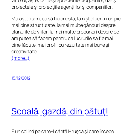
viitorul, aşteptările şi aprecierile bloggerilor, dar şi
proiectele şi proiecţiile agenţiilor şi companiilor.
Mă aşteptam, ca să fiu onestă, la nişte lucruri un pic
mai bine structurate, la mai multe gânduri despre
planurile de viitor, la mai multe propuneri despre ce
am putea să facem pentru ca lucrurile să fie mai
bine făcute, mai profi, cu rezultate mai bune şi
creativitate.
(more…)
15/12/2012
Scoală, gazdă, din pătuţ!
E un colind pe care-l cântă Hruşcă şi care începe