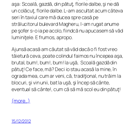
aşa:
Scoală, gazdă, din pătuţ, florile dalbe, şi ne dă
un colăcuţ, florile dalbe
. L-am ascultat acum câteva
seri în taxiul care mă ducea spre casă pe
strălucitorul bulevard Magheru, l-am rugat anume
pe şofer s-o ia pe acolo, fiindcă nu apucasem să văd
luminiţele. E frumos, apropo.
Ajunsă acasă am căutat să văd dacă o fi fost vreo
tăietură ceva, poate colindul faimos nu începea aşa,
brutal, bum!, bum!, bum! la uşă,
Scoală gazdă din
pătuţ
! Ce face, mă? Deci io stau acasă la mine, în
ograda mea, cum ar veni, că, tradiţional, nu trăim la
blocuri, şi vin unii, bat la uşă, şi încep să cânte,
eventual să cânte!, cum că să mă scol eu din pătuţ!
(more…)
15/12/2012