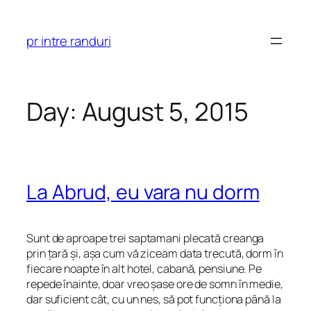
Skip
to
pr intre randuri
content
Day:
August 5, 2015
La Abrud, eu vara nu dorm
Sunt de aproape trei saptamani plecată creanga
prin țară și, așa cum vă ziceam data trecută, dorm în
fiecare noapte în alt hotel, cabană, pensiune. Pe
repede înainte, doar vreo șase ore de somn în medie,
dar suficient cât, cu un nes, să pot funcționa până la