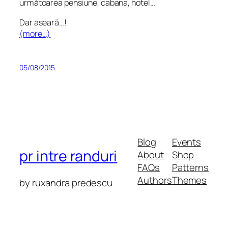
următoarea pensiune, cabana, hotel…
Dar aseară…!
(more…)
05/08/2015
Blog
Events
pr intre randuri
About
Shop
FAQs
Patterns
Authors
Themes
by ruxandra predescu