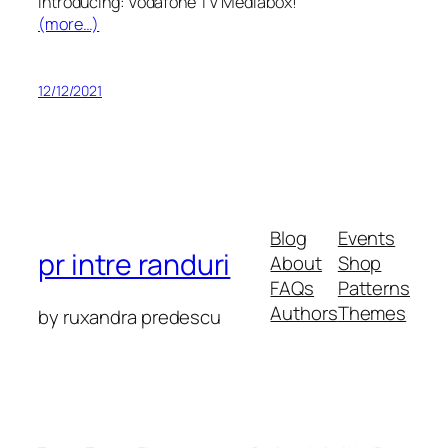
Introducing: Vodafone TV Mediabox!
(more…)
12/12/2021
Blog
Events
pr intre randuri
About
Shop
FAQs
Patterns
Authors
Themes
by ruxandra predescu