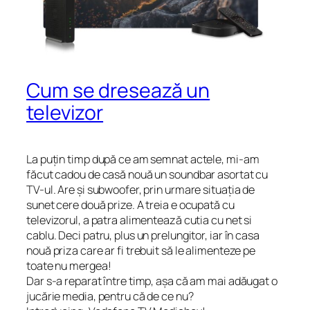
Cum se dresează un
televizor
La puțin timp după ce am semnat actele, mi-am
făcut cadou de casă nouă un soundbar asortat cu
TV-ul. Are și subwoofer, prin urmare situația de
sunet cere două prize. A treia e ocupată cu
televizorul, a patra alimentează cutia cu net si
cablu. Deci patru, plus un prelungitor, iar în casa
nouă priza care ar fi trebuit să le alimenteze pe
toate nu mergea!
Dar s-a reparat între timp, așa că am mai adăugat o
jucărie media, pentru că de ce nu?