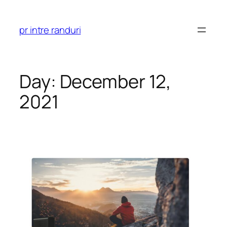
Skip
to
pr intre randuri
content
Day:
December 12,
2021