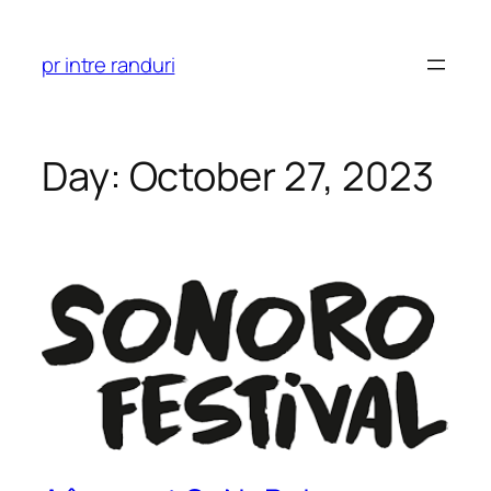
Skip
to
pr intre randuri
content
Day:
October 27, 2023