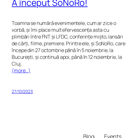
A început SoNoRo!
Toamna se numără evenimentele, cum ar zice o
vorbă, și îmi place mult efervescența asta cu
plimbări între FNT și LFDC, conferințe mișto, lansări
de cărți, filme, premiere. Printre ele, și SoNoRo, care
începe din 27 octombrie până în 5 noiembrie, la
București, și continuă apoi, până în 12 noiembrie, la
Cluj.
(more…)
27/10/2023
Blog
Events