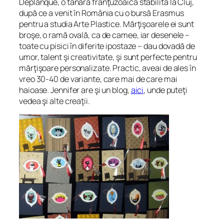
Deplanque, o tânără franţuzoaică stabilită la Cluj,
după ce a venit în România cu o bursă Erasmus
pentru a studia Arte Plastice. Mărţişoarele ei sunt
broşe, o ramă ovală, ca de camee, iar desenele –
toate cu pisici în diferite ipostaze – dau dovadă de
umor, talent şi creativitate, şi sunt perfecte pentru
mărţişoare personalizate. Practic, aveai de ales în
vreo 30-40 de variante, care mai de care mai
haioase. Jennifer are şi un blog,
aici
, unde puteţi
vedea şi alte creaţii.