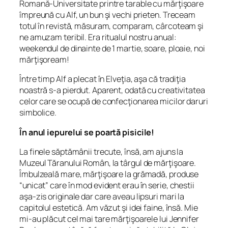
Romană-Universitate printre tarable cu mărţişoare
împreună cu Alf, un bun şi vechi prieten. Treceam
totul în revistă, măsuram, comparam, cârcoteam şi
ne amuzam teribil. Era ritualul nostru anual:
weekendul de dinainte de 1 martie, soare, ploaie, noi
mărţişoream!
Între timp Alf a plecat în Elveţia, aşa că tradiţia
noastră s-a pierdut. Aparent, odată cu creativitatea
celor care se ocupă de confecţionarea micilor daruri
simbolice.
În anul iepurelui se poartă pisicile!
La finele săptămânii trecute, însă, am ajuns la
Muzeul Tăranului Român, la târgul de mărţişoare.
Îmbulzeală mare, mărţişoare la grămadă, produse
“unicat” care în mod evident erau în serie, chestii
aşa-zis originale dar care aveau lipsuri mari la
capitolul estetică. Am văzut şi idei faine, însă. Mie
mi-au plăcut cel mai tare mărţişoarele lui Jennifer