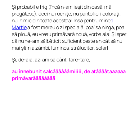
Şi probabil e frig (încă n-am ieşit din casă, mă
pregătesc), deci nu rochiţe, nu pantofiori coloraţi,
nu, nimic din toate acestea! Însă pentru mine
1
Martie
a fost mereu o zi specială, poa’ să ningă, poa’
să plouă, eu vreau primăvară nouă, vorba aia! Şi sper
că nu ne-am sălbăticit suficient peste an cât să nu
mai ştim a zâmbi, luminos, strălucitor, solar!
Şi, de-aia, azi am să cânt, tare-tare,
au înnebunit salcââââââmiiiii, de atââââtaaaaaa
primăvarăăăăăăăă