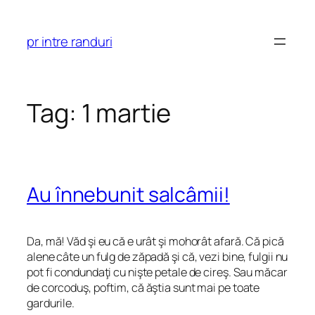
Skip
to
pr intre randuri
content
Tag:
1 martie
Au înnebunit salcâmii!
Da, mă! Văd şi eu că e urât şi mohorât afară. Că pică
alene câte un fulg de zăpadă şi că, vezi bine, fulgii nu
pot fi condundaţi cu nişte petale de cireş. Sau măcar
de corcoduş, poftim, că ăştia sunt mai pe toate
gardurile.