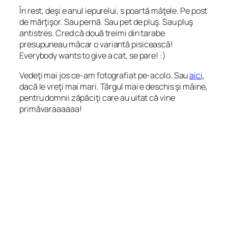
În rest, deşi e anul iepurelui, s poartă mâţele. Pe post
de mărţişor. Sau pernă. Sau pet de pluş. Sau pluş
antistres. Cred că două treimi din tarabe
presupuneau măcar o variantă pisicească!
Everybody wants to give a cat, se pare! :)
Vedeţi mai jos ce-am fotografiat pe-acolo. Sau
aici
,
dacă le vreţi mai mari. Târgul mai e deschis şi mâine,
pentru domnii zăpăciţi care au uitat că vine
primăvaraaaaaa!