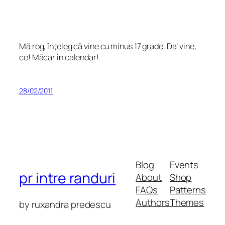
Mă rog, înţeleg că vine cu minus 17 grade. Da’ vine,
ce! Măcar în calendar!
28/02/2011
Blog
Events
pr intre randuri
About
Shop
FAQs
Patterns
Authors
Themes
by ruxandra predescu