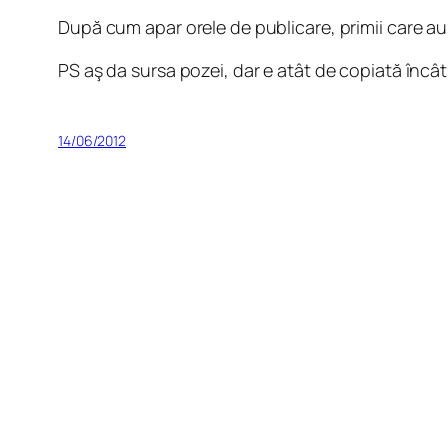
După cum apar orele de publicare, primii care au d
PS aş da sursa pozei, dar e atât de copiată încâ
14/06/2012