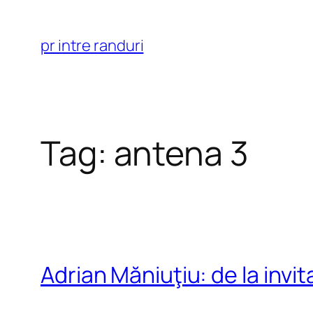
Skip
to
pr intre randuri
content
Tag:
antena 3
Adrian Măniuţiu: de la invit