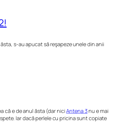
2!
 ăsta, s-au apucat să reşapeze unele din anii
a că e de anul ăsta (dar nici
Antena 3
nu e mai
aspete. Iar dacă perlele cu pricina sunt copiate