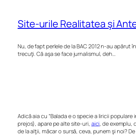
Site-urile Realitatea şi Ant
Nu, de fapt perlele de la BAC 2012 n-au apărut î
trecuţi. Că aşa se face jurnalismul, deh…
Adică aia cu “Balada e o specie a liricii popular
prejos), apare pe alte site-uri,
aici
, de exemplu, d
de la alţii, măcar o sursă, ceva, punem şi noi? D