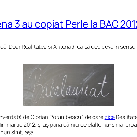
ena 3 au copiat Perle la BAC 201
ncă. Doar Realitatea şi Antena3, ca să dea ceva în sensul
e inventată de Ciprian Porumbescu”, de care
zice
Realitate
in martie 2012, şi aş paria că nici celelalte nu-s mai pro
e bun simţ, aşa…