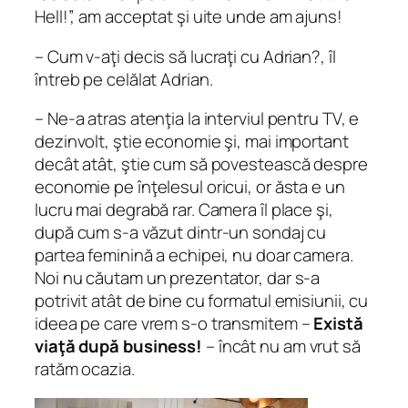
Hell!”, am acceptat şi uite unde am ajuns!
– Cum v-aţi decis să lucraţi cu Adrian?, îl
întreb pe celălat Adrian.
– Ne-a atras atenţia la interviul pentru TV, e
dezinvolt, ştie economie şi, mai important
decât atât, ştie cum să povestească despre
economie pe înţelesul oricui, or ăsta e un
lucru mai degrabă rar. Camera îl place şi,
după cum s-a văzut dintr-un sondaj cu
partea feminină a echipei, nu doar camera.
Noi nu căutam un prezentator, dar s-a
potrivit atât de bine cu formatul emisiunii, cu
ideea pe care vrem s-o transmitem –
Există
viaţă după business!
– încât nu am vrut să
ratăm ocazia.