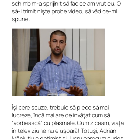
schimb m-a sprijinit să fac ce am vrut eu. O
să-i trimit nişte probe video, să văd ce-mi
spune.
Îşi cere scuze, trebuie să plece să mai
lucreze, încă mai are de învăţat cum să
“vorbească” cu plasmele. Cum ziceam, viaţa
în televiziune nu e uşoară! Totuşi, Adrian
Măniuţiu e optimist şi, lucru oarecum curios