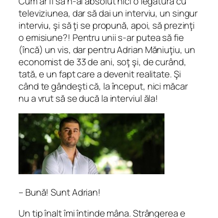
Cum ar fi să n-ai absolut nici o legătură cu
televiziunea, dar să dai un interviu, un singur
interviu, şi să ţi se propună, apoi, să prezinţi
o emisiune?! Pentru unii s-ar putea să fie
(încă) un vis, dar pentru Adrian Măniuţiu, un
economist de 33 de ani, soţ şi, de curând,
tată, e un fapt care a devenit realitate. Şi
când te gândeşti că, la început, nici măcar
nu a vrut să se ducă la interviul ăla!
– Bună! Sunt Adrian!
Un tip înalt îmi întinde mâna. Strângerea e