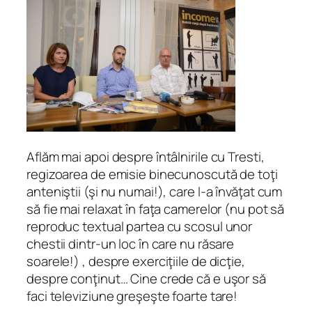
Aflăm mai apoi despre întâlnirile cu Tresti,
regizoarea de emisie binecunoscută de toţi
anteniştii (şi nu numai!), care l-a învăţat cum
să fie mai relaxat în faţa camerelor (nu pot să
reproduc textual partea cu scosul unor
chestii dintr-un loc în care nu răsare
soarele!) , despre exerciţiile de dicţie,
despre conţinut… Cine crede că e uşor să
faci televiziune greşeşte foarte tare!