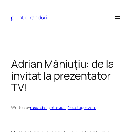
Skip
to
pr intre randuri
content
Adrian Măniuţiu: de la
invitat la prezentator
TV!
Written by
ruxandra
in
Interviuri
, 
Necategorizate