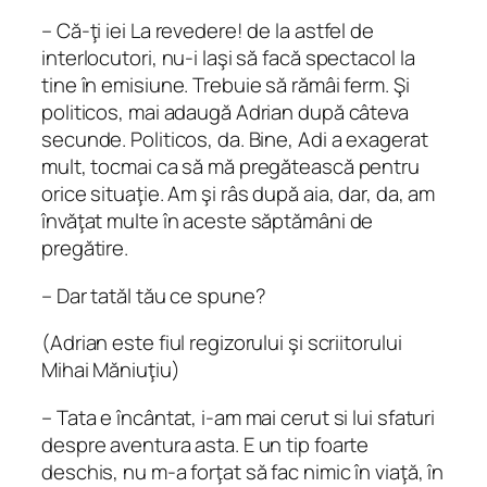
– Că-ţi iei La revedere! de la astfel de
interlocutori, nu-i laşi să facă spectacol la
tine în emisiune. Trebuie să rămâi ferm. Şi
politicos, mai adaugă Adrian după câteva
secunde. Politicos, da. Bine, Adi a exagerat
mult, tocmai ca să mă pregătească pentru
orice situaţie. Am şi râs după aia, dar, da, am
învăţat multe în aceste săptămâni de
pregătire.
– Dar tatăl tău ce spune?
(Adrian este fiul regizorului şi scriitorului
Mihai Măniuţiu)
– Tata e încântat, i-am mai cerut si lui sfaturi
despre aventura asta. E un tip foarte
deschis, nu m-a forţat să fac nimic în viaţă, în