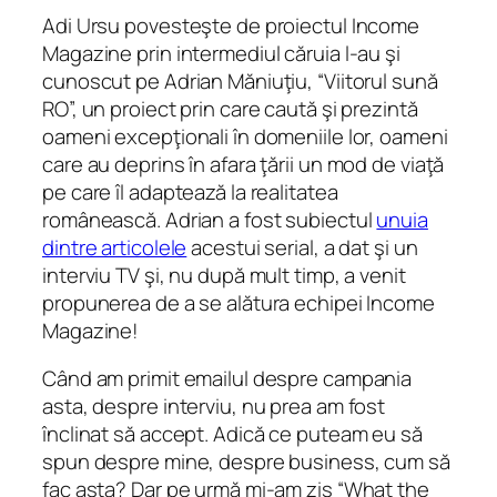
Adi Ursu povesteşte de proiectul Income
Magazine prin intermediul căruia l-au şi
cunoscut pe Adrian Măniuţiu, “Viitorul sună
RO”, un proiect prin care caută şi prezintă
oameni excepţionali în domeniile lor, oameni
care au deprins în afara ţării un mod de viaţă
pe care îl adaptează la realitatea
românească. Adrian a fost subiectul
unuia
dintre articolele
acestui serial, a dat şi un
interviu TV şi, nu după mult timp, a venit
propunerea de a se alătura echipei Income
Magazine!
Când am primit emailul despre campania
asta, despre interviu, nu prea am fost
înclinat să accept. Adică ce puteam eu să
spun despre mine, despre business, cum să
fac asta? Dar pe urmă mi-am zis “What the