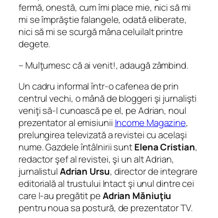
fermă, onestă, cum îmi place mie, nici să mi
mi se împrăştie falangele, odată eliberate,
nici să mi se scurgă mâna celuilalt printre
degete.
– Mulţumesc că ai venit!, adaugă zâmbind.
Un cadru informal într-o cafenea de prin
centrul vechi, o mână de bloggeri şi jurnalişti
veniţi să-l cunoască pe el, pe Adrian, noul
prezentator al emisiunii
Income Magazine
,
prelungirea televizată a revistei cu acelaşi
nume. Gazdele întâlnirii sunt
Elena Cristian
,
redactor şef al revistei, şi un alt Adrian,
jurnalistul
Adrian Ursu
, director de integrare
editorială al trustului Intact şi unul dintre cei
care l-au pregătit pe
Adrian Măniuţiu
pentru noua sa postură, de prezentator TV.