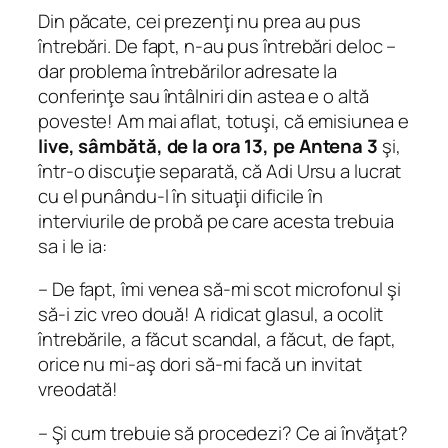
Din păcate, cei prezenţi nu prea au pus
întrebări. De fapt, n-au pus întrebări deloc –
dar problema întrebărilor adresate la
conferinţe sau întâlniri din astea e o altă
poveste! Am mai aflat, totuşi, că emisiunea e
live, sâmbătă, de la ora 13, pe Antena 3
şi,
într-o discuţie separată, că Adi Ursu a lucrat
cu el punându-l în situaţii dificile în
interviurile de probă pe care acesta trebuia
sa i le ia:
–
De fapt, îmi venea să-mi scot microfonul şi
să-i zic vreo două! A ridicat glasul, a ocolit
întrebările, a făcut scandal, a făcut, de fapt,
orice nu mi-aş dori să-mi facă un invitat
vreodată!
– Şi cum trebuie să procedezi? Ce ai învăţat?