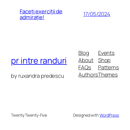
Faceți exerciții de
17/05/2024
admirație!
Blog
Events
pr intre randuri
About
Shop
FAQs
Patterns
Authors
Themes
by ruxandra predescu
Twenty Twenty-Five
Designed with
WordPress