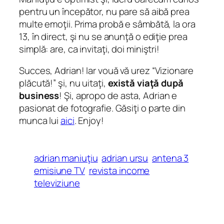
pentru un începător, nu pare să aibă prea
multe emoţii. Prima probă e sâmbătă, la ora
13, în direct, şi nu se anunţă o ediţie prea
simplă: are, ca invitaţi, doi miniştri!
Succes, Adrian! Iar vouă vă urez “Vizionare
plăcută!” şi, nu uitaţi,
există viaţă după
business
! Şi, apropo de asta, Adrian e
pasionat de fotografie. Găsiţi o parte din
munca lui
aici
. Enjoy!
adrian maniuţiu
adrian ursu
antena 3
emisiune TV
revista income
televiziune