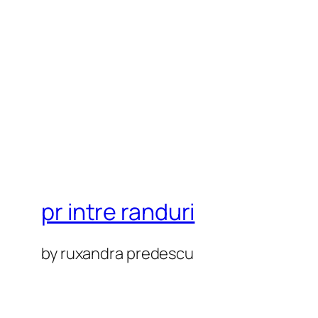
pr intre randuri
by ruxandra predescu