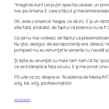
“Imaginile sunt cel puţin spectaculoase: un pom
live, pe Antena 3, care a făcut şi transmite break
OK, arde o biserică. Naşpa, ce să zic. E şi un răn
afectată, probabil, de faptul că biserica nu va f
Ca să nu mai vorbesc de faptul ca prezentatoar
Nu ştia, desigur, de aia reporteriţa era, săraca, 
pompierii nu au renunţat la varianta cu nacelă şi
Şi ăştia au anunţat cu mare tam-tam că fac şcoală
ce se întâmplă la faţa locului. E şi mai prost cine 
PS uite ce zic despre ei: “Academia de Media INTA
wtg, bă, wtg, profesioniştiilor
25/02/2011