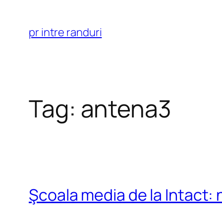
Skip
to
pr intre randuri
content
Tag:
antena3
Şcoala media de la Intact: n