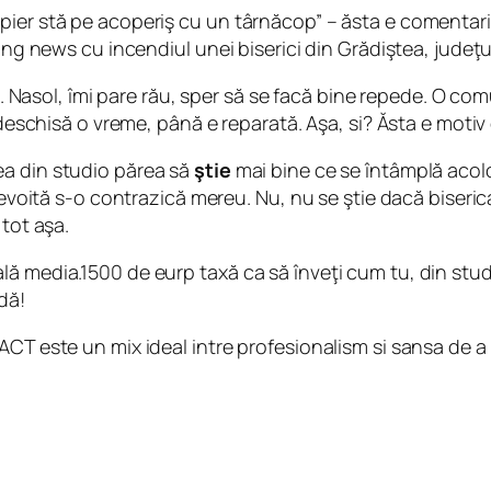
pier stă pe acoperiş cu un târnăcop” – ăsta e comentar
ing news cu incendiul unei biserici din Grădiştea, judeţul 
it. Nasol, îmi pare rău, sper să se facă bine repede. O co
i deschisă o vreme, până e reparată. Aşa, si? Ăsta e moti
ea din studio părea să
ştie
mai bine ce se întâmplă acolo 
nevoită s-o contrazică mereu. Nu, nu se ştie dacă biserica 
 tot aşa.
 media.1500 de eurp taxă ca să înveţi cum tu, din studio
dă!
CT este un mix ideal intre profesionalism si sansa de a 