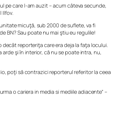
iul pe care l-am auzit – acum câteva secunde,
Ilfov.
munitate micuţă, sub 2000 de suflete, va fi
v de BN? Sau poate nu mai ştiu eu regulile!
decât reporteriţa care era deja la faţa locului.
arde şi în interior, că nu se poate intra, nu,
, poţi să contrazici reporterul referitor la ceea
urma o cariera in media si mediile adiacente” –