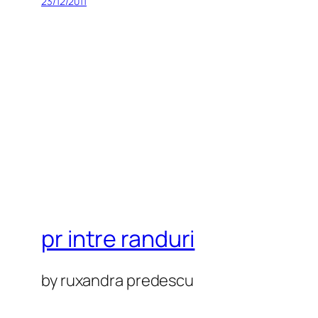
23/12/2011
pr intre randuri
by ruxandra predescu