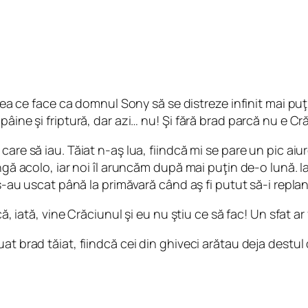
 ce face ca domnul Sony să se distreze infinit mai puţin
âine şi friptură, dar azi… nu! Şi fără brad parcă nu e Cr
are să iau. Tăiat n-aş lua, fiindcă mi se pare un pic aiu
ungă acolo, iar noi îl aruncăm după mai puţin de-o lună. 
 s-au uscat până la primăvară când aş fi putut să-i repla
ă, iată, vine Crăciunul şi eu nu ştiu ce să fac! Un sfat ar 
at brad tăiat, fiindcă cei din ghiveci arătau deja destul 