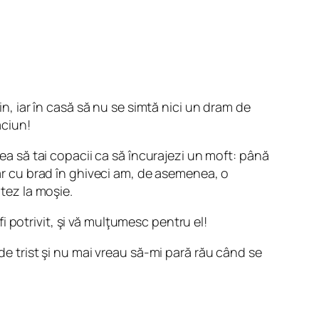
, iar în casă să nu se simtă nici un dram de
ăciun!
rea să tai copacii ca să încurajezi un moft: până
Iar cu brad în ghiveci am, de asemenea, o
ntez la moşie.
fi potrivit, şi vă mulţumesc pentru el!
de trist şi nu mai vreau să-mi pară rău când se