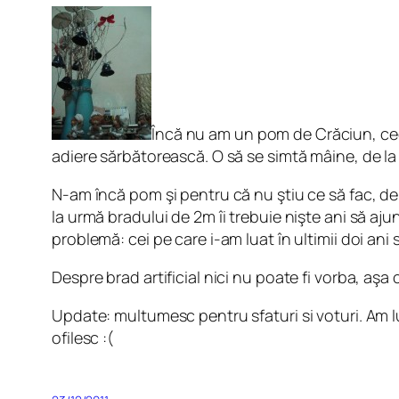
Încă nu am un pom de Crăciun, ceea
adiere sărbătorească. O să se simtă mâine, de la p
N-am încă pom şi pentru că nu ştiu ce să fac, de c
la urmă bradului de 2m îi trebuie nişte ani să aj
problemă: cei pe care i-am luat în ultimii doi ani
Despre brad artificial nici nu poate fi vorba, aşa c
Update: multumesc pentru sfaturi si voturi. Am lu
ofilesc :(