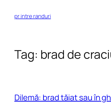
Skip
to
pr intre randuri
content
Tag:
brad de crac
Dilemă: brad tăiat sau în gh