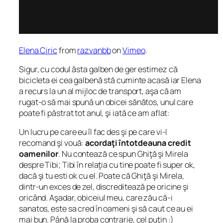
Elena Ciric
from
razvanbb
on
Vimeo
.
Sigur, cu codul ăsta galben de ger estimez că
bicicleta ei cea galbenă stă cuminte acasă iar Elena
a recurs la un al mijloc de transport, aşa că am
rugat-o să mai spună un obicei sănătos, unul care
poate fi păstrat tot anul, şi iată ce am aflat:
Un lucru pe care eu îl fac des şi pe care vi-l
recomand şi vouă:
acordaţi întotdeauna credit
oamenilor
. Nu contează ce spun Ghiţă şi Mirela
despre Tibi; Tibi în relaţia cu tine poate fi super ok,
dacă şi tu esti ok cu el. Poate că Ghiţă şi Mirela,
dintr-un exces de zel, discreditează pe oricine şi
oricând. Aşadar, obiceiul meu, care zău că-i
sanatos, este sa cred în oameni şi să caut ce au ei
mai bun. Până la proba contrarie, cel puţin :)