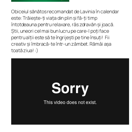
Obiceiul sănătos recomandat de Lavinia în calendar
este:
Trăiește-ți viața din plin și fă-ți timp
întotdeauna pentru relaxare, râs zdravăn și joacă.
Știi, uneori cel mai bun lucru pe care-l poți face
pentru alții este să te îngrijești pe tine însuți! Fii
creativ și îmbracă-te într-un zâmbet. Rămâi așa
toată ziua! :)