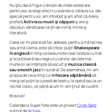
Nu ştiu dacă frigul crâncen de zilele astea are,
pentru ea, acelaşi efect cu soarele si căldura lui, dar,
special pentru voi, am întrebat şi am aflat că Aleka
preferă
Activia cu musli şi căpşuni
şi are şi
obiceiuri sănătoase ce ţin de inimă, minte şi
literatură:
Ceea ce-mi place să fac adesea, pentru a mă recrea
sau a mă calma, este să citesc puţin
Shakespeare
în engleză
în timp ce beau niste ceai rooibos cu măr
şi scorţisoară sau negru cu vanilie; de cele mai
multe ori se întâmplă să ascult şi
muzica clasică
sau smooth jazz
în surdină. De asemenea, mi-am
propus de ceva timp ca î
n fiecare săptămână
să
merg cel puţin la o piesă de teatru, la operă sau la un
recital clasic, iar până acum m-am ţinut de cuvânt
.
Bravo ei!
Calendarul Super Fete este un proiect
Cristi Şerb
suţinut de
Activia
.