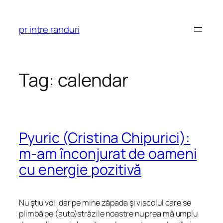
Skip
to
pr intre randuri
content
Tag:
calendar
Pyuric (Cristina Chipurici):
m-am înconjurat de oameni
cu energie pozitivă
Nu ştiu voi, dar pe mine zăpada şi viscolul care se
plimbă pe (auto)străzile noastre nu prea mă umplu