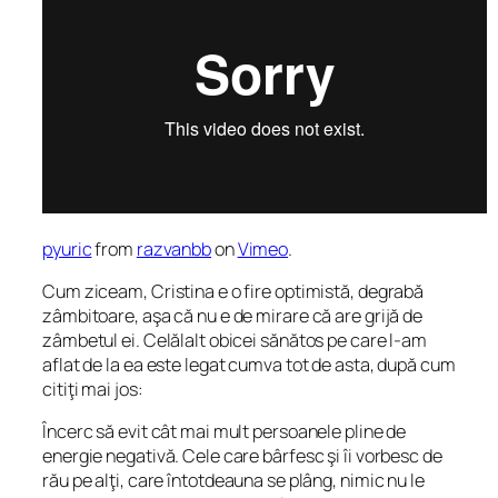
pyuric
from
razvanbb
on
Vimeo
.
Cum ziceam, Cristina e o fire optimistă, degrabă
zâmbitoare, aşa că nu e de mirare că are grijă de
zâmbetul ei. Celălalt obicei sănătos pe care l-am
aflat de la ea este legat cumva tot de asta, după cum
citiţi mai jos:
Încerc să evit cât mai mult persoanele pline de
energie negativă. Cele care bârfesc şi îi vorbesc de
rău pe alţi, care întotdeauna se plâng, nimic nu le