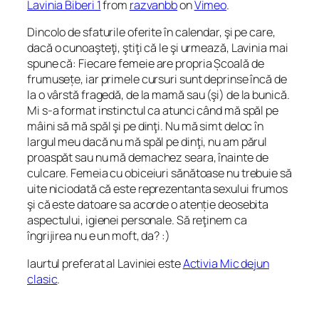
Lavinia Biberi 1
from
razvanbb
on
Vimeo
.
Dincolo de sfaturile oferite în calendar, şi pe care,
dacă o cunoaşteţi, ştiţi că le şi urmează, Lavinia mai
spune că:
Fiecare femeie are propria Școală de
frumusețe, iar primele cursuri sunt deprinse încă de
la o vârstă fragedă, de la mamă sau (şi) de la bunică.
Mi s-a format instinctul ca atunci când mă spăl pe
mâini să mă spăl şi pe dinţi. Nu mă simt deloc în
largul meu dacă nu mă spăl pe dinţi, nu am părul
proaspăt sau nu mă demachez seara, înainte de
culcare. Femeia cu obiceiuri sănătoase nu trebuie să
uite niciodată că
este reprezentanta sexului frumos
şi că este datoare sa acorde o atenție deosebita
aspectului, igienei personale. Să reţinem ca
îngrijirea nu e un moft, da? :)
Iaurtul preferat al Laviniei este
Activia Mic dejun
clasic
.