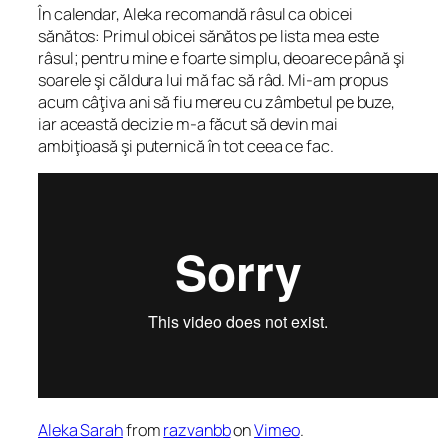
În calendar, Aleka recomandă râsul ca obicei
sănătos:
Primul obicei sănătos pe lista mea este
râsul; pentru mine e foarte simplu, deoarece până şi
soarele şi căldura lui mă fac să râd. Mi-am propus
acum câţiva ani să fiu mereu cu zâmbetul pe buze,
iar această decizie m-a făcut să devin mai
ambiţioasă şi puternică în tot ceea ce fac.
Aleka Sarah
from
razvanbb
on
Vimeo
.