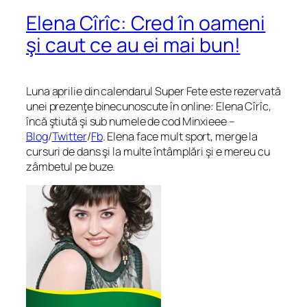
Elena Cîrîc: Cred în oameni
şi caut ce au ei mai bun!
Luna aprilie din calendarul Super Fete este rezervată
unei prezenţe binecunoscute în online: Elena Cîrîc,
încă ştiută şi sub numele de cod Minxieee –
Blog
/
Twitter
/
Fb
. Elena face mult sport, merge la
cursuri de dans şi la multe întâmplări şi e mereu cu
zâmbetul pe buze.