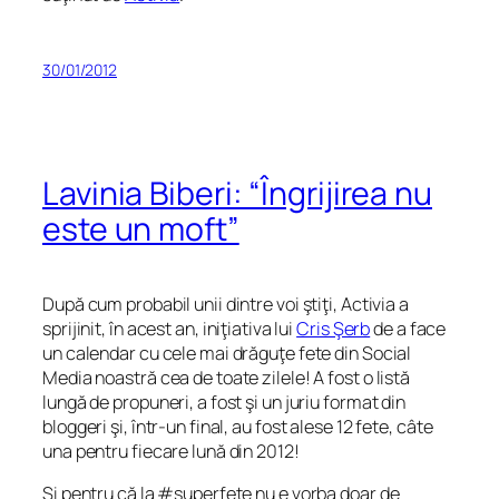
30/01/2012
Lavinia Biberi: “Îngrijirea nu
este un moft”
După cum probabil unii dintre voi ştiţi, Activia a
sprijinit, în acest an, iniţiativa lui
Cris Şerb
de a face
un calendar cu cele mai drăguţe fete din Social
Media noastră cea de toate zilele! A fost o listă
lungă de propuneri, a fost şi un juriu format din
bloggeri şi, într-un final, au fost alese 12 fete, câte
una pentru fiecare lună din 2012!
Şi pentru că la #superfete nu e vorba doar de