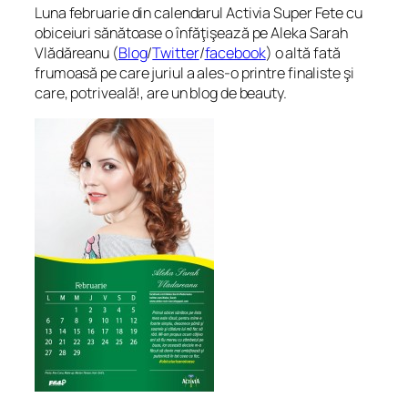
Luna februarie din calendarul Activia Super Fete cu
obiceiuri sănătoase o înfăţişează pe Aleka Sarah
Vlădăreanu (
Blog
/
Twitter
/
facebook
) o altă fată
frumoasă pe care juriul a ales-o printre finaliste şi
care, potriveală!, are un blog de beauty.