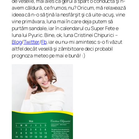
de veselie, mai ales că gerul a spart o conductă şi n-
avem căldură, ce frumos, nu? Oricum, mă relaxează
ideea că n-o să ţină la nesfârşit şi că uite-acuş, vine
vine primăvara, luna mai în care deja putem să
purtăm sandale, iar în calendarul cu Super Fete e
luna lui Pyuric. Bine, ok, luna Cristinei Chipurici –
Blog
/
Twitter
/
Fb
, iar eu nu-mi amintesc s-o fi văzut
altfel decât veselă şi zâmbitoare deci probabil
prognoza meteo pe mai e bună! :)