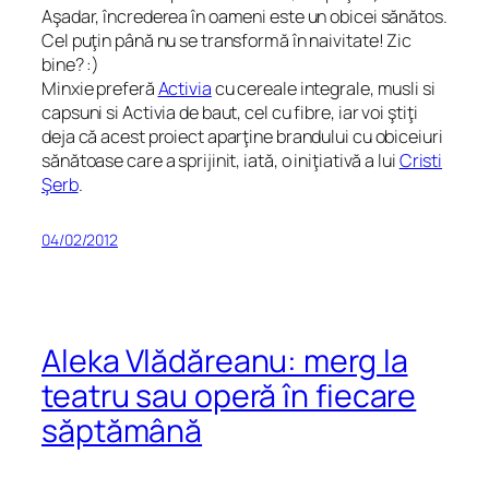
Aşadar, încrederea în oameni este un obicei sănătos.
Cel puţin până nu se transformă în naivitate! Zic
bine? :)
Minxie preferă
Activia
cu cereale integrale, musli si
capsuni si Activia de baut, cel cu fibre, iar voi ştiţi
deja că acest proiect aparţine brandului cu obiceiuri
sănătoase care a sprijinit, iată, o iniţiativă a lui
Cristi
Şerb
.
04/02/2012
Aleka Vlădăreanu: merg la
teatru sau operă în fiecare
săptămână