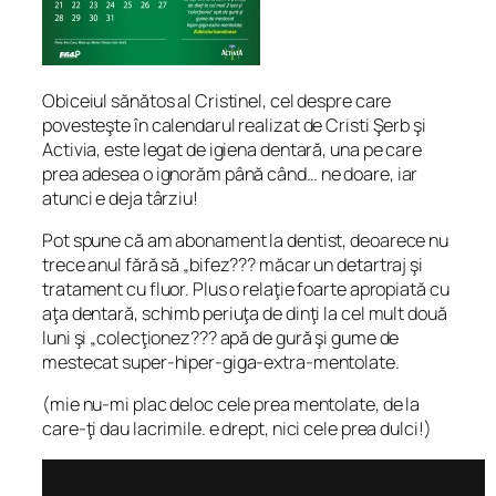
Obiceiul sănătos al Cristinel, cel despre care
povesteşte în calendarul realizat de Cristi Şerb şi
Activia, este legat de igiena dentară, una pe care
prea adesea o ignorăm până când… ne doare, iar
atunci e deja târziu!
Pot spune că am abonament la dentist, deoarece nu
trece anul fără să „bifez??? măcar un detartraj şi
tratament cu fluor. Plus o relaţie foarte apropiată cu
aţa dentară, schimb periuţa de dinţi la cel mult două
luni şi „colecţionez??? apă de gură şi gume de
mestecat super-hiper-giga-extra-mentolate.
(mie nu-mi plac deloc cele prea mentolate, de la
care-ţi dau lacrimile. e drept, nici cele prea dulci!)