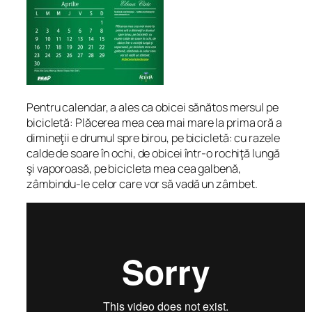
Pentru calendar, a ales ca obicei sănătos mersul pe
bicicletă:
Plăcerea mea cea mai mare la prima oră a
dimineţii e drumul spre birou, pe bicicletă: cu razele
calde de soare în ochi, de obicei într-o rochiţă lungă
şi vaporoasă, pe bicicleta mea cea galbenă,
zâmbindu-le celor care vor să vadă un zâmbet.