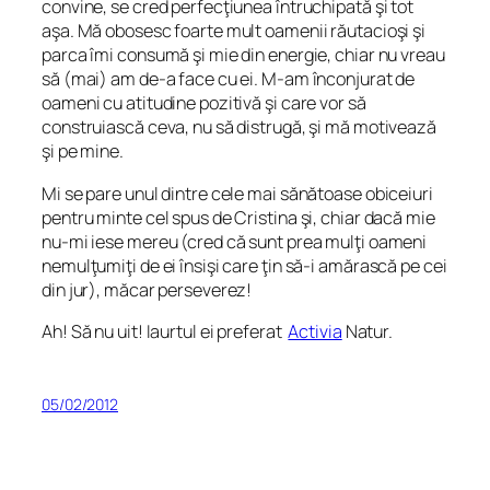
convine, se cred perfecţiunea întruchipată şi tot
aşa. Mă obosesc foarte mult oamenii răutacioşi şi
parca îmi consumă şi mie din energie, chiar nu vreau
să (mai) am de-a face cu ei. M-am înconjurat de
oameni cu atitudine pozitivă şi care vor să
construiască ceva, nu să distrugă, şi mă motivează
şi pe mine.
Mi se pare unul dintre cele mai sănătoase obiceiuri
pentru minte cel spus de Cristina şi, chiar dacă mie
nu-mi iese mereu (cred că sunt prea mulţi oameni
nemulţumiţi de ei însişi care ţin să-i amărască pe cei
din jur), măcar perseverez!
Ah! Să nu uit! Iaurtul ei preferat
Activia
Natur.
05/02/2012