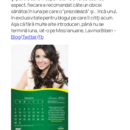
aspect, fiecare a recomandat câte un obicei
sănătos în luna pe care o “prezidează” şi… încă unul,
în exclusivitate pentru blogul pe care îl citiţi acum.
Aşa că fără multe alte introduceri, până nu se
termină luna, iat-o pe Miss Ianuarie, Lavinia Biberi –
Blog
/
Twitter
/
Fb