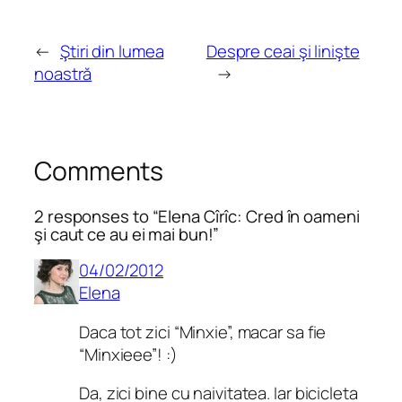
←
Ştiri din lumea
Despre ceai şi linişte
noastră
→
Comments
2 responses to “Elena Cîrîc: Cred în oameni
şi caut ce au ei mai bun!”
04/02/2012
Elena
Daca tot zici “Minxie”, macar sa fie
“Minxieee”! :)
Da, zici bine cu naivitatea. Iar bicicleta