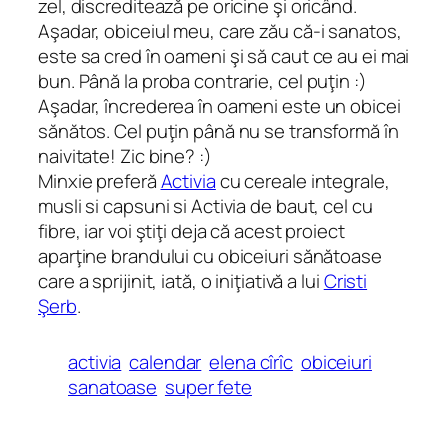
zel, discreditează pe oricine şi oricând.
Aşadar, obiceiul meu, care zău că-i sanatos,
este sa cred în oameni şi să caut ce au ei mai
bun. Până la proba contrarie, cel puţin :)
Aşadar, încrederea în oameni este un obicei
sănătos. Cel puţin până nu se transformă în
naivitate! Zic bine? :)
Minxie preferă
Activia
cu cereale integrale,
musli si capsuni si Activia de baut, cel cu
fibre, iar voi ştiţi deja că acest proiect
aparţine brandului cu obiceiuri sănătoase
care a sprijinit, iată, o iniţiativă a lui
Cristi
Şerb
.
activia
calendar
elena cîrîc
obiceiuri
sanatoase
super fete