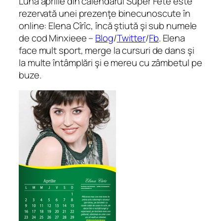
Luna aprilie din calendarul Super Fete este
rezervată unei prezenţe binecunoscute în
online: Elena Cîrîc, încă ştiută şi sub numele
de cod Minxieee –
Blog
/
Twitter
/
Fb
. Elena
face mult sport, merge la cursuri de dans şi
la multe întâmplări şi e mereu cu zâmbetul pe
buze.