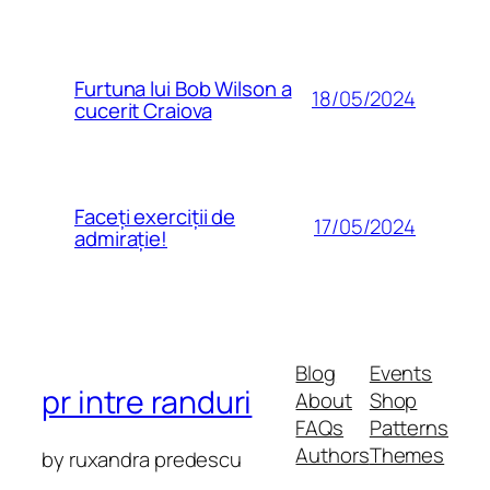
Furtuna lui Bob Wilson a
18/05/2024
cucerit Craiova
Faceți exerciții de
17/05/2024
admirație!
Blog
Events
pr intre randuri
About
Shop
FAQs
Patterns
Authors
Themes
by ruxandra predescu