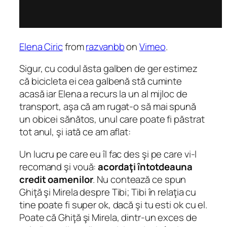
Elena Ciric
from
razvanbb
on
Vimeo
.
Sigur, cu codul ăsta galben de ger estimez
că bicicleta ei cea galbenă stă cuminte
acasă iar Elena a recurs la un al mijloc de
transport, aşa că am rugat-o să mai spună
un obicei sănătos, unul care poate fi păstrat
tot anul, şi iată ce am aflat:
Un lucru pe care eu îl fac des şi pe care vi-l
recomand şi vouă:
acordaţi întotdeauna
credit oamenilor
. Nu contează ce spun
Ghiţă şi Mirela despre Tibi; Tibi în relaţia cu
tine poate fi super ok, dacă şi tu esti ok cu el.
Poate că Ghiţă şi Mirela, dintr-un exces de