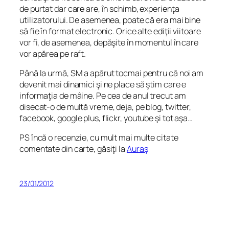
de purtat dar care are, în schimb, experienţa
utilizatorului. De asemenea, poate că era mai bine
să fie în format electronic. Orice alte ediţii viitoare
vor fi, de asemenea, depăşite în momentul în care
vor apărea pe raft.
Până la urmă, SM a apărut tocmai pentru că noi am
devenit mai dinamici şi ne place să ştim care e
informaţia de mâine. Pe cea de anul trecut am
disecat-o de multă vreme, deja, pe blog, twitter,
facebook, google plus, flickr, youtube şi tot aşa…
PS încă o recenzie, cu mult mai multe citate
comentate din carte, găsiţi la
Auraş
23/01/2012