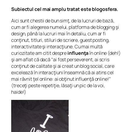
Subiectul cel mai amplu tratat este blogosfera.
Aici sunt chestii de bun simţ, de la lucruri de bază,
cum ar fi alegerea numelui, platforma de blogging şi
design, până la lucruri mai în detaliu, cum ar fi
conţinut, titluri, stiluri de scriere, guest posting,
interactivitate şi interacţiune. Cu mai multă
curiozitate am citit despre
influenţa
în online (deh!)
şi am aflat că dacă “
ai fost perseverent, ai scris
conţinut de calitate şi ai creat un blog social, care
excelează în interacţiuni înseamnă că ai atins cel
mai râvnit ţel online: ai obţinut influenţă online!
”
(treceţi peste repetiţie, lăsaţi un pic de la voi,
haide!)