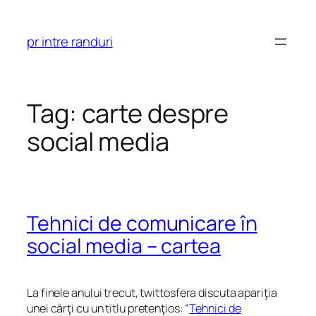
Skip
to
pr intre randuri
content
Tag:
carte despre
social media
Tehnici de comunicare în
social media – cartea
La finele anului trecut, twittosfera discuta apariţia
unei cărţi cu un titlu pretenţios: “
Tehnici de