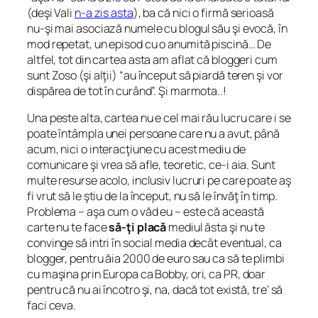
(deşi Vali
n-a zis asta
), ba că nici o firmă serioasă
nu-şi mai asociază numele cu blogul său şi evocă, în
mod repetat, un episod cu o anumită piscină… De
altfel, tot din cartea asta am aflat că bloggeri cum
sunt Zoso (şi alţii) “au început să piardă teren şi vor
dispărea de tot în curând”. Şi marmota..!
Una peste alta, cartea nu e cel mai rău lucru care i se
poate întâmpla unei persoane care nu a avut, până
acum, nici o interacţiune cu acest mediu de
comunicare şi vrea să afle, teoretic, ce-i aia. Sunt
multe resurse acolo, inclusiv lucruri pe care poate aş
fi vrut să le ştiu de la început, nu să le învăţ în timp.
Problema – aşa cum o văd eu – este că această
carte nu te face
să-ţi placă
mediul ăsta şi nu te
convinge să intri în social media decât eventual, ca
blogger, pentru ăia 2000 de euro sau ca să te plimbi
cu maşina prin Europa ca Bobby, ori, ca PR, doar
pentru că nu ai încotro şi, na, dacă tot există, tre’ să
faci ceva.