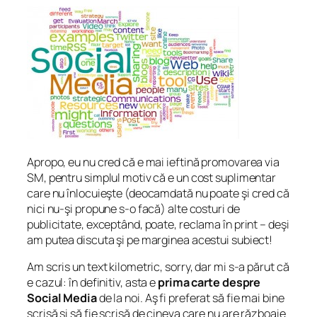
Apropo, eu nu cred că e mai ieftină promovarea via
SM, pentru simplul motiv că e un cost suplimentar
care nu înlocuieşte (deocamdată nu poate şi cred că
nici nu-şi propune s-o facă) alte costuri de
publicitate, exceptând, poate, reclama în print – deşi
am putea discuta şi pe marginea acestui subiect!
Am scris un text kilometric, sorry, dar mi s-a părut că
e cazul: în definitiv, asta e
prima carte despre
Social Media
de la noi. Aş fi preferat să fie mai bine
scrisă şi să fie scrisă de cineva care nu are războaie