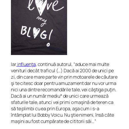
Iar
influenţa
, continuă autorul, “
aduce mai multe
venituri decât traficul (…) Dacă ai 2000 de unici pe
zi, din care mare parte vin prin motoarele de căutare
şi te citesc doar pentru amuzament dar nu vor urma
nici una dintre recomandările tale, vei câştiga puţin.
Dacă ai un număr mediu* de unici care urmează
sfaturile tale, atunci vei primi o maşină de teren ca
să te plimbi cu ea prin Europa, aşa cum i s-a
întâmplat lui Bobby Voicu. Nu ştie nimeni, însă câte
maşini au fost cumpărate de cititorii săi…
”