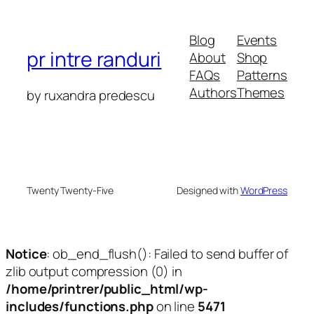
Blog
Events
pr intre randuri
About
Shop
FAQs
Patterns
Authors
Themes
by ruxandra predescu
Twenty Twenty-Five
Designed with
WordPress
Notice
: ob_end_flush(): Failed to send buffer of
zlib output compression (0) in
/home/printrer/public_html/wp-
includes/functions.php
on line
5471