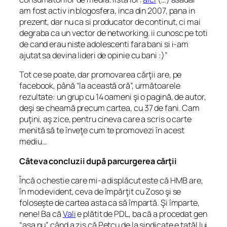
am fost activ in blogosfera, inca din 2007, pana in
prezent, dar nu ca si producator de continut, ci mai
degraba ca un vector de networking. ii cunosc pe toti
de cand erau niste adolescenti fara bani si i-am
ajutat sa devina lideri de opinie cu bani :)”
Tot ce se poate, dar promovarea cărţii are, pe
facebook, până “la această oră”, următoarele
rezultate: un grup cu 14 oameni şi o pagină, de autor,
deşi se cheamă precum cartea, cu 37 de fani. Cam
puţini, aş zice, pentru cineva care a scris o carte
menită să te înveţe cum te promovezi în acest
mediu…
Câteva concluzii după parcurgerea cărţii
Încă o chestie care mi-a displăcut este că HMB are,
în mod evident, ceva de împărţit cu Zoso şi se
foloseşte de cartea asta ca să împartă. Şi împarte,
nene! Ba că
Vali
e plătit de PDL, ba că a procedat gen
“aşa nu” când a zis că Petcu de la sindicate e tatăl lui