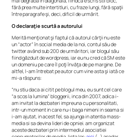
mai degrabă în diagonală, fiindcă e scris stil bloc,
fără prea multe intertitluri, cu fraze lungi, fără spaţii
între paragrafe şi, deci, dificil de urmărit.
O declaraţie scurtă a autorului
Merită menţionat şi faptul că autorul cărţii nu este
un “actor” în social media de la noi, contul său de
twitter având sub 200 de urmăritori, iar blogul său
fiind găzduit de wordpress, iar eu nu cred că SM este
un domeniu pe care îl poţi învăţa de pe margine. De
altfel, l-am întrebat pe autor cum vine asta şi iată ce
mi-a răspuns:
“nu stiu daca ai citit pe blogul meu, eu sunt cel care
“a scos la lumina” bloggerii, inca din 2007, adica i-
am invitat la dezbateri impreuna cu personalitati,
intr-un moment in care nu-i baga nimeni in seama si
i-am ajutat, in acest fel, sa ajunga in atentia mass-
media si sa devina lideri de opniei. am organizat
aceste dezbateri prin intermediul asociatiei
consumatorilor de media. lista lor:
aici
(…) asadar