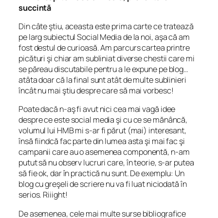
succintă
Din câte ştiu, aceasta este prima carte ce tratează
pe larg subiectul Social Media de la noi, aşa că am
fost destul de curioasă. Am parcurs cartea printre
picături şi chiar am subliniat diverse chestii care mi
se păreau discutabile pentru a le expune pe blog…
atâta doar că la final sunt atât de multe sublinieri
încât nu mai ştiu despre care să mai vorbesc!
Poate dacă n-aş fi avut nici cea mai vagă idee
despre ce este social media şi cu ce se mănâncă,
volumul lui HMB mi s-ar fi părut (mai) interesant,
însă fiindcă fac parte din lumea asta şi mai fac şi
campanii care au o asemenea componentă, n-am
putut să nu observ lucruri care, în teorie, s-ar putea
să fie ok, dar în practică nu sunt. De exemplu:
Un
blog cu greşeli de scriere nu va fi luat niciodată în
serios.
Riiight!
De asemenea, cele mai multe surse bibliografice