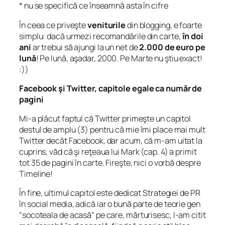
* nu se specifică ce înseamnă asta în cifre
În ceea ce priveşte
veniturile
din blogging, e foarte
simplu: dacă urmezi recomandările din carte,
în doi
ani
ar trebui să ajungi la un net de
2.000 de euro pe
lună
! Pe lună, aşadar, 2000. Pe Marte nu ştiu exact!
:))
Facebook şi Twitter, capitole egale ca număr de
pagini
Mi-a plăcut faptul că Twitter primeşte un capitol
destul de amplu (3) pentru că mie îmi place mai mult
Twitter decât Facebook, dar acum, că m-am uitat la
cuprins, văd că şi reţeaua lui Mark (cap. 4) a primit
tot 35 de pagini în carte. Fireşte, nici o vorbă despre
Timeline!
În fine, ultimul capitol este dedicat Strategiei de PR
în
social media
, adică iar o bună parte de teorie gen
“socoteala de acasă” pe care, mărturisesc, l-am citit