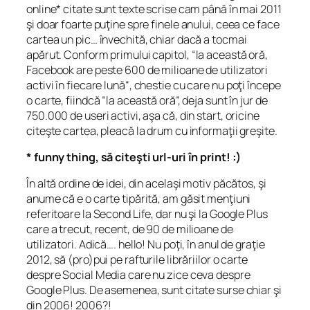
online* citate sunt texte scrise cam până în mai 2011
şi doar foarte puţine spre finele anului, ceea ce face
cartea un pic… învechită, chiar dacă a tocmai
apărut. Conform primului capitol, “
la această oră,
Facebook are peste 600 de milioane de utilizatori
activi în fiecare lună
“, chestie cu care nu poţi începe
o carte, fiindcă “la această oră”, deja sunt în jur de
750.000 de useri activi, aşa că, din start, oricine
citeşte cartea, pleacă la drum cu informaţii greşite.
* funny thing, să citeşti url-uri în print! :)
În altă ordine de idei, din acelaşi motiv păcătos, şi
anume că e o carte tipărită, am găsit menţiuni
referitoare la Second Life, dar nu şi la Google Plus
care a trecut, recent, de 90 de milioane de
utilizatori. Adică…. hello! Nu poţi, în anul de graţie
2012, să (pro)pui pe rafturile librăriilor o carte
despre Social Media care nu zice ceva despre
Google Plus. De asemenea, sunt citate surse chiar şi
din 2006! 2006?!