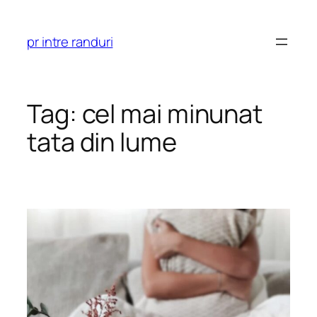
Skip
to
pr intre randuri
content
Tag:
cel mai minunat
tata din lume