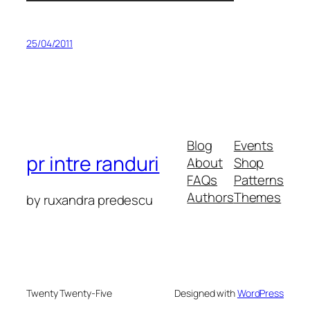
25/04/2011
Blog
Events
pr intre randuri
About
Shop
FAQs
Patterns
Authors
Themes
by ruxandra predescu
Twenty Twenty-Five
Designed with
WordPress