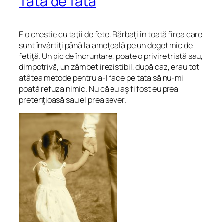
Tată de fată
E o chestie cu taţii de fete. Bărbaţi în toată firea care
sunt învârtiţi până la ameţeală pe un deget mic de
fetiţă. Un pic de încruntare, poate o privire tristă sau,
dimpotrivă, un zâmbet irezistibil, după caz, erau tot
atâtea metode pentru a-l face pe tata să nu-mi
poată refuza nimic. Nu că eu aş fi fost eu prea
pretenţioasă sau el prea sever.