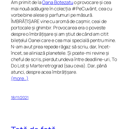
Am primit de la
Oana Botezatu
o provocare și cea
mai nouă adăugire în colecția #PeCuvânt, cea cu
vorbe bine alese și parfumuri pe măsură.
ÎMBRĂȚIȘARE vine cu aromă de cașmir, ceai de
portocale și ghimbir. Provocarea era o poveste
despre o îmbrățișare și am știut de când am citit
bilețelul Oanei care e cea mai specială pentru mine.
N-am avut prea repede răgaz să scriu, dar, încet-
încet, se aliniază planetele. Și poate-mi revine și
cheful de scris, pierdut undeva între deadline-uri, To
Do List și Marte retrograd (sau ceva). Dar, până
atunci, despre
acea
îmbrățișare.
(more…)
18/11/2021