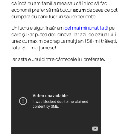
că încă nu am familia mea sau că în loc să fac
economii prefer să mă bucur
acum
de ceea ce pot
cumpăra cu bani: lucruri sau experienţe.
Un lucru e sigur, însă: am
cel mai minunat tată
pe
care şi l-ar putea dori cineva. Iar azi, de e ziua lui, îi
urez cu maxim de drag La mulţi ani! Să-mi trăieşti,
tata! Şi… mulţumesc!
Iar asta e unul dintre cântecele lui preferate: