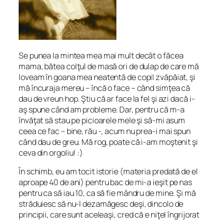
Se punea la mintea mea mai mult decât o făcea
mama, bătea colţul de masă ori de dulap de care mă
loveam în goana mea neatentă de copil zvăpăiat, şi
mă încuraja mereu – încă o face – când simţea că
dau de vreun hop. Ştiu că ar face la fel şi azi dacă i-
aş spune când am probleme. Dar, pentru că m-a
învăţat să stau pe picioarele mele şi să-mi asum
ceea ce fac – bine, rău -, acum nu prea-i mai spun
când dau de greu. Mă rog, poate că i-am moştenit şi
ceva din orgoliu! :)
În schimb, eu am tocit istorie (materia predată de el
aproape 40 de ani) pentru bac de mi-a ieşit pe nas
pentru ca să iau 10, ca să fie mândru de mine. Şi mă
străduiesc să nu-l dezamăgesc deşi, dincolo de
principii, care sunt aceleaşi, cred că e niţel îngrijorat