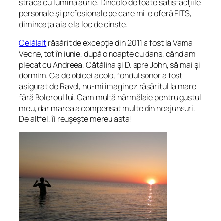
strada cu lumină aurie. Dincolo de toate satisfacţiile
personale şi profesionale pe care mi le oferă FITS,
dimineaţa aia e la loc de cinste.
Celălalt
răsărit de excepţie din 2011 a fost la Vama
Veche, tot în iunie, după o noapte cu dans, când am
plecat cu Andreea, Cătălina şi D. spre John, să mai şi
dormim. Ca de obicei acolo, fondul sonor a fost
asigurat de Ravel, nu-mi imaginez răsăritul la mare
fără Boleroul lui. Cam multă hărmălaie pentru gustul
meu, dar marea a compensat multe din neajunsuri.
De altfel, îi reuşeşte mereu asta!