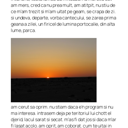
am mers, cred ca nu prea mult, am atitpit, nu stiu de
ce m’am trezit si m’am uitat pe geam, se crapa de zi.
si undeva, departe, vorba cantecului, se zarea prima
geana a zilei, un firicel de lumina portocalie, din alta
lume, parca.
am cerut sa oprim. nu stiam daca e’n program si nu
ma interesa. intrasem deja pe teritoriul lui chott el
djerid, lacul sarat si secat. m’as fi dat jos si daca m’ar
fi lasat acolo. am oprit, am coborat. cum te uitai in