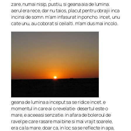
zare, numai nisip, pustiu, si geana aia de lumina.
aerul era rece, dar nu taios, placut pentru obrajii inca
incinsi de somn. m’am infasurat in poncho. incet, unu
cate unu, au coborat si ceilalti. m’am dus mai incolo.
geana de lumina a inceput sa se ridice incet. e
momentul in care ai o revelatie: desertul este o
mare, e aceeasi senzatie. in afara de boleroul de
ravel pe care rasare mai bine si mai vrajit soarele,
era ca la mare. doar ca, in loc sa se reflecte in apa,