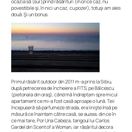
ocazia să (sur)prind răsărituri (în orice caz, nu
povestibile şi, în nici un caz, cu poze!), totuşi am ales
două. Şi un bonus.
Primul răsărit outdoor din 2011 m-a prins la Sibiu,
după petrecerea de încheiere a FITS, pe Bălcescu
(pietonala din oraş), când mă îndreptam spre micul
apartament ce mi-a fost casă aproape o lună. Teii
începuseră să parfumeze strada, era linişte însă pe
măsură ce înaintam către casă, se auzea, din ce în
ce mai tare, Por Una Cabeza, tangoul lui Carlos
Gardel din Scent of a Woman, iar răsăritul decora