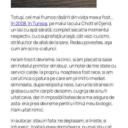
Totuşi, cel mai frumos răsărit din viaţa mea a fost…
în 2008, în Tunisia
, pe malul lacului Chott el Djerid,
un lac cu apă sărată, complet secat la momentul
respectiv, cu o suprafaţă uriaşă, cât vezi cu ochii,
strălucitor de albă de la sare. Redau povestea, aşa
cum am scris-o atunci.
ne’am trezit devreme, la cinci, si am plecat la sase
din hotelul primitor din douz. un hotel de trei stele cu
servicii calde. la propriu. noaptea a fost rece, si am
cerut inca o patura pe care am primit’o imediat.
dimineata, dupa nelipsitul ness, lucrurile stranse in
graba cu ochii carpiti de somn, cu grija de a nu fi
uitat ceva, dar in imposibilitatea de a ma asigura de
asta: era prea devreme pentru ritmul meu biologic.
n’am uitat nimic.
in autocar. stau in fata. ne deplasam, e liniste, e
intuneric, toata lumea dormiteaza. nu mai stiu cat