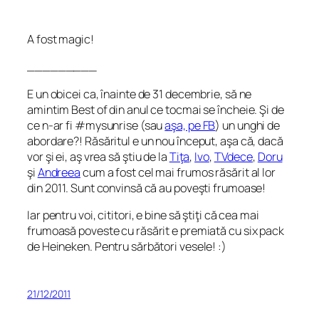
A fost magic!
_________
E un obicei ca, înainte de 31 decembrie, să ne
amintim Best of din anul ce tocmai se încheie. Şi de
ce n-ar fi #mysunrise (sau
aşa, pe FB
) un unghi de
abordare?! Răsăritul e un nou început, aşa că, dacă
vor şi ei, aş vrea să ştiu de la
Tiţa
,
Ivo
,
TVdece
,
Doru
şi
Andreea
cum a fost cel mai frumos răsărit al lor
din 2011. Sunt convinsă că au poveşti frumoase!
Iar pentru voi, cititori, e bine să ştiţi că cea mai
frumoasă poveste cu răsărit e premiată cu six pack
de Heineken. Pentru sărbători vesele! :)
21/12/2011