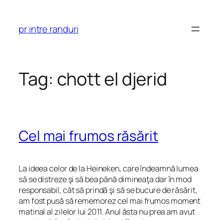
Skip
to
pr intre randuri
content
Tag:
chott el djerid
Cel mai frumos răsărit
La ideea celor de la Heineken, care îndeamnă lumea
să se distreze şi să bea până dimineaţa dar în mod
responsabil, cât să prindă şi să se bucure de răsărit,
am fost pusă să rememorez cel mai frumos moment
matinal al zilelor lui 2011. Anul ăsta nu prea am avut