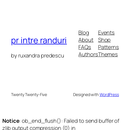
Blog
Events
pr intre randuri
About
Shop
FAQs
Patterns
Authors
Themes
by ruxandra predescu
Twenty Twenty-Five
Designed with
WordPress
Notice
: ob_end_flush(): Failed to send buffer of
zlib output compression (0) in