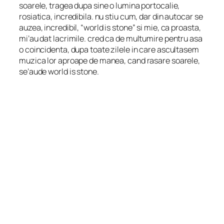
soarele, tragea dupa sine o lumina portocalie,
rosiatica, incredibila. nu stiu cum, dar din autocar se
auzea, incredibil, “world is stone” si mie, ca proasta,
mi’au dat lacrimile. cred ca de multumire pentru asa
o coincidenta, dupa toate zilele in care ascultasem
muzica lor aproape de manea, cand rasare soarele,
se’aude world is stone.