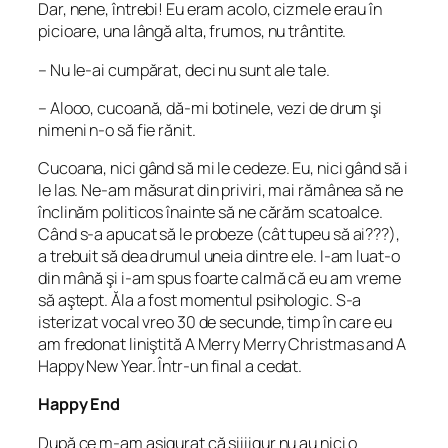
Dar, nene, întrebi! Eu eram acolo, cizmele erau în
picioare, una lângă alta, frumos, nu trântite.
– Nu le-ai cumpărat, deci nu sunt ale tale.
– Alooo, cucoană, dă-mi botinele, vezi de drum şi
nimeni n-o să fie rănit.
Cucoana, nici gând să mi le cedeze. Eu, nici gând să i
le las. Ne-am măsurat din priviri, mai rămânea să ne
înclinăm politicos înainte să ne cărăm scatoalce.
Când s-a apucat să le probeze (cât tupeu să ai???),
a trebuit să dea drumul uneia dintre ele. I-am luat-o
din mână şi i-am spus foarte calmă că eu am vreme
să aştept. Ăla a fost momentul psihologic. S-a
isterizat vocal vreo 30 de secunde, timp în care eu
am fredonat liniştită A Merry Merry Christmas and A
Happy New Year. Într-un final a cedat.
Happy End
După ce m-am asigurat că siiiigur nu au nici o