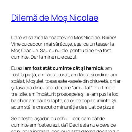
Dilemă de Moş Nicolae
Care va să zică la noapte vine Moş Nicolae. Biiiine!
Vine cu cadouri mai sărăcuţe, aşa, ca un teaser la
Moş Crăciun. Sau cu nuiele, pentru cine n-a fost
cuminte. Dar la mine nu e cazul.
Eu azi
am fost atât cuminte cât şi harnică
: am
fost la piaţă, am făcut curat, am făcut şi ordine, am
spălat, Moşule!, toaaaaate vasele din chiuvetă, chiar
şi tava aia din cuptor de care “am uitat” în ultimele
trei zile, am împăturit prosoapele şi le-am pus la loc,
ba chiar am băut şi lapte, ca orice copil cuminte. Şi
acum stă la crescut o minunăţie de aluat de pizza!
Se citeşte, aşadar, cu ochiul liber, cam cât de
cuminte am fost eu azi, da? Deci asta nu e ceva ce
se pune la îndoială, deci nu e asta dilema de care zic