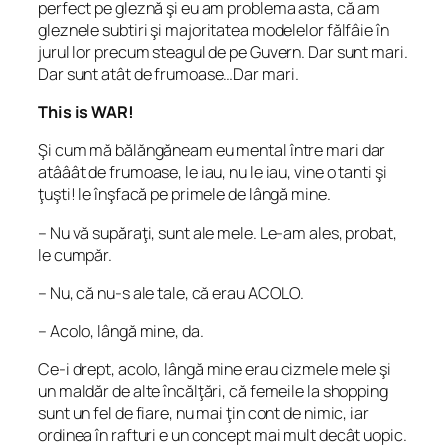
perfect pe gleznă şi eu am problema asta, că am
gleznele subtiri şi majoritatea modelelor fălfâie în
jurul lor precum steagul de pe Guvern. Dar sunt mari.
Dar sunt atât de frumoase…Dar mari.
This is WAR!
Şi cum mă bălăngăneam eu mental între mari dar
atââât de frumoase, le iau, nu le iau, vine o tanti şi
ţuşti! le înşfacă pe primele de lângă mine.
– Nu vă supăraţi, sunt ale mele. Le-am ales, probat,
le cumpăr.
– Nu, că nu-s ale tale, că erau ACOLO.
– Acolo, lângă mine, da.
Ce-i drept,
acolo, lângă mine
erau cizmele mele şi
un maldăr de alte încălţări, că femeile la shopping
sunt un fel de fiare, nu mai ţin cont de nimic, iar
ordinea în rafturi e un concept mai mult decât uopic.