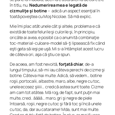
în titlu, nu.
Nedumerirea mea e legată de
cizmuliţe şi botine
– adică un aspect esenţial în
toată poveştea cu Moş Nicolae. Să mă explic.
Mie îmi plac atât unele cât şi altele, problema e că
există de toate felurile şi culorile şi, în principiu,
oricâte ai avea, e posibil ca o anumită combinaţie
toc-material-culoare-model să-ţi lipsească fix când
eşti gata să ieşi pe uşă. Mi s-a întâmplat acest lucru
de câteva ori, aşa că ştiu ce spun.
De aceea, am fost nevoită,
forţată chiar
, de-a
lungul timpului, să-mi iau câteva perechi de cizme şi
botine. Câteva mai multe. Adică, să vedem… botine
roşii, portocalii, albastre, maro, albe, negre cu toc,
unele ecosez şiiiii… cred că astea sunt toate. Cizme
am cam tot atâtea. Mă rog, de fapt, sunt puţin mai
multe, cred.. ăăăă… maro, gri şi negre de piele
întoarsă, roşii, negre cu toc şi fără toc şi încă unele
cu toc, da, dar au catarame! Mda, sunt mai multe.