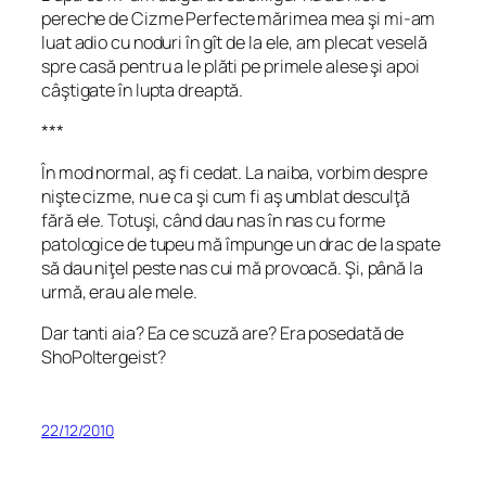
pereche de Cizme Perfecte mărimea mea şi mi-am
luat adio cu noduri în gît de la ele, am plecat veselă
spre casă pentru a le plăti pe primele alese şi apoi
câştigate în lupta dreaptă.
***
În mod normal, aş fi cedat. La naiba, vorbim despre
nişte cizme, nu e ca şi cum fi aş umblat desculţă
fără ele. Totuşi, când dau nas în nas cu forme
patologice de tupeu mă împunge un drac de la spate
să dau niţel peste nas cui mă provoacă. Şi, până la
urmă, erau
ale mele
.
Dar tanti aia? Ea ce scuză are? Era posedată de
ShoPoltergeist?
22/12/2010