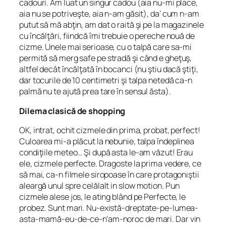
cadouri. Am luat un singur cadou (aia nu-mi place,
aia nu se potriveşte, aia n-am găsit), da’ cum n-am
putut să mă abţin, am dat o raită şi pe la magazinele
cu încălţări, fiindcă îmi trebuie o pereche nouă de
cizme. Unele mai serioase, cu o talpă care sa-mi
permită să merg
safe
pe stradă şi când e gheţuş,
altfel decât încălţată în bocanci (nu ştiu dacă ştiţi,
dar tocurile de 10 centimetri şi talpa netedă ca-n
palmă nu te ajută prea tare în sensul ăsta).
Dilema clasică de shopping
OK, intrat, ochit cizmele din prima, probat, perfect!
Culoarea mi-a plăcut la nebunie, talpa îndeplinea
condiţiile meteo… Şi după asta le-am văzut! Erau
ele, cizmele perfecte. Dragoste la prima vedere, ce
să mai, ca-n filmele siropoase în care protagoniştii
aleargă unul spre celălalt
in slow motion
. Pun
cizmele alese jos, le ating blând pe Perfecte, le
probez. Sunt mari. Nu-există-dreptate-pe-lumea-
asta-mamă-eu-de-ce-n’am-noroc de mari. Dar vin