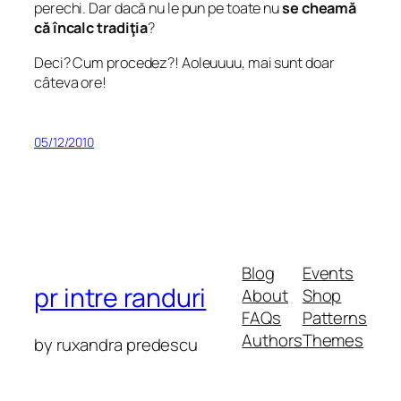
perechi. Dar dacă nu le pun pe toate nu
se cheamă
că încalc tradiţia
?
Deci? Cum procedez?! Aoleuuuu, mai sunt doar
câteva ore!
05/12/2010
Blog
Events
pr intre randuri
About
Shop
FAQs
Patterns
Authors
Themes
by ruxandra predescu