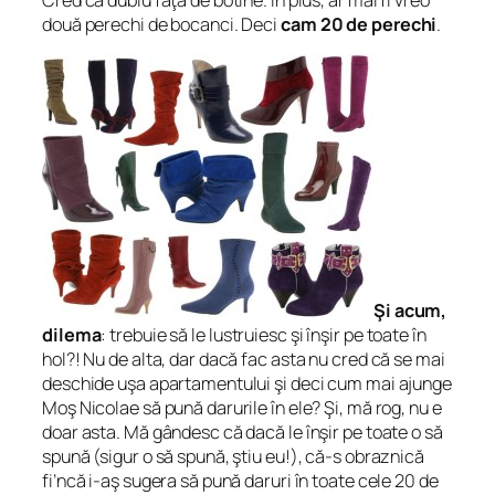
Cred ca dublu faţă de botine. În plus, ar mai fi vreo
două perechi de bocanci. Deci
cam 20 de perechi
.
Şi acum,
dilema
: trebuie să le lustruiesc şi înşir pe toate în
hol?! Nu de alta, dar dacă fac asta nu cred că se mai
deschide uşa apartamentului şi deci cum mai ajunge
Moş Nicolae să pună darurile în ele? Şi, mă rog, nu e
doar asta. Mă gândesc că dacă le înşir pe toate o să
spună (sigur o să spună, ştiu eu!), că-s obraznică
fi’ncă i-aş sugera să pună daruri în toate cele 20 de