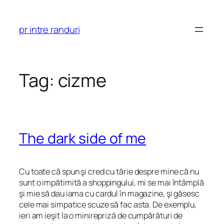
Skip
to
pr intre randuri
content
Tag:
cizme
The dark side of me
Cu toate că spun şi cred cu tărie despre mine că nu
sunt o impătimită a shoppingului, mi se mai întâmplă
şi mie să dau iama cu cardul în magazine, şi găsesc
cele mai simpatice scuze să fac asta. De exemplu,
ieri am ieşit la o minirepriză de cumpărături de