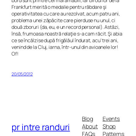
bord sunt printre cei mai amabili, iar biroul lor de la
Frankfurt merită o medalie pentru răbdare şi
operativitatea cu care au rezolvat, acum patru ani,
problema unei zăpăcite care pierduse nu unul, ci
două zboruri (da, eu, e un record personal). Astăzi,
însă, frumoasa noastră relaţie s-a cam răcit. Şi abia
ce se încălzise după frigălăul îndurat, acu’ trei ani,
venind de la Cluj, iarna, într-unul din avioanele lor!
Of!
20/05/2012
Blog
Events
pr intre randuri
About
Shop
FAQs
Patterns