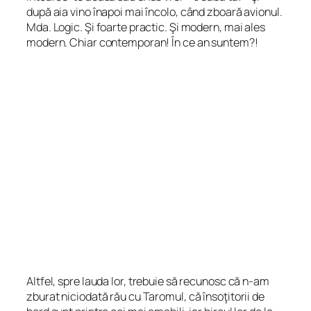
după aia vino înapoi mai încolo, când zboară avionul.
Mda. Logic. Şi foarte practic. Şi modern, mai ales
modern. Chiar contemporan! În ce an suntem?!
Altfel, spre lauda lor, trebuie să recunosc că n-am
zburat niciodată rău cu Taromul, că însoţitorii de