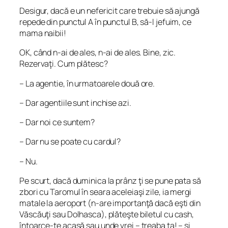
Desigur, dacă e un nefericit care trebuie să ajungă
repede din punctul A în punctul B, să-l jefuim, ce
mama naibii!
OK, când n-ai de ales, n-ai de ales. Bine, zic.
Rezervaţi. Cum plătesc?
– La agentie, în urmatoarele două ore.
– Dar agentiile sunt inchise azi.
– Dar noi ce suntem?
– Dar nu se poate cu cardul?
– Nu.
Pe scurt, dacă duminica la prânz ţi se pune pata să
zbori cu Taromul în seara aceleiaşi zile, ia mergi
matale la aeroport (n-are importanţă dacă eşti din
Văscăuţi sau Dolhasca), plăteşte biletul cu cash,
întoarce-te acasă sau unde vrei – treaba ta! – şi