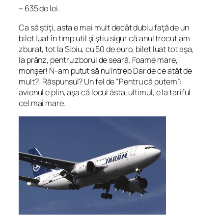
– 635 de lei.
Ca să ştiţi, asta e mai mult decât dublu faţă de un
bilet luat în timp util şi ştiu sigur că anul trecut am
zburat, tot la Sibiu, cu 50 de euro, bilet luat tot aşa,
la prânz, pentru zborul de seară. Foame mare,
monşer! N-am putut să nu întreb
Dar de ce atât de
mult?!
Răspunsul? Un fel de “Pentru că putem”:
avionul e plin, aşa că locul ăsta, ultimul, e la tariful
cel mai mare.