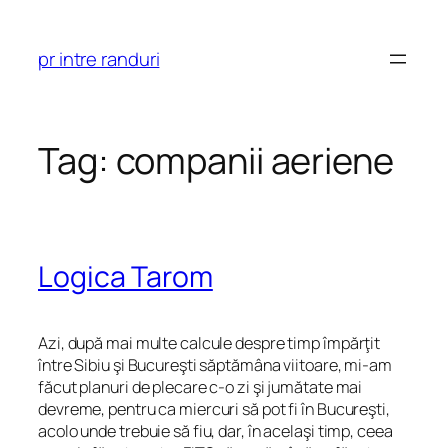
Skip
to
pr intre randuri
content
Tag:
companii aeriene
Logica Tarom
Azi, după mai multe calcule despre timp împărţit
între Sibiu şi Bucureşti săptămâna viitoare, mi-am
făcut planuri de plecare c-o zi şi jumătate mai
devreme, pentru ca miercuri să pot fi în Bucureşti,
acolo unde trebuie să fiu, dar, în acelaşi timp, ceea