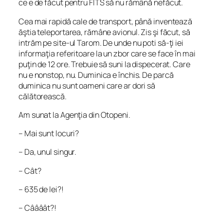
ce e de făcut pentru FITS să nu rămână nefăcut.
Cea mai rapidă cale de transport, până inventează
ăştia teleportarea, rămâne avionul. Zis şi făcut, să
intrăm pe site-ul Tarom. De unde nu poti să-ţi iei
informaţia referitoare la un zbor care se face în mai
puţin de 12 ore. Trebuie să suni la dispecerat. Care
nu e nonstop, nu. Duminica e închis. De parcă
duminica nu sunt oameni care ar dori să
călătorească.
Am sunat la Agenţia din Otopeni.
– Mai sunt locuri?
– Da, unul singur.
– Cât?
– 635 de lei?!
– Câââât?!